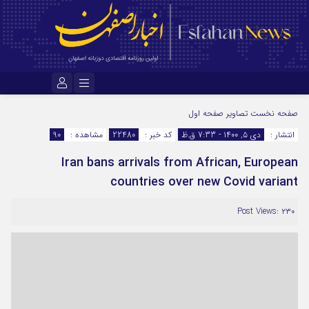
نام کاربری یا نشانی ایمیل
صفحه نخست
تصاویر صفحه اول
انتشار :
دی ۵, ۱۴۰۰ - 7:33 ق.ظ
کد خبر :
22480
مشاهده :
90
Iran bans arrivals from African, European
رمز عبور
countries over new Covid variant
Post Views: ۲۳۰
مرا به خاطر بسپار