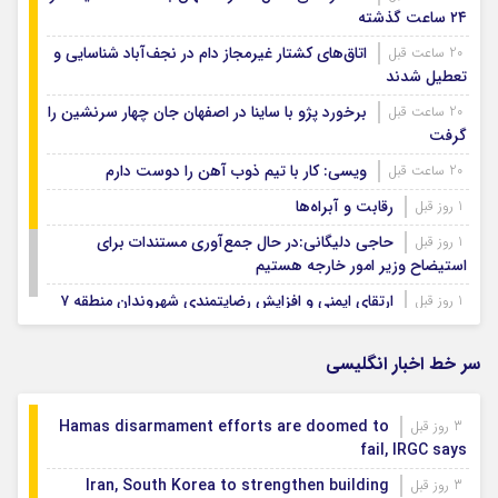
۲۴ ساعت گذشته
اتاق‌های کشتار غیرمجاز دام در نجف‌آباد شناسایی و
20 ساعت قبل
تعطیل شدند
برخورد پژو با ساینا در اصفهان جان چهار سرنشین را
20 ساعت قبل
گرفت
ویسی: کار با تیم ذوب آهن را دوست دارم
20 ساعت قبل
رقابت و آبراه‌ها
1 روز قبل
حاجی دلیگانی:در حال جمع‌آوری مستندات برای
1 روز قبل
استیضاح وزیر امور خارجه هستیم
ارتقای ایمنی و افزایش رضایتمندی شهروندان منطقه ۷
1 روز قبل
نمایش شراره‌های شروه روایتی از صمیمیت و انسانیت
1 روز قبل
در جنوب
سر خط اخبار انگلیسی
Hamas disarmament efforts are doomed to
3 روز قبل
fail, IRGC says
Iran, South Korea to strengthen building
3 روز قبل