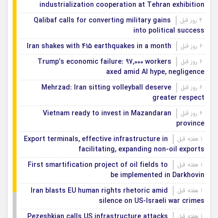
industrialization cooperation at Tehran exhibition
Qalibaf calls for converting military gains
4 روز قبل
into political success
Iran shakes with 415 earthquakes in a month
6 روز قبل
Trump’s economic failure: 97,000 workers
6 روز قبل
axed amid AI hype, negligence
Mehrzad: Iran sitting volleyball deserve
6 روز قبل
greater respect
Vietnam ready to invest in Mazandaran
6 روز قبل
province
Export terminals, effective infrastructure in
1 هفته قبل
facilitating, expanding non-oil exports
First smartification project of oil fields to
1 هفته قبل
be implemented in Darkhovin
Iran blasts EU human rights rhetoric amid
1 هفته قبل
silence on US-Israeli war crimes
Pezeshkian calls US infrastructure attacks
1 هفته قبل