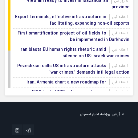
Vietnam ready to invest in Mazandaran
5 روز قبل
province
Export terminals, effective infrastructure in
1 هفته قبل
facilitating, expanding non-oil exports
First smartification project of oil fields to
1 هفته قبل
be implemented in Darkhovin
Iran blasts EU human rights rhetoric amid
1 هفته قبل
silence on US-Israeli war crimes
Pezeshkian calls US infrastructure attacks
1 هفته قبل
‘war crimes,’ demands intl legal action
Iran, Armenia chart a new roadmap for
1 هفته قبل
IFRC lauds IRCS achievements, says
1 هفته قبل
committed to turning agreements into action
Women’s and men’s kabaddi teams learn
1 هفته قبل
آرشیو روزنامه اخبار اصفهان
fate: 2026 Asian games
Iran’s first geothermal power plant
1 هفته قبل
connected to national electricity grid