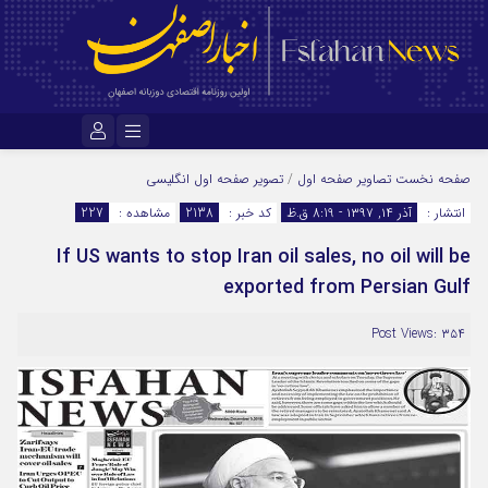
نام کاربری یا نشانی ایمیل
صفحه نخست
تصاویر صفحه اول
/
تصویر صفحه اول انگلیسی
انتشار :
آذر ۱۴, ۱۳۹۷ - 8:19 ق.ظ
کد خبر :
2138
مشاهده :
227
If US wants to stop Iran oil sales, no oil will be
رمز عبور
exported from Persian Gulf
Post Views: ۳۵۴
مرا به خاطر بسپار