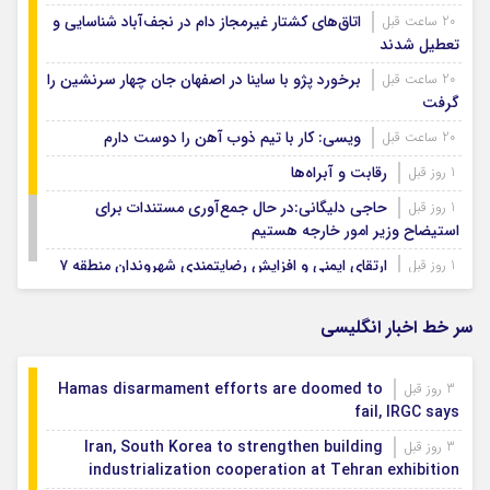
اتاق‌های کشتار غیرمجاز دام در نجف‌آباد شناسایی و
20 ساعت قبل
تعطیل شدند
برخورد پژو با ساینا در اصفهان جان چهار سرنشین را
20 ساعت قبل
گرفت
ویسی: کار با تیم ذوب آهن را دوست دارم
20 ساعت قبل
رقابت و آبراه‌ها
1 روز قبل
حاجی دلیگانی:در حال جمع‌آوری مستندات برای
1 روز قبل
استیضاح وزیر امور خارجه هستیم
ارتقای ایمنی و افزایش رضایتمندی شهروندان منطقه ۷
1 روز قبل
نمایش شراره‌های شروه روایتی از صمیمیت و انسانیت
1 روز قبل
در جنوب
سر خط اخبار انگلیسی
Hamas disarmament efforts are doomed to
3 روز قبل
fail, IRGC says
Iran, South Korea to strengthen building
3 روز قبل
industrialization cooperation at Tehran exhibition