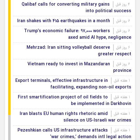
Qalibaf calls for converting military gains
4 روز قبل
into political success
Iran shakes with 415 earthquakes in a month
6 روز قبل
Trump’s economic failure: 97,000 workers
6 روز قبل
axed amid AI hype, negligence
Mehrzad: Iran sitting volleyball deserve
6 روز قبل
greater respect
Vietnam ready to invest in Mazandaran
6 روز قبل
province
Export terminals, effective infrastructure in
1 هفته قبل
facilitating, expanding non-oil exports
First smartification project of oil fields to
1 هفته قبل
be implemented in Darkhovin
Iran blasts EU human rights rhetoric amid
1 هفته قبل
silence on US-Israeli war crimes
Pezeshkian calls US infrastructure attacks
1 هفته قبل
‘war crimes,’ demands intl legal action