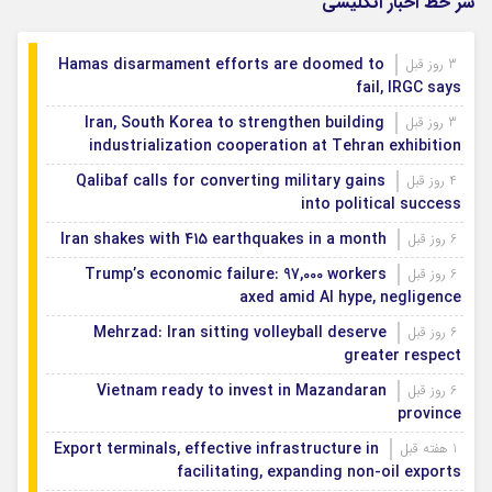
سر خط اخبار انگلیسی
Hamas disarmament efforts are doomed to
3 روز قبل
fail, IRGC says
Iran, South Korea to strengthen building
3 روز قبل
industrialization cooperation at Tehran exhibition
Qalibaf calls for converting military gains
4 روز قبل
into political success
Iran shakes with 415 earthquakes in a month
6 روز قبل
Trump’s economic failure: 97,000 workers
6 روز قبل
axed amid AI hype, negligence
Mehrzad: Iran sitting volleyball deserve
6 روز قبل
greater respect
Vietnam ready to invest in Mazandaran
6 روز قبل
province
Export terminals, effective infrastructure in
1 هفته قبل
facilitating, expanding non-oil exports