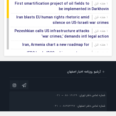
First smartification project of oil fields to
1 هفته قبل
be implemented in Darkhovin
Iran blasts EU human rights rhetoric amid
1 هفته قبل
silence on US-Israeli war crimes
Pezeshkian calls US infrastructure attacks
1 هفته قبل
‘war crimes,’ demands intl legal action
Iran, Armenia chart a new roadmap for
1 هفته قبل
IFRC lauds IRCS achievements, says
1 هفته قبل
committed to turning agreements into action
Women’s and men’s kabaddi teams learn
1 هفته قبل
آرشیو روزنامه اخبار اصفهان
fate: 2026 Asian games
Iran’s first geothermal power plant
1 هفته قبل
connected to national electricity grid
شماره تماس دفتر تهران:
شماره تماس دفتر اصفهان: