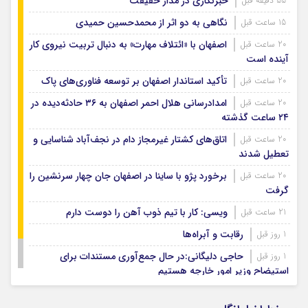
خبرنگاری در مدار حقیقت
55 دقیقه قبل
نگاهی به دو اثر از محمدحسین حمیدی
15 ساعت قبل
اصفهان با «ائتلاف مهارت» به دنبال تربیت نیروی کار
20 ساعت قبل
آینده است
تأکید استاندار اصفهان بر توسعه فناوری‌های پاک
20 ساعت قبل
امدادرسانی هلال احمر اصفهان به ۳۶ حادثه‌دیده در
20 ساعت قبل
۲۴ ساعت گذشته
اتاق‌های کشتار غیرمجاز دام در نجف‌آباد شناسایی و
20 ساعت قبل
تعطیل شدند
برخورد پژو با ساینا در اصفهان جان چهار سرنشین را
20 ساعت قبل
گرفت
ویسی: کار با تیم ذوب آهن را دوست دارم
21 ساعت قبل
رقابت و آبراه‌ها
1 روز قبل
حاجی دلیگانی:در حال جمع‌آوری مستندات برای
1 روز قبل
استیضاح وزیر امور خارجه هستیم
ارتقای ایمنی و افزایش رضایتمندی شهروندان منطقه ۷
1 روز قبل