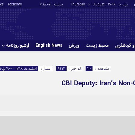
برابر با : Thursday - 6 - August - 2026
ساعت :
7:18:08
economy
ics
و گردشگری
محیط زیست
ورزش
English News
آرشیو روزنامه
حوادث
سلامت
مشاهده :
110
کد خبر :
8414
انتشار :
اسفند ۵, ۱۳۹۸ - 7:00 ق.ظ
ورزش
glish News
CBI Deputy: Iran’s Non-