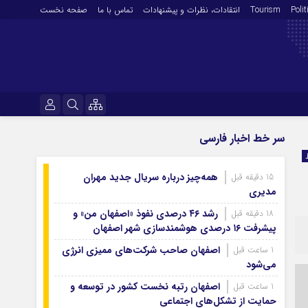
Polit
Tourism
انتقادات‌، نظرات و پیشنهادات
تماس با ما
صفحه نخست
فرهنگ و هنر
نام کاربری یا نشانی ایمیل
سر خط اخبار فارسی
En
آرشیو روزنامه
همه‌چیز درباره سریال جدید مهران
15 دقیقه قبل
رمز عبور
آرشیو ۱۴۰۵
مدیری
آرشیو ۱۴۰۴
رشد ۴۶ درصدی نفوذ «اصفهان من» و
18 دقیقه قبل
پیشرفت ۱۶ درصدی هوشمندسازی شهر اصفهان
آرشیو ۱۴۰۳
مرا به خاطر بسپار
آرشیو ۱۴۰۲
اصفهان صاحب شرکت‌های ممیزی انرژی
1 ساعت قبل
می‌شود
آرشیو ۱۴۰۱
اصفهان رتبه نخست کشور در توسعه و
1 ساعت قبل
آرشیو ۱۴۰۰
حمایت از تشکل‌های اجتماعی