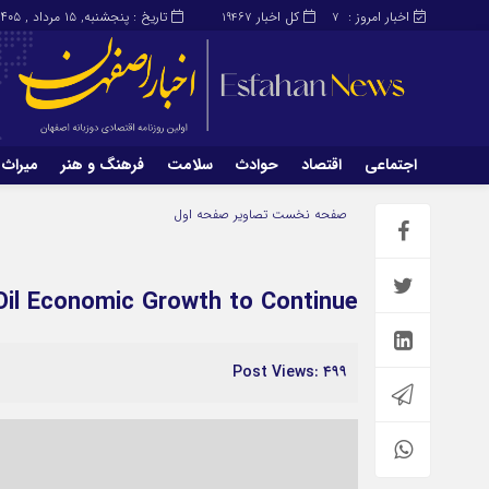
اخبار امروز :
کل اخبار
تاریخ : پنجشنبه, ۱۵ مرداد , ۱۴۰۵
19467
7
اجتماعی
اقتصاد
حوادث
سلامت
فرهنگ و هنر
میراث 
اجتماعی
اقتصاد
صفحه نخست
تصاویر صفحه اول
میراث و گردشگری
محیط زیست
Oil Economic Growth to Continue
Post Views: ۴۹۹