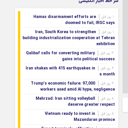
سر خط اخبار انگلیسی
شورای علمی بنیاد نخبگان اصفهان با
1 روز قبل
محوریت نقش‌آفرینی نخبگان در توسعه استان برگزار شد
Hamas disarmament efforts are
1 روز قبل
شتاب‌بخشی به احداث شهرک تخصصی
1 روز قبل
doomed to fail, IRGC says
پوشاک اصفهان
Iran, South Korea to strengthen
1 روز قبل
building industrialization cooperation at Tehran
exhibition
Qalibaf calls for converting military
3 روز قبل
gains into political success
Iran shakes with 415 earthquakes in
4 روز قبل
a month
Trump’s economic failure: 97,000
4 روز قبل
workers axed amid AI hype, negligence
Mehrzad: Iran sitting volleyball
5 روز قبل
deserve greater respect
Vietnam ready to invest in
5 روز قبل
Mazandaran province