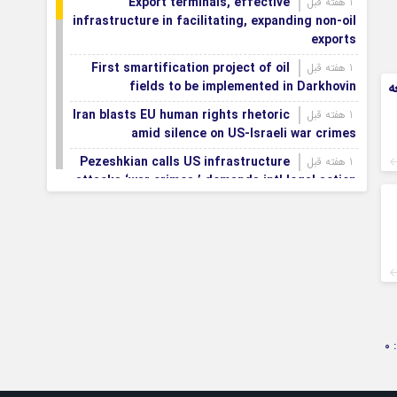
Export terminals, effective
1 هفته قبل
infrastructure in facilitating, expanding non-oil
exports
First smartification project of oil
1 هفته قبل
ه
fields to be implemented in Darkhovin
Iran blasts EU human rights rhetoric
1 هفته قبل
amid silence on US-Israeli war crimes
Pezeshkian calls US infrastructure
1 هفته قبل
attacks ‘war crimes,’ demands intl legal action
Iran, Armenia chart a new roadmap
1 هفته قبل
for
IFRC lauds IRCS achievements, says
1 هفته قبل
committed to turning agreements into action
Women’s and men’s kabaddi teams
1 هفته قبل
learn fate: 2026 Asian games
0
Iran’s first geothermal power plant
1 هفته قبل
connected to national electricity grid