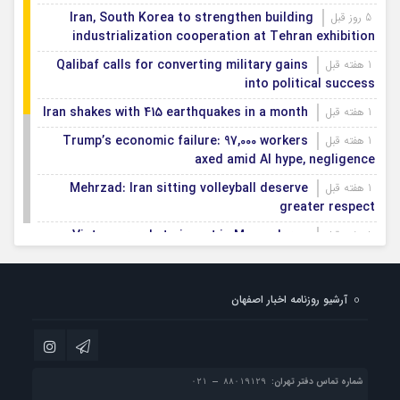
Iran, South Korea to strengthen building
5 روز قبل
industrialization cooperation at Tehran exhibition
Qalibaf calls for converting military gains
1 هفته قبل
into political success
Iran shakes with 415 earthquakes in a month
1 هفته قبل
Trump’s economic failure: 97,000 workers
1 هفته قبل
axed amid AI hype, negligence
Mehrzad: Iran sitting volleyball deserve
1 هفته قبل
greater respect
Vietnam ready to invest in Mazandaran
1 هفته قبل
province
Export terminals, effective infrastructure in
1 هفته قبل
آرشیو روزنامه اخبار اصفهان
facilitating, expanding non-oil exports
First smartification project of oil fields to
1 هفته قبل
be implemented in Darkhovin
شماره تماس دفتر تهران: