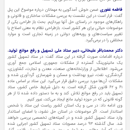
فاطمه غفوری
ضمن خوش آمدگویی به مهمانان درباره موضوع این پنل
گفت: قرار است در این نشست به بررسی مشکلات ساختاری و قانونی و
راهکارهای موجود در راستای حل آنها بپردازیم. بحث باز طراحی یکی از
موضوعات حیاتی برای هر کشور است. بازطراحی نظام به معنی اصلاح یا
تغییر سیاست‌های و رویه‌های دولتی در زمینه تجاری است و موارد
مختلفی را در برمی‌گیرد.
دکتر محمدباقر علیخانی، دبیر ستاد ملی تسهیل و رفع موانع تولید
،
درباره اقدامات صورت گرفته در این ستاد گفت: در ستاد تسهیل کشور
یک مانیتورینگ گسترده از مشکلات جمهوری اسلامی جمع آوری
می‌شود. اطلاعاتی از وزارتخانه‌های صنعت، معدن و تجارت، کشاورزی،
گردشگری، نفت، نیرو بهداشت و مسکن و شهرسازی گردآوری شده و
مشکلات آن‌ها مورد بررسی دقیق قرار می‌گیرد. این ستاد بر اساس ماده
۶۱ و ۶۲ قانون شکل گرفته است. به دلیل شرایط خاص کشور، ستاد
تسهیل باید در رفع موانع تلاش کند و به ما دستور داده شده تا از هر
گونه قانونی که در حوزه تولید مانع ایجاد می‌کند، عبور کنیم.
وی ادامه داد: در سی و یک استان کشور ریاست این ستاد با شخص
استاندار است. اگر موضوعات در استان حل نشود، با امضای استاندار
وارد ستاد تسهیل کشور شده و در کمیته‌های تخصصی بررسی خواهد
شد. سال گذشته ۹۳ درصد مصوبات ستاد تسهیل کشور اجرایی شده
است که آمار مطلوبی به شمار می‌رود. در ستاد تسهیل، قانون گذار