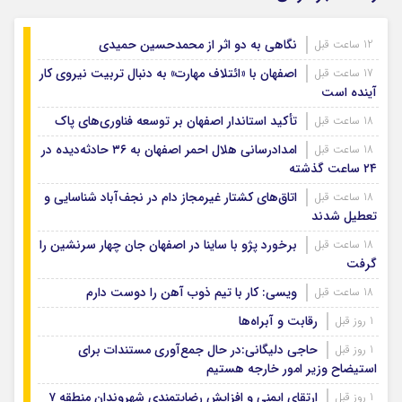
نگاهی به دو اثر از محمدحسین حمیدی
12 ساعت قبل
اصفهان با «ائتلاف مهارت» به دنبال تربیت نیروی کار
17 ساعت قبل
آینده است
تأکید استاندار اصفهان بر توسعه فناوری‌های پاک
18 ساعت قبل
امدادرسانی هلال احمر اصفهان به ۳۶ حادثه‌دیده در
18 ساعت قبل
۲۴ ساعت گذشته
اتاق‌های کشتار غیرمجاز دام در نجف‌آباد شناسایی و
18 ساعت قبل
تعطیل شدند
برخورد پژو با ساینا در اصفهان جان چهار سرنشین را
18 ساعت قبل
گرفت
ویسی: کار با تیم ذوب آهن را دوست دارم
18 ساعت قبل
رقابت و آبراه‌ها
1 روز قبل
حاجی دلیگانی:در حال جمع‌آوری مستندات برای
1 روز قبل
استیضاح وزیر امور خارجه هستیم
ارتقای ایمنی و افزایش رضایتمندی شهروندان منطقه ۷
1 روز قبل