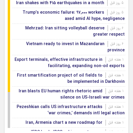
Iran shakes with 415 earthquakes in a month
5 روز قبل
Trump’s economic failure: 97,000 workers
5 روز قبل
axed amid AI hype, negligence
Mehrzad: Iran sitting volleyball deserve
6 روز قبل
greater respect
Vietnam ready to invest in Mazandaran
6 روز قبل
province
Export terminals, effective infrastructure in
1 هفته قبل
facilitating, expanding non-oil exports
First smartification project of oil fields to
1 هفته قبل
be implemented in Darkhovin
Iran blasts EU human rights rhetoric amid
1 هفته قبل
silence on US-Israeli war crimes
Pezeshkian calls US infrastructure attacks
1 هفته قبل
‘war crimes,’ demands intl legal action
Iran, Armenia chart a new roadmap for
1 هفته قبل
IFRC lauds IRCS achievements, says
1 هفته قبل