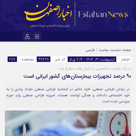
نام کاربری یا نشانی ایمیل
صفحه نخست
سلامت
/
فارسی
انتشار :
اردیبهشت ۳۱, ۱۴۰۳ - 9:14 ق.ظ
کد خبر :
36428
مشاهده :
287
در یک نشست تخصصی در ایران هلث مطرح شد؛
رمز عبور
۹۰ درصد تجهیزات بیمارستان‌های کشور ایرانی است
در بخش طراحی صنعتی، افراد حاضر در اتحادیه طراحی صنعتی تعداد زیادی را به
مرا به خاطر بسپار
خود اختصاص داده‌اند و همگی توانمند هستند. امروزه طراحی صنعتی وارد حوزه
بیزینس شده است.