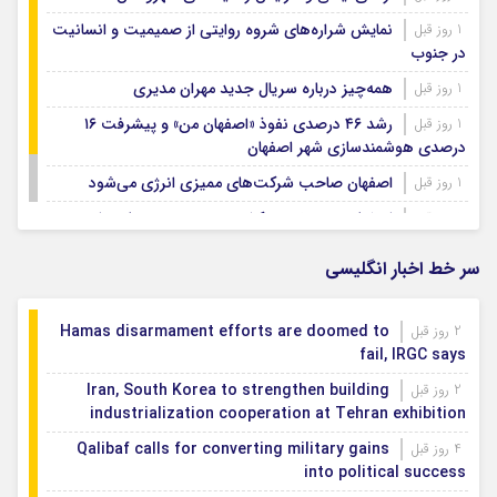
نمایش شراره‌های شروه روایتی از صمیمیت و انسانیت
1 روز قبل
در جنوب
همه‌چیز درباره سریال جدید مهران مدیری
1 روز قبل
رشد ۴۶ درصدی نفوذ «اصفهان من» و پیشرفت ۱۶
1 روز قبل
درصدی هوشمندسازی شهر اصفهان
اصفهان صاحب شرکت‌های ممیزی انرژی می‌شود
1 روز قبل
اصفهان رتبه نخست کشور در توسعه و حمایت از
1 روز قبل
تشکل‌های اجتماعی
سر خط اخبار انگلیسی
Hamas disarmament efforts are doomed to
2 روز قبل
fail, IRGC says
Iran, South Korea to strengthen building
2 روز قبل
industrialization cooperation at Tehran exhibition
Qalibaf calls for converting military gains
4 روز قبل
into political success