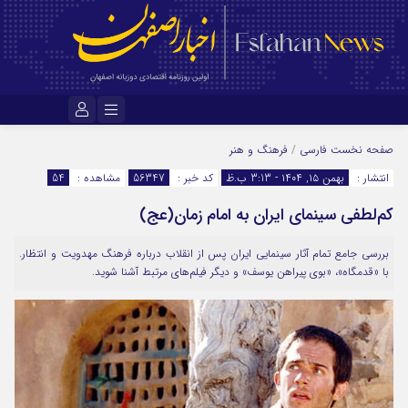
نام کاربری یا نشانی ایمیل
صفحه نخست
فارسی
/
فرهنگ و هنر
انتشار :
بهمن ۱۵, ۱۴۰۴ - 3:13 ب.ظ
کد خبر :
56347
مشاهده :
54
کم‌لطفی سینمای ایران به امام زمان(عج)
رمز عبور
بررسی جامع تمام آثار سینمایی ایران پس از انقلاب درباره فرهنگ مهدویت و انتظار.
با «قدمگاه»، «بوی پیراهن یوسف» و دیگر فیلم‌های مرتبط آشنا شوید.
مرا به خاطر بسپار