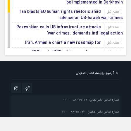
be implemented in Darkhovin
Iran blasts EU human rights rhetoric amid
1 هفته قبل
silence on US-Israeli war crimes
Pezeshkian calls US infrastructure attacks
1 هفته قبل
‘war crimes,’ demands intl legal action
Iran, Armenia chart a new roadmap for
1 هفته قبل
IFRC lauds IRCS achievements, says
1 هفته قبل
committed to turning agreements into action
Women’s and men’s kabaddi teams learn
1 هفته قبل
آرشیو روزنامه اخبار اصفهان
fate: 2026 Asian games
Iran’s first geothermal power plant
1 هفته قبل
connected to national electricity grid
شماره تماس دفتر تهران:
شماره تماس دفتر اصفهان:
پست الکترونیک:
info@esfahan-news.com

تمام حقوق مادی و معنوی این سایت متعلق به موسسه مطبوعاتی نسل فردا می باشد و