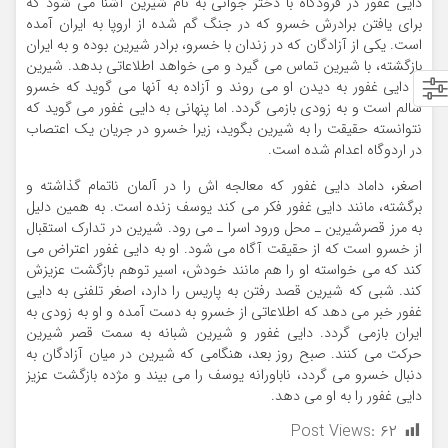
دایی غفور در فرودگاه با دختر جوانی به نام شیرین آشنا می شود که
برای یافتن برادرش خسرو که در جنگ گم شده از اروپا به ایران آمده
است. یکی از آزادگان که در زندان با خسرو،‌ برادر شیرین بوده و به ایران
بازگشته، با شیرین تماس می گیرد و می خواهد اطلاعاتی بدهد. شیرین
و دایی غفور به دیدن او می روند و آزاده به آنها می گوید که خسرو
سالم است و به زودی بازمی گردد. اما پنهانی به دایی غفور می گوید که
نتوانسته حقیقت را به شیرین بگوید، زیرا خسرو در جریان یک اعتصاب
در اردوگاه اعدام شده است.
اصغر، داماد دایی غفور که معالجه اش را در آلمان ناتمام گذاشته و
برگشته، مانند دایی غفور فکر می کند یوسف زنده است. به همین دلیل
به مرز قصرشیرین ـ محل ورود اسرا ـ می رود. شیرین در تدارک استقبال
از خسرو است که از حقیقت آگاه می شود. او به دایی غفور اعتراض می
کند که می خواسته او را هم مانند خودش، اسیر توهم بازگشت عزیزش
کند. شبی که شیرین قصد رفتن به پاریس را دارد، اصغر تلفنی به دایی
غفور خبر می دهد که اطلاعاتی از خسرو به دست آمده و او به زودی به
ایران بازمی گردد. دایی غفور و شیرین شبانه به سمت قصر شیرین
حرکت می کنند. صبح روز بعد، هنگامی که شیرین در میان آزادگان به
دنبال خسرو می گردد، ناباورانه یوسف را می بیند و مژده بازگشت عزیز
دایی غفور را به او می دهد.
Post Views:
۶۲