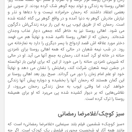
اهالی روستا به زندگی و تولد بچه گوهر شک کرده بودند. از سویی نیز
بعضی اعتقاد داشتند که رحمان حرامزاده نیست و با دعاها و نذر و
نیازش مادرش گوهر به دنیا آمده و در واقع گوهر بی گناه کشته شده
است. رحمان که از طریق ایوب پی به این راز برده زندگی‌اش دگرگون
می شود. اهالی روستا نیز به خاطر گناه جمعی دچار عذاب وجدان
شده‌اند. رحمان که از اهالی روستا ناامید شده و نهایتاً هم می فهمد
دختر مورد علاقه اش قصد ازدواج با پسر دیگری را دارد به نمازخانه می
رود. در شب نیمه شعبان در حالی که همه اهالی روستا برای نامزدی
حنانه در خانه او گرد آمده اند، رحمان به جمع آنها می آید. او در حالی
که شیرینی نامزدی حنانه را می خورد از این که برای اولین بار توانسته
در جشن نیمه شعبان شرکت کند، رضایتش را نشان می دهد و نهایتاً
خود او علم امام زمان را دور می گرداند. صبح روز بعد اهالی روستا بر
این گمان هستند که رحمان آنها را بخشیده و دوباره پیش آنها زندگی
خواهد کرد، اما وقتی ایوب به محل زندگی رحمان می‌رود، از
نقاشی‌هایی که بر دیوار کشیده شده پی می‌برد که او برای همیشه
روستا را ترک کرده است.
سبز کوچک/غلامرضا رمضانی
«سبز کوچک» ششمین فیلم بلند سینمایی «غلامرضا رمضانی» است که
مانند همه آثار او شخصیت محوری فیلمش یک کودک است. اگر چه