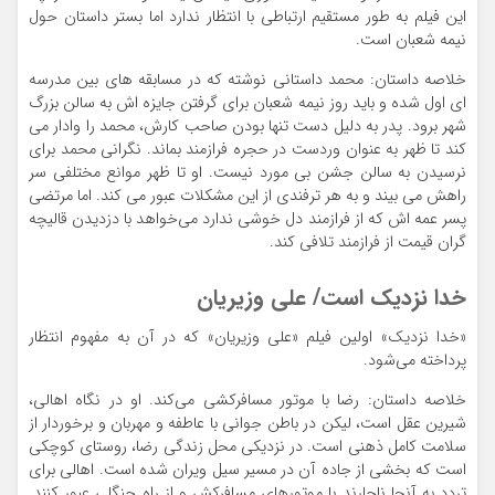
این فیلم به طور مستقیم ارتباطی با انتظار ندارد اما بستر داستان حول
نیمه شعبان است.
خلاصه داستان: محمد داستانی نوشته که در مسابقه های بین مدرسه
ای اول شده و باید روز نیمه شعبان برای گرفتن جایزه اش به سالن بزرگ
شهر برود. پدر به دلیل دست تنها بودن صاحب کارش، محمد را وادار می
کند تا ظهر به عنوان وردست در حجره فرازمند بماند. نگرانی محمد برای
نرسیدن به سالن جشن بی مورد نیست. او تا ظهر موانع مختلفی سر
راهش می بیند و به هر ترفندی از این مشکلات عبور می کند. اما مرتضی
پسر عمه اش که از فرازمند دل خوشی ندارد می‌خواهد با دزدیدن قالیچه
گران قیمت از فرازمند تلافی کند.
خدا نزدیک است/ علی وزیریان
«خدا نزدیک» اولین فیلم «علی وزیریان» که در آن به مفهوم انتظار
پرداخته می‌شود.
خلاصه داستان: رضا با موتور مسافرکشی می‌کند. او در نگاه اهالی،
شیرین عقل است، لیکن در باطن جوانی با عاطفه و مهربان و برخوردار از
سلامت کامل ذهنی است. در نزدیکی محل زندگی رضا، روستای کوچکی
است که بخشی از جاده آن در مسیر سیل ویران شده است. اهالی برای
تردد به آنجا ناچارند با موتورهای مسافرکش و از راه جنگلی عبور کنند.