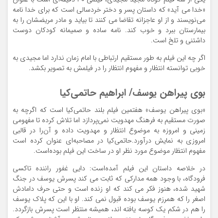
«خدا می‌ آید» که داستان پسر و دختر خردسالی است که برای خدا نامه
می‌نویسند و از او عاجزانه تقاضا می کنند تا بیاید و مادر مریضشان را به
بیمارستان ببرد و خوب کند. نامه ساده و صمیمانه کودکان دوست
داشتنی و تلخ است.
اگر چه این فیلم به طور مستقیم ارتباطی با امام زمان ندارد اما مجیدی به
خوبی توانسته انتظار و مفهوم انتظار را در فیلمش به تصویر بکشد.
بوی پیراهن یوسف/ ابراهیم حاتمی‌کیا
«بوی پیراهن یوسف» هفتمین فیلم بلند حاتمی‌کیا است که اگرچه به
صورت مستقیم به فرهنگ مهدویت نمی‌پردازد اما تلاش کرده تا مفهومی
زمینی و امروزه به موضوع انتظار و مهدویت داده و آن‌را در قالبی
امروزی به نمایش درآورد.حاتمی‌کیا در مصاحبه‌ای عنوان کرده است
مفهوم انتظار موضوع مورد نظر او در ساخت این فیلم بوده‌است.
در خلاصه داستان این فیلم آمده‌است: دایی غفور راننده تاکسی
فرودگاه،‌ با وجود همه مدارکی که ثابت می کند پسرش یوسف در جنگ
شهید شده، هنوز فکر می کند که او زنده است و حتی حرف دامادش
اصغر را که همرزم یوسف بوده قبول نمی کند. او با این که پلاک یوسف
را هم در شکم یک کوسه یافته اند، همیشه منتظر است پسرش بازگردد.