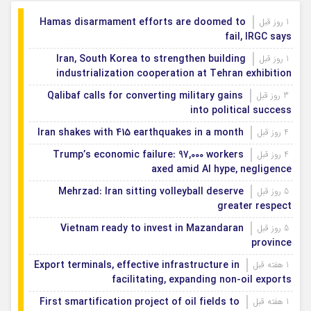
Hamas disarmament efforts are doomed to
1 روز قبل
fail, IRGC says
Iran, South Korea to strengthen building
1 روز قبل
industrialization cooperation at Tehran exhibition
Qalibaf calls for converting military gains
3 روز قبل
into political success
Iran shakes with 415 earthquakes in a month
4 روز قبل
Trump’s economic failure: 97,000 workers
4 روز قبل
axed amid AI hype, negligence
Mehrzad: Iran sitting volleyball deserve
5 روز قبل
greater respect
Vietnam ready to invest in Mazandaran
5 روز قبل
province
Export terminals, effective infrastructure in
1 هفته قبل
facilitating, expanding non-oil exports
First smartification project of oil fields to
1 هفته قبل