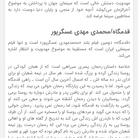
مهدویت دستش خالی است که سینمای جهان با پرداختن به موضوع
آخرالزمان می‌کوشد آنچه خود از منجی و پایان دنیا دوست دارد به
مخاطبین سینما عرضه کند.
قدمگاه/محمدی مهدی عسگرپور
«قدمگاه» دومین فیلم بلند «محمدمهدی عسگرپور» است و تنها فیلم
سینمایی ایران است که مستقیما به موضوع مهدویت و انتظار اشاره
می‌کند.
خلاصه داستان:رحمان پسری سرراهی است که از همان کودکی در
روستا زندگی کرده و بزرگ شده است. هر سال در نیمه شعبان او برای
ادای نذر ده ساله اش ـ که امسال آخرین سال آن است ـ راهی قدمگاه
می شود. اما با رسیدن به این زیارتگاه رحمان خوابی می بیند که زندگی
او را متحول می کند. او برای یافتن پدر و مادرش دوباره به روستا برمی
گردد. روستاییان با دیدن رحمان آشفته می شوند و سعی می کنند او
راضی به بازگشت به قدمگاه شود، اما رحمان نمی پذیرد. رحمان خوابی
را که دیده می گوید و مردهای روستا او را مسخره می کنند. از آن طرف
ایوب که با ناپدری اش زندگی می کند به تدریج از گفته های او و اهالی
روستا پی به راز زندگی رحمان می برد؛ این که رحمان درست روز نیمه
شعبان متولد شده و مادرش زنی به نام گوهر بوده که مورد قهر و غضب
زنان و مردان روستا قرار گرفته و با ضرب و شتم آنها کشته شده، زیرا