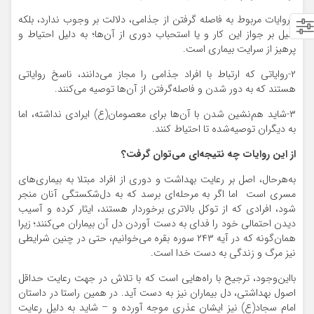
۱-روایات مربوط به فاصله گرفتن از جذامی، دلالت بر وجوب ندارد، بلکه
دلیل بر جواز این کار و یا استحباب دوری از آن‌ها؛ به دلیل احتیاط و
پرهیز از سرایت بیماری است.
۲-روایاتی که ارتباط با افراد جذامی را مجاز می‌دانند، ناسخ روایاتی
هستند که به دور شدن و فاصله‌گرفتن از آن‌ها توصیه می‌کنند.
۳-شاید هم‌نشین شدن با آن‌ها برای معصومان(ع) ایرادی نداشته، اما
به دیگران توصیه‌شده تا احتیاط کنند.
از این روایات چه نتیجه‌ای می‌توان گرفت؟
به‌هرحال، اصل بر رعایت بهداشت و دوری از افراد مبتلا به بیماری‌های
مسری است اما اگر به مرحله‌ای برسد که به دل‌شکستگی آنان منجر
شود، افرادی که از توکل بالاتری برخوردار هستند، ایثار کرده و آسیب
دیدن احتمالی خود را فدای به دست آوردن دل آن بیماران می‌کنند؛ زیرا
همان‌گونه که در آیه ۲۴۳ سوره بقره می‌خوانیم، حتی در چنین شرایطی
نیز مرگ و زندگی به دست خدا است.
بااین‌وجود، ترجیح با راه‌هایی است که با تلاش در جهت رعایت حداقل
اصول بهداشتی، دل بیماران نیز به دست آید. در همین راستا در داستان
امام سجاد(ع) نیز ایشان عذری موجه آورده و – شاید به دلیل رعایت