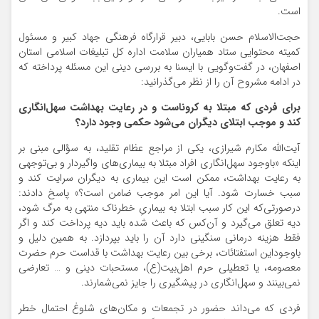
است.
حجت‌الاسلام حسن بابایی، دبیر قرارگاه فرهنگی جهاد کبیر و مسئول
کمیته محتوایی ستاد همیاران سلامت اداره کل تبلیغات اسلامی استان
اصفهان، در گفت‌وگویی با ایسنا به بررسی دینی این مسئله پرداخته که
در ادامه مشروح آن را از نظر می‌گذرانید:
برای فردی که مبتلا به کروناست و در رعایت بهداشت سهل‌انگاری
کند و موجب ابتلای دیگران می‌شود حکمی وجود دارد؟
آیت‌الله مکارم شیرازی، یکی از مراجع عظام تقلید، به سؤالی مبنی بر
اینکه «باوجود سهل‌انگاری افراد مبتلا به بیماری‌های واگیردار و بی‌توجهی
به رعایت بهداشت، ممکن است این بیماری به دیگران سرایت کند و
سبب خسارت شود. آیا این امر موجب ضامن است؟» پاسخ دادند:
درصورتی‌که این کار سبب ابتلا به بیماریِ خطرناک منتهی به مرگ شود،
دیه تعلق می‌گیرد و آن‌کس که باعث شده باید دیه پرداخت کند و اگر
فقط هزینه درمانی سنگینی دارد آن را باید بپردازد. به همین دلیل و
باوجوداین استفتائات، برخی بین رعایت بهداشت با قداست حرم حضرت
معصومه، یا تعطیلی حرم اهل‌بیت(ع)، مستحبات دینی و … تعارضی
نمی‌بینند و سهل‌انگاری در پیشگیری را جایز نمی‌شمارند.
فردی که می‌داند حضور در تجمعات و مکان‌های شلوغ احتمال خطر