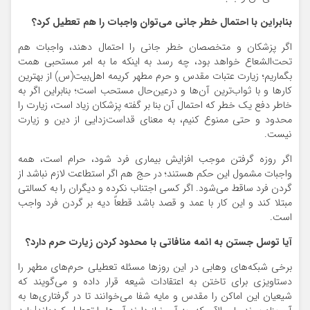
بنابراین با احتمال خطر جانی می‌توان واجبات را هم تعطیل کرد؟
اگر پزشکان و متخصصان خطر جانی را احتمال دهند، واجبات هم
تحت‌الشعاع خواهد بود، چه رسد به اینکه ما به امر مستحبی همت
بگماریم؛ زیارت عتبات مقدس و حرم مطهر کریمه اهل‌بیت(س) از بهترین
کارها و با ثواب‌ترین آن‌ها و درعین‌حال مستحب است؛ بنابراین اگر به
خاطر دفع یک خطر که احتمال آن بنا بر گفته پزشکان زیاد است، زیارت را
محدود و حتی ممنوع کنیم، به معنای قداست‌زدایی از دین و زیارت
نیست.
اگر روزه گرفتن موجب افزایش بیماری فرد شود، حرام است، همه
واجبات مشمول این حکم هستند؛ در حج هم اگر استطاعت لازم نباشد از
گردن فرد ساقط می‌شود. اگر کسی اجتناب نکرده و دیگران را به کسالتی
مبتلا کند و این کار با عمد و قصد باشد قطعاً دیه بر گردن فرد واجب
است.
آیا توسل جستن به ائمه منافاتی با محدود کردن زیارت حرم دارد؟
برخی شبکه‌های وهابی در این روزها مسئله تعطیلی حرم‌های مطهر را
دستاویزی برای تاختن به اعتقادات شیعه قرار داده و می‌گویند که
شیعیان این اماکن را مقدس و مایه شفا می‌خوانند تا در گرفتاری‌ها به