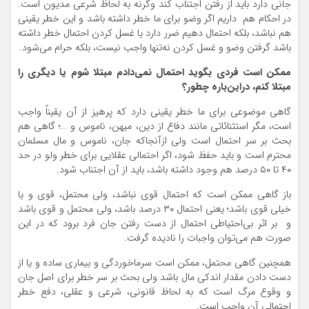
جانی دارد باید از رفتن اجتناب کند وگرنه به لحاظ شرعی مدیون است.
در احکام هم داریم اگر وضو برای ما خطر داشته باشد و این خطر یقینی
هم نباشد، بلکه احتمال دهیم ضرر دارد یا غسل کردن احتمال خطر داشته
باشد گرفتن وضو و غسل کردن نه‌تنها واجب نیست، بلکه حرام می‌شود.
ممکن است فردی بگوید احتمال نمی‌دادم مبتلا شوم یا دیگری را
مبتلا کنم، دراین‌باره چطور؟
گاهی موضوعی برای ما خطر یقینی دارد که پرهیز از آن یقیناً واجب
است، مگر استثنائاتی مانند دفاع از دین، میهن، ناموس و …؛ گاهی هم
بحث بر سر احتمال است ولی ازآنجاکه جان، ناموس و مال مسلمان
محترم است و باید حفظ شود، اگر احتمالی عقلایی برای خطر ولو در حد
۴۰ تا ۵۰ درصد هم وجود داشته باشد، باید از آن اجتناب شود.
باز گاهی ممکن است که احتمال قوی نباشد، ولی محتمل، قوی و یا
خیلی قوی باشد؛ یعنی احتمال ۳۰ درصد باشد، ولی محتمل و قوی باشد
و بر اثر بی‌احتیاطی احتمال از دست رفتن جان فرد برود که در این
صورت هم می‌توان واجبات را نادیده گرفت.
همچنین گاهی محتمل، ممکن است سرماخوردگی و بیماری ساده و یا از
دست دادن مقدار اندکی مال باشد ولی بحث بر سر خطر برای اصل جان
و وقوع مرگ است که به لحاظ قانونی، شرعی و عقلی، دفع خطر
احتمالی آن واجب است.