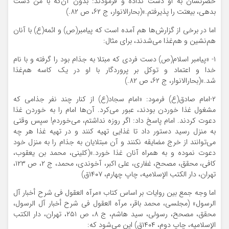
حضرتشان به او دست نداده و فرمودند: بدون آن‌که با من دست
بدهی، بیعتت را پذیرفتم.»(بحارالانوار، ج ‌۶۲، ص ۸۲.)
اما در برخی از گزارش‌ها هم آمده است که پیامبر(ص) و ائمه(ع) با آنان
هم‌نشین و هم‌غذا می‌شدند، برای مثال:
۱- «پیامبر اسلام(ص) دست فردی که مبتلا به جذام بود را گرفته و با نام
خدا و اعتماد و توکل بر پروردگار با او در یک کاسه هم‌غذا
شد.»(بحارالانوار، ج ‌۶۲، ص ۸۲.)
۲-امام صادق(ع) فرمود: «امام سجاد(ع) از کنار چند نفر جذامی که
مشغول غذا خوردن بودند، ‌عبور می‌کرد. آن‌ها امام را به خوردن غذا
دعوت کردند. امام پاسخ داد: اگر روزه نداشتم، می‌خوردم! سپس وقتی
به منزل رسید دستور داد تا غذایی تهیه کنند و در تهیه غذا هر چه
می‌توانند از خرج مضایقه نکنند و آن مبتلایان به جذام را به منزل خود
دعوت نموده و به همراه آنان غذا خورد.»(کلینی، محمد بن یعقوب،
کافی، محقق، مصحح، غفاری، علی اکبر، آخوندی، محمد، ج ۲، ص ۱۲۳،
تهران، دار الکتب الإسلامیه، چاپ چهارم، ۱۴۰۷ق)
اما وجه جمع بین روایات بر اساس کتاب «مرآه العقول فی شرح أخبار آل
الرسول» (مجلسی، محمد باقر، مرآه العقول فی شرح أخبار آل الرسول،
محقق، مصحح، رسولی، سید هاشم، ج ۸، ص ۲۵۱، ‌تهران، دار الکتب
الإسلامیه، چاپ دوم، ۱۴۰۴ق) این می‌شود که: