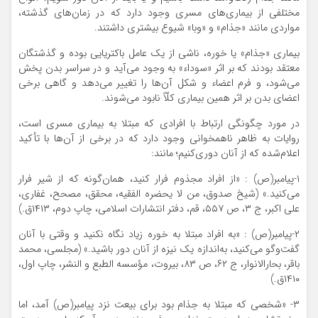
مختلفی از بیماری‌های مسری وجود دارد که در زمان‌های گذشته،
مواردی مانند «جذام» و «وبا» شیوع بیشتری داشتند.
بیماری «جذام» یا خوره، ناشی از یک عامل باکتریایی بوده و گذشتگان
معتقد بودند که بر اثر «سوداء» به وجود می‌آید و در سراسر بدن پخش
می‌شود، و فرم اعضاء و شکل آن‌ها را تغییر می‌دهد و گاهی برخی
اعضای بدن بر اثر همین بیماری کلّاً نابود می‌شوند.
در مورد چگونگی ارتباط با افرادی که مبتلا به بیماری مسری است،
روایات به ظاهر ناهمخوانی وجود دارد که در برخی از آن‌ها با تأکید
اعلام‌شده که از آنان دوری‌کنیم؛ مانند:
۱-پیامبر(ص) : «از افراد مجذوم فرار کنید، همان‌گونه که از شیر فرار
می‌کنید.» (شیخ صدوق، من لا یحضره الفقیه، محقق، مصحح، غفاری،
علی اکبر، ج ۳، ص ۵۵۷، قم، دفتر انتشارات اسلامی، چاپ دوم، ۱۴۱۳ق.)
۲-پیامبر(ص) : «به افراد مبتلا به خوره زیاد نگاه نکنید و وقتی با آنان
گفت‌وگو می‌کنید، به‌اندازه یک نیزه از آنان دور باشید.» (مجلسی، محمد
باقر، بحارالانوار، ج ۶۲، ص ۸۳، بیروت، مؤسسه الطبع و النشر، چاپ اول،
۱۴۱۰ق.)
۳- «شخصی که مبتلا به جذام بود برای بیعت نزد پیامبر(ص) آمد، اما