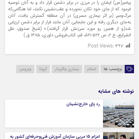
پیامبر(ص) ایشان را در مرزی در برابر دشمن قرار داد و به آنان توصیه
فرمود که از جای خود تکان نخورده و عقب‌نشینی نکنند، اما هنگامی‌که
مرگ‌ومیر (بر اثر بیماری مسری) در آن منطقه گسترش یافت، آنان
به‌جای دیگری رفته و این جابجایی آنان مانند فرار از برابر دشمن ارزیابی
شد(و از همین رو مورد سرزنش قرار گرفتند).» (شیخ صدوق، علل
الشرایع، ج ۲، ص ۵۲۲-۵۲۱، قم، کتاب‌فروشی داوری، ۱۳۸۵ ق.)
Post Views:
۴۹۷
برچسب ها
اسلام
بیماری واگیردار
کرونا
ویروس
نوشته های مشابه
رد پای خارج‌نشینان
اعزام ۱۵ مربی سازمان آموزش فنی‌وحرفه‌ای کشور به