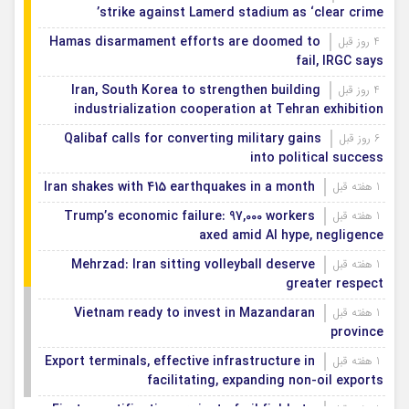
strike against Lamerd stadium as ‘clear crime’
Hamas disarmament efforts are doomed to
4 روز قبل
fail, IRGC says
Iran, South Korea to strengthen building
4 روز قبل
industrialization cooperation at Tehran exhibition
Qalibaf calls for converting military gains
6 روز قبل
into political success
Iran shakes with 415 earthquakes in a month
1 هفته قبل
Trump’s economic failure: 97,000 workers
1 هفته قبل
axed amid AI hype, negligence
Mehrzad: Iran sitting volleyball deserve
1 هفته قبل
greater respect
Vietnam ready to invest in Mazandaran
1 هفته قبل
province
Export terminals, effective infrastructure in
1 هفته قبل
facilitating, expanding non-oil exports