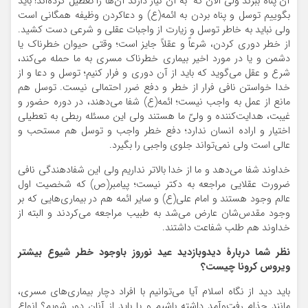
آن پناه ببرند ولی الآن که به آن نیاز دارند آن‌ها را تعطیل کرده‌اند! باید
بگوییم توسل و پناه بردن به ائمه(ع) و دعاکردن وظیفه همگانی است
ولی نباید به خاطر توسل و زیارت از واجبات عقلی و شرعی دست کشید.
از خطر دوری کردن، شرعاً و عقلاً جایز است؛ وقتی حیوان خطرناک یا
دشمن و یا در مورد اخیر بیماری خطرناک مسری به ما حمله می‌کند،
شرع و عقل می‌گوید که باید از آن دوری و فرار کنیم؛ توسل و دعا و از
خدا خواستن نافی فرار از خطر و دفع ضرر احتمالی نیست. توسل هم
مانع از عمل به واجب نیست؛ ائمه(ع) شفا می‌دهند، در دوره حضور و
غیبت، هدایت‌کننده و ولیّ ما هستند ولی این مسئله ربطی به تعطیلی
اختیار و اراده انسان ندارد؛ دفع خطر واجب و توسل هم مستحب و
عالی است ولی نمی‌تواند جلوی واجبی را بگیرد.
خداوند شفا می‌دهد و ما از خدا بالاتر نداریم ولی این شفادهندگی نافی
ضرورت عقلایی مراجعه به دکتر نیست؛ پیامبر(ص) که شخصیت اول
عالم وجود هستند و امام علی(ع) و سایر ائمه هم در بیماری‌هایی که بر
وجود مقدس‌شان عارض می‌شد به طبیب مراجعه می‌کردند و البته از
خداوند هم طلب شفاعت داشتند.
نظر شما دربارۀ دیدوبازدید عید نوروز باوجود خطر شیوع بیشتر
ویروس کرونا چیست؟
باید دید از نگاه اسلام آیا می‌توانیم با افراد دچار بیماری‌های مسری،
مانند جذام رفت‌وآمد داشته باشیم و یا باید از آنان دور شویم؟ انواع