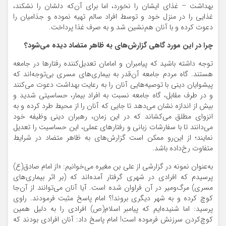
بهداشت – غذای ایشان را نخورد، اما برای آن‌که دلشان را نشکند،
غذایی را در منزل خود و توسط افراد سالم تهیه نموده و جذامیان را
دعوت کرده و با آنان هم‌نشین شد و به صرف غذا پرداخت.
چرا در این مورد گاهی گزارش‌های به ظاهر متضاد دیده می‌شود؟
توجه داشته باشید که پیامبران و امامان تعدیل‌کننده رفتارها در جامعه
هستند. گاه مردم جامعه آن‌قدر به بیماری‌های مسری بی‌توجه‌اند که
پیشوایان دینی با توصیه‌هایی آنان را به رعایت بهداشت دعوت می‌کنند
و در طرف مقابل، گاه جامعه نسبت به افراد بیمار، حساسیتی شدید و
بیش‌ از اندازه نشان می‌دهد تا جایی که آنان را از محیط طرد کرده و به
انزوای مطلق می‌کشاند که در این زمان، رهبران دینی وظیفه خود
می‌دانند تا با سفارشات زبانی و رفتارهای عملی، این حساسیت را تعدیل
نمایند؛ از این‌رو ممکن است گزارش‌های به ظاهر متضاد در شرایط
متفاوت رخ‌داده باشد.
به‌عنوان نمونه در گزارشی از علی بن مغیره می‌خوانیم: «از امام صادق(ع)
پرسیدم که افرادی در شهری گرفتار آمده‌اند که (بر اثر بیماری‌های
مسری) مرگ‌ومیر در آن فراوان شده است. آیا آنان می‌توانند از آن‌جا
کوچ کرده و به شهر دیگری بروند!؟ امام پاسخ مثبت فرمودند. راوی
پرسید: اما شنیده‌ایم که پیامبر اسلام(ص) افرادی را به دلیل همین
کوچ‌کردن سرزنش فرموده است! امام پاسخ داد: آنان افرادی بودند که