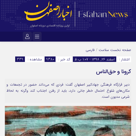
نام کاربری یا نشانی ایمیل
صفحه نخست
سلامت
/
فارسی
انتشار :
اسفند ۲۶, ۱۳۹۸ - 1:07 ب.ظ
کد خبر :
9380
مشاهده :
339
کرونا و حق‌الناس
رمز عبور
دبیر قرارگاه فرهنگی جهادکبیر اصفهان گفت: فردی که می‌داند حضور در تجمعات و
مکان‌های شلوغ احتمال خطر جانی دارد، باید از رفتن اجتناب کند وگرنه به لحاظ
مرا به خاطر بسپار
شرعی مدیون است.