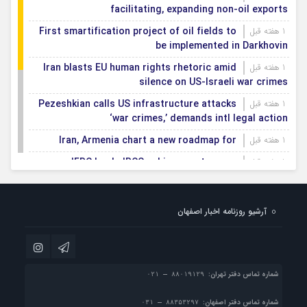
facilitating, expanding non-oil exports
First smartification project of oil fields to
1 هفته قبل
be implemented in Darkhovin
Iran blasts EU human rights rhetoric amid
1 هفته قبل
silence on US-Israeli war crimes
Pezeshkian calls US infrastructure attacks
1 هفته قبل
‘war crimes,’ demands intl legal action
Iran, Armenia chart a new roadmap for
1 هفته قبل
IFRC lauds IRCS achievements, says
1 هفته قبل
committed to turning agreements into action
Women’s and men’s kabaddi teams learn
1 هفته قبل
آرشیو روزنامه اخبار اصفهان
fate: 2026 Asian games
Iran’s first geothermal power plant
1 هفته قبل
connected to national electricity grid
شماره تماس دفتر تهران:
شماره تماس دفتر اصفهان: