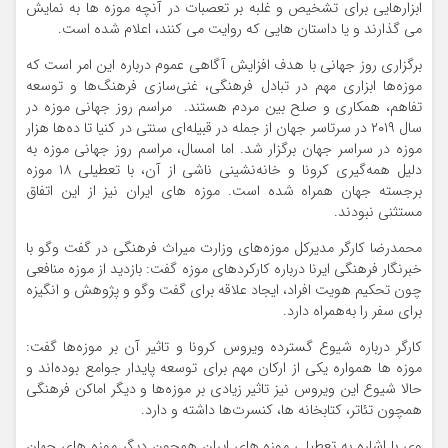
ابزارهایی برای تشخیص و غلبه بر تعصبات در آنچه موزه ها به نمایش
می گذارند و یا داستان هایی که روایت می کنند، اعلام شده است.
برگزاری روز جهانی با هدف افزایش آگاهی عموم درباره این امر است که
موزه‌ها ابزاری مهم در تبادل فرهنگی، غنی‌سازی فرهنگ‌ها و توسعه
تفاهم، همکاری و صلح بین مردم هستند. مراسم روز جهانی موزه در
سال ۲۰۱۹ در سرتاسر جهان از جمله در قبیله‌ای سنتی در کنیا تا ده‌ها هزار
موزه در سراسر جهان برگزار شد. اما امسال، مراسم روز جهانی موزه به
دلیل همه‌گیری کرونا و خانه‌نشینی ناشی از آن، با تعطیلی ۱۸ موزه
برجسته جهان همراه شده است. موزه های ایران نیز از این اتفاق
مستثنی نبودند.
محمدرضا کارگر مدیرکل موزه‌های وزارت میراث فرهنگی در گفت وگو با
خبرنگار فرهنگی ایرنا درباره کارکردهای موزه گفت: بازدید از موزه منافعی
چون تحکیم هویت افراد، ایجاد علاقه برای گفت وگو و پژوهش و انگیزه
برای سفر را به‌همراه دارد.
کارگر درباره شیوع گسترده ویروس کرونا و تاثیر آن بر موزه‌ها گفت:
موزه ها همواره یکی از ارکان مهم برای توسعه پایدار جوامع بوده‌اند و
حالا شیوع این ویروس نیز تاثیر زیادی بر موزه‌ها و دیگر اماکن فرهنگی
همچون تئاتر، کتابخانه ها، کنسرت‌ها داشته و دارد.
وی با اشاره به تعطیلی موزه های ایران همچون دیگر موزه های جهان