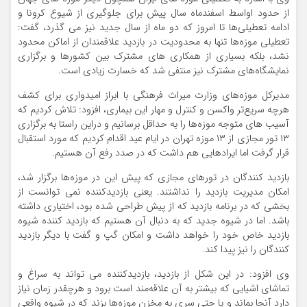
از حدود اواسط اسفندماه سال پیش برای جلوگیری از شیوع کرونا و
ادامه تعطیلی‌ها تا امروز که دو ماه از سال جدید نیز می گذرد، گفت:
تعطیلی موزه‌ها تنها به محدودیت در بازدید علاقمندان از اماکن محدود
نشد، بلکه بسیاری از همکاری های مشترک بین کشورها و برگزاری
نمایشگاه‌های مشترک نیز منتفی شد که خسارت زیادی است.
مدیرکل موزه‌های وزارت میراث فرهنگی با ابراز امیدواری برای کشف
هرچه سریع‌تر واکسن و کنترل و مهار این بیماری، افزود: تلاش کردیم که
آسیب های متوجه موزه‌ها را به حداقل برسانیم و دراین راستا به برگزاری
۱۳ تور مجازی از ۱۳ موزه تهران در ایام عید اقدام کردیم که مورد استقبال
قرار گرفت اما ایرادهایی هم داشت که در صدد رفع آن هستیم.
بازدید کنندگان در تورهای مجازی که پیش این در موزه‌ها برگزار شد،
امکان مدیریت بازدید را نداشتند. یعنی بازدیدکننده نمی توانست از
بخشی که در برنامه بازدید که از پیش طراحی شده بود، اختیاری داشته
باشد. اما در شیوه جدید که به دنبال آن هستیم که بازدید کننده شیوه
بازدید خاص خود را خواهد داشت و امکان گپ و گفت با دیگر بازدید
کنندگان را نیز پیدا کند.
وی افزود: در این شکل از بازدید، بازدیدکننده می تواند به سراغ و
تماشای اشیایی که بیشتر به آن علاقه‌مند است برود و هرچقدر زمان نیاز
دارد آنجا بماند و یا حتی سری به مخزن موزه‌ها بزند که در شیوه واقعی