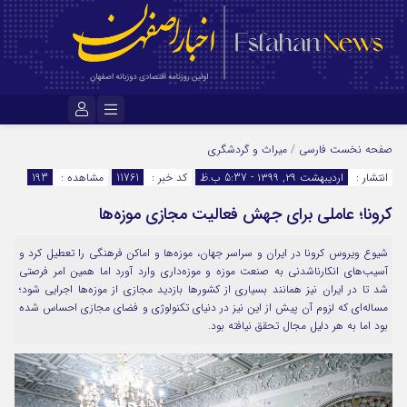
نام کاربری یا نشانی ایمیل
صفحه نخست
فارسی
/
میراث و گردشگری
انتشار :
اردیبهشت ۲۹, ۱۳۹۹ - 5:37 ب.ظ
کد خبر :
11761
مشاهده :
193
کرونا؛ عاملی برای جهش فعالیت مجازی موزه‌ها
رمز عبور
شیوع ویروس کرونا در ایران و سراسر جهان، موزه‌ها و اماکن فرهنگی را تعطیل کرد و
آسیب‌های انکارناشدنی به صنعت موزه و موزه‌داری وارد آورد اما همین امر فرصتی
مرا به خاطر بسپار
شد تا در ایران نیز همانند بسیاری از کشورها بازدید مجازی از موزه‌ها اجرایی شود؛
مساله‌ای که لزوم آن پیش از این نیز در دنیای تکنولوژی و فضای مجازی احساس شده
بود اما به هر دلیل مجال تحقق نیافته بود.