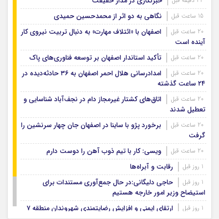
خبرنگاری در مدار حقیقت
44 دقیقه قبل
نگاهی به دو اثر از محمدحسین حمیدی
15 ساعت قبل
اصفهان با «ائتلاف مهارت» به دنبال تربیت نیروی کار
20 ساعت قبل
آینده است
تأکید استاندار اصفهان بر توسعه فناوری‌های پاک
20 ساعت قبل
امدادرسانی هلال احمر اصفهان به ۳۶ حادثه‌دیده در
20 ساعت قبل
۲۴ ساعت گذشته
اتاق‌های کشتار غیرمجاز دام در نجف‌آباد شناسایی و
20 ساعت قبل
تعطیل شدند
برخورد پژو با ساینا در اصفهان جان چهار سرنشین را
20 ساعت قبل
گرفت
ویسی: کار با تیم ذوب آهن را دوست دارم
20 ساعت قبل
رقابت و آبراه‌ها
1 روز قبل
حاجی دلیگانی:در حال جمع‌آوری مستندات برای
1 روز قبل
استیضاح وزیر امور خارجه هستیم
ارتقای ایمنی و افزایش رضایتمندی شهروندان منطقه ۷
1 روز قبل