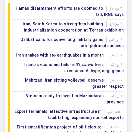
Hamas disarmament efforts are doomed to
3 روز قبل
fail, IRGC says
Iran, South Korea to strengthen building
3 روز قبل
industrialization cooperation at Tehran exhibition
Qalibaf calls for converting military gains
4 روز قبل
into political success
Iran shakes with 415 earthquakes in a month
6 روز قبل
Trump’s economic failure: 97,000 workers
6 روز قبل
axed amid AI hype, negligence
Mehrzad: Iran sitting volleyball deserve
6 روز قبل
greater respect
Vietnam ready to invest in Mazandaran
6 روز قبل
province
Export terminals, effective infrastructure in
1 هفته قبل
facilitating, expanding non-oil exports
First smartification project of oil fields to
1 هفته قبل