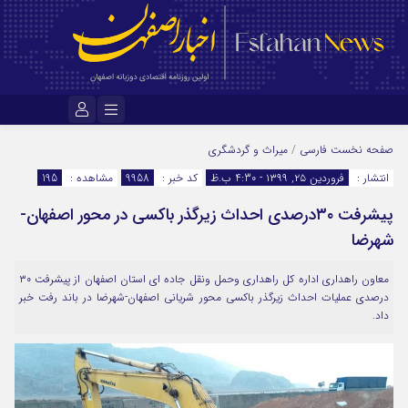
نام کاربری یا نشانی ایمیل
صفحه نخست
فارسی
/
میراث و گردشگری
انتشار :
فروردین ۲۵, ۱۳۹۹ - 4:30 ب.ظ
کد خبر :
9958
مشاهده :
195
پیشرفت ۳۰درصدی احداث زیرگذر باکسی در محور اصفهان-
رمز عبور
شهرضا
معاون راهداری اداره کل راهداری وحمل ونقل جاده ای استان اصفهان از پیشرفت ۳۰
مرا به خاطر بسپار
درصدی عملیات احداث زیرگذر باکسی محور شریانی اصفهان-شهرضا در باند رفت خبر
داد.