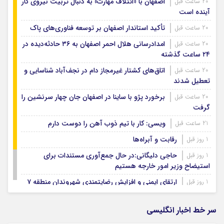
اصفهان با «ائتلاف مهارت» به دنبال تربیت نیروی کار
20 ساعت قبل
آینده است
تأکید استاندار اصفهان بر توسعه فناوری‌های پاک
20 ساعت قبل
امدادرسانی هلال احمر اصفهان به ۳۶ حادثه‌دیده در
20 ساعت قبل
۲۴ ساعت گذشته
اتاق‌های کشتار غیرمجاز دام در نجف‌آباد شناسایی و
20 ساعت قبل
تعطیل شدند
برخورد پژو با ساینا در اصفهان جان چهار سرنشین را
20 ساعت قبل
گرفت
ویسی: کار با تیم ذوب آهن را دوست دارم
21 ساعت قبل
رقابت و آبراه‌ها
1 روز قبل
حاجی دلیگانی:در حال جمع‌آوری مستندات برای
1 روز قبل
استیضاح وزیر امور خارجه هستیم
ارتقای ایمنی و افزایش رضایتمندی شهروندان منطقه ۷
1 روز قبل
نمایش شراره‌های شروه روایتی از صمیمیت و انسانیت
1 روز قبل
در جنوب
سر خط اخبار انگلیسی