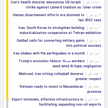
Iran’s health minister denounces US-Israeli
6 ساعت قبل
strike against Lamerd stadium as ‘clear crime’
Hamas disarmament efforts are doomed to
3 روز قبل
fail, IRGC says
Iran, South Korea to strengthen building
3 روز قبل
industrialization cooperation at Tehran exhibition
Qalibaf calls for converting military gains
5 روز قبل
into political success
Iran shakes with 415 earthquakes in a month
6 روز قبل
Trump’s economic failure: 97,000 workers
6 روز قبل
axed amid AI hype, negligence
Mehrzad: Iran sitting volleyball deserve
1 هفته قبل
greater respect
Vietnam ready to invest in Mazandaran
1 هفته قبل
province
Export terminals, effective infrastructure in
1 هفته قبل
facilitating, expanding non-oil exports