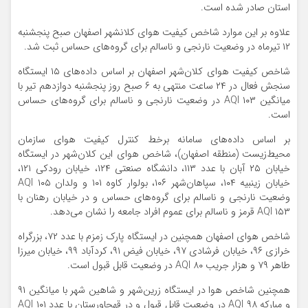
استان صادر شده است.
علاوه بر این موارد شاخص کیفیت هوای کلانشهر اصفهان صبح پنجشنبه
۱۲ تیرماه در وضعیت نارنجی و ناسالم برای گروه‌های حساس ثبت شد.
شاخص کیفیت هوای کلان‌شهر اصفهان بر اساس داده‌های ۱۵ ایستگاه
سنجش فعال در ۲۴ ساعت منتهی به ۶ صبح روز پنجشنبه دوازدهم تیر با
میانگین ۱۰۳ AQI در وضعیت نارنجی و ناسالم برای گروه‌های حساس
است.
بر اساس داده‌های سامانه برخط کنترل کیفیت هوای سازمان
محیط‌زیست (منطقه اصفهان)، شاخص هوای این کلان‌شهر در ایستگاه
خیابان ۲۵ آبان با عدد ۱۱۳، دانشگاه صنعتی ۱۲۴، خیابان رودکی ۱۲۱،
خیابان زینبیه ۱۰۴، سپاهان‌شهر ۱۰۶، بولوار کاوه ۱۰۱ و ولدان ۱۰۵ AQI
وضعیت نارنجی و ناسالم برای گروه‌های حساس و در خیابان رهنان با
۱۵۳ AQI قرمز و ناسالم برای عموم افراد جامعه را نشان می‌دهد.
شاخص هوای اصفهان همچنین در ایستگاه پارک زمزم با عدد ۷۲، بزرگراه
خرازی ۹۶، خیابان فرشادی ۹۷، خیابان فیض ۹۱، کردآباد ۹۹، خیابان میرزا
طاهر ۷۹ و هزار جریب ۸۰ AQI در وضعیت قابل قبول است.
همچنین شاخص هوا در ایستگاه زرین‌شهر و شاهین شهر با میانگین ۹۱
و مبارکه ۹۸ AQI در وضعیت قابل قبول و در قهجاورستان با عدد ۱۰۱ AQI