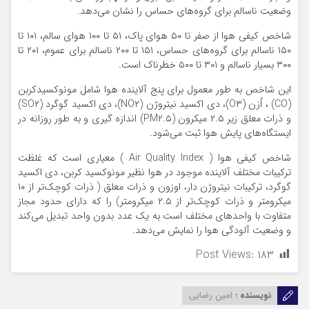
وضعیت ناسالم برای گروه‌های حساس را نشان می‌دهد.
شاخص کیفی هوا از صفر تا ۵۰ هوای پاک، ۵۱ تا ۱۰۰ هوای سالم، ۱۰۱ تا
۱۵۰ ناسالم برای گروه‌های حساس، ۱۵۱ تا ۲۰۰ ناسالم برای عموم، ۲۰۱ تا
۳۰۰ بسیار ناسالم و ۳۰۱ تا ۵۰۰ خطرناک است.
این شاخص به طور معمول برای پنج آلاینده هوا شامل مونوکسیدکربن
(CO) ، اُزن (O۳)، دی اکسید نیتروژن (NO۲)، دی اکسید گوگرد (SO۲)
و ذرات معلق زیر ۲.۵ میکرون (PM۲.۵) اندازه گیری و به طور روزانه در
ایستگاه‌های پایش هوا ثبت می‌شود.
شاخص کیفی هوا ( Air Quality Index ) معیاری است که غلظت
ترکیبات مختلف آلاینده موجود در هوا نظیر مونوکسید کربن، دی اکسید
گوگرد، ترکیبات نیتروژن دار، اوزون و ذرات معلق ( ذرات کوچک‌تر از ۱۰
میکرومتر و ذرات کوچک‌تر از ۲.۵ میکرومتر) را که دارای حدود مجاز
متفاوت با واحدهای مختلف است به یک عدد بدون واحد تبدیل می‌کند
و وضعیت آلودگی هوا را نمایش می‌دهد.
Post Views:
۱۸۳
نویسنده :
امین رضایی