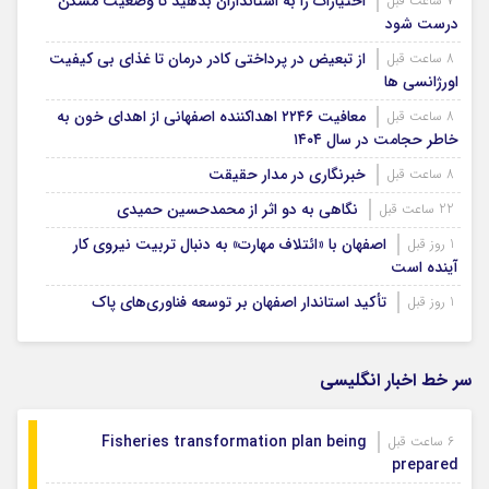
اختیارات را به استانداران بدهید تا وضعیت مسکن
7 ساعت قبل
درست شود
از تبعیض در پرداختی کادر درمان تا غذای بی کیفیت
8 ساعت قبل
اورژانسی ها
معافیت ۲۲۴۶ اهداکننده اصفهانی از اهدای خون به
8 ساعت قبل
خاطر حجامت در سال ۱۴۰۴
خبرنگاری در مدار حقیقت
8 ساعت قبل
نگاهی به دو اثر از محمدحسین حمیدی
22 ساعت قبل
اصفهان با «ائتلاف مهارت» به دنبال تربیت نیروی کار
1 روز قبل
آینده است
تأکید استاندار اصفهان بر توسعه فناوری‌های پاک
1 روز قبل
سر خط اخبار انگلیسی
Fisheries transformation plan being
6 ساعت قبل
prepared