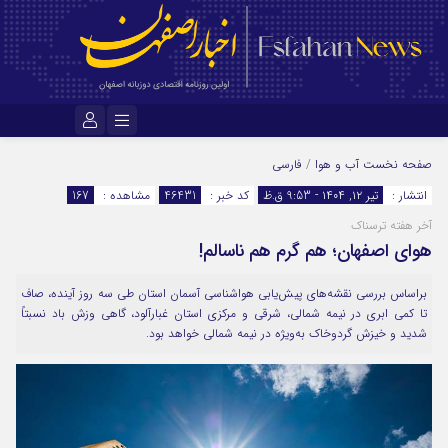
نام کاربری یا نشانی ایمیل
صفحه نخست
آب و هوا
/
فارسی
انتشار :
تیر ۱۲, ۱۴۰۴ - 9:53 ق.ظ
کد خبر :
46431
مشاهده :
167
آخر هفته ترسناک
رمز عبور
هوای اصفهان؛ هم گرم هم ناسالم!
براساس بررسی نقشه‌های پیش‌یابی هواشناسی آسمان استان طی سه روز آینده، صاف
مرا به خاطر بسپار
تا کمی ابری در نیمه شمالی، شرقی و مرکزی استان غبارآلود، گاهی وزش باد نسبتاً
شدید و خیزش گردوخاک به‌ویژه در نیمه شمالی خواهد بود.