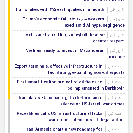
into political success
Iran shakes with 415 earthquakes in a month
5 روز قبل
Trump’s economic failure: 97,000 workers
5 روز قبل
axed amid AI hype, negligence
Mehrzad: Iran sitting volleyball deserve
6 روز قبل
greater respect
Vietnam ready to invest in Mazandaran
6 روز قبل
province
Export terminals, effective infrastructure in
1 هفته قبل
facilitating, expanding non-oil exports
First smartification project of oil fields to
1 هفته قبل
be implemented in Darkhovin
Iran blasts EU human rights rhetoric amid
1 هفته قبل
silence on US-Israeli war crimes
Pezeshkian calls US infrastructure attacks
1 هفته قبل
‘war crimes,’ demands intl legal action
Iran, Armenia chart a new roadmap for
1 هفته قبل