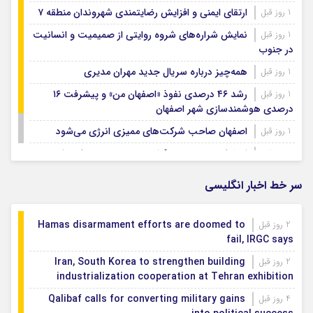
ارتقای ایمنی و افزایش رضایتمندی شهروندان منطقه ۷
1 روز قبل
نمایش شراره‌های شروه روایتی از صمیمیت و انسانیت
1 روز قبل
در جنوب
همه‌چیز درباره سریال جدید مهران مدیری
1 روز قبل
رشد ۴۶ درصدی نفوذ «اصفهان من» و پیشرفت ۱۶
1 روز قبل
درصدی هوشمندسازی شهر اصفهان
اصفهان صاحب شرکت‌های ممیزی انرژی می‌شود
1 روز قبل
اصفهان رتبه نخست کشور در توسعه و حمایت از
1 روز قبل
تشکل‌های اجتماعی
سر خط اخبار انگلیسی
Hamas disarmament efforts are doomed to
2 روز قبل
fail, IRGC says
Iran, South Korea to strengthen building
2 روز قبل
industrialization cooperation at Tehran exhibition
Qalibaf calls for converting military gains
4 روز قبل