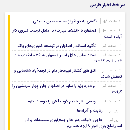
سر خط اخبار فارسی
نگاهی به دو اثر از محمدحسین حمیدی
7 ساعت قبل
اصفهان با «ائتلاف مهارت» به دنبال تربیت نیروی کار
12 ساعت قبل
آینده است
تأکید استاندار اصفهان بر توسعه فناوری‌های پاک
13 ساعت قبل
امدادرسانی هلال احمر اصفهان به ۳۶ حادثه‌دیده در
13 ساعت قبل
۲۴ ساعت گذشته
اتاق‌های کشتار غیرمجاز دام در نجف‌آباد شناسایی و
13 ساعت قبل
تعطیل شدند
برخورد پژو با ساینا در اصفهان جان چهار سرنشین را
13 ساعت قبل
گرفت
ویسی: کار با تیم ذوب آهن را دوست دارم
13 ساعت قبل
رقابت و آبراه‌ها
1 روز قبل
حاجی دلیگانی:در حال جمع‌آوری مستندات برای
1 روز قبل
استیضاح وزیر امور خارجه هستیم