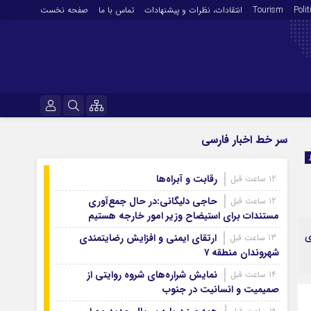
Polit
Tourism
انتقادات‌، نظرات و پیشنهادات
تماس با ما
صفحه نخست
فرهنگ و هنر
نام کاربری یا نشانی ایمیل
سر خط اخبار فارسی
En
آرشیو روزنامه
رقابت و آبراه‌ها
12 ساعت قبل
رمز عبور
آرشیو ۱۴۰۵
حاجی دلیگانی:در حال جمع‌آوری
12 ساعت قبل
آرشیو ۱۴۰۴
مستندات برای استیضاح وزیر امور خارجه هستیم
آرشیو ۱۴۰۳
ی
ارتقای ایمنی و افزایش رضایتمندی
13 ساعت قبل
مرا به خاطر بسپار
شهروندان منطقه ۷
آرشیو ۱۴۰۲
آرشیو ۱۴۰۱
نمایش شراره‌های شروه روایتی از
14 ساعت قبل
صمیمیت و انسانیت در جنوب
آرشیو ۱۴۰۰