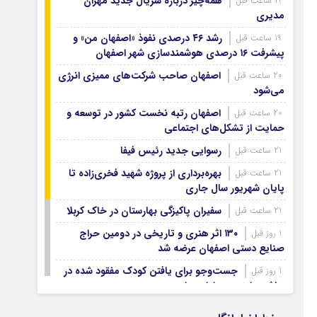
همه‌چیز درباره سریال جدید مهران
19 ساعت قبل
آرشیو ۱۳۹۹
مدیری
آرشیو ۱۳۹۸
رشد ۴۶ درصدی نفوذ «اصفهان من» و
19 ساعت قبل
آرشیو ۱۳۹۷
پیشرفت ۱۶ درصدی هوشمندسازی شهر اصفهان
اصفهان صاحب شرکت‌های ممیزی انرژی
20 ساعت قبل
می‌شود
اصفهان رتبه نخست کشور در توسعه و
20 ساعت قبل
حمایت از تشکل‌های اجتماعی
رسوایی جدید رئیس فیفا
21 ساعت قبل
بهره‌برداری از پروژه شهید فخری‌زاده تا
21 ساعت قبل
پایان شهریور سال جاری
سفیران پاکیزگی بهارستان در خاک کربلا
21 ساعت قبل
۱۳۰ اثر هنری و تاریخی در دومین حراج
1 روز قبل
صنایع دستی اصفهان عرضه شد
جست‌وجو برای یافتن کودک مفقود شده در
1 روز قبل
حاشیه زاینده‌رود ادامه دارد
۷۴ هزار زائر اصفهانی اربعین با اتوبوس
1 روز قبل