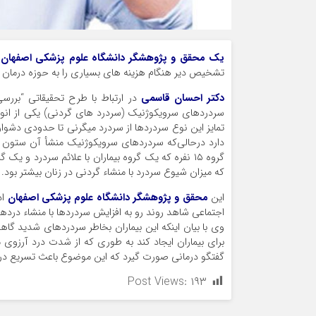
یک محقق و پژوهشگر دانشگاه علوم پزشکی اصفهان
تشخیص دیر هنگام هزینه های بسیاری را به حوزه درمان 
دکتر احسان قاسمی
در ارتباط با طرح تحقیقاتی “بررس
سردردهای سرویکوژنیک (سردرد های گردنی) یکی از انواع 
تمایز این نوع سردردها از سردرد میگرنی تا حدودی دشوا
دارد درحالی‌که سردردهای سرویکوژنیک منشأ آن ستون فق
که میزان شیوع سردرد با منشاء گردنی در زنان بیشتر بود.
این
محقق و پژوهشگر دانشگاه علوم پزشکی اصفهان
اد
اجتماعی شاهد روند رو به افزایش سردردها با منشاء درده
وی با بیان اینکه این بیماران بخاطر سردردهای شدید گا
برای بیماران ایجاد کند به طوری که از شدت درد آرزوی م
گفتگو درمانی صورت گیرد که این موضوع باعث تسریع در ب
Post Views:
۱۹۳