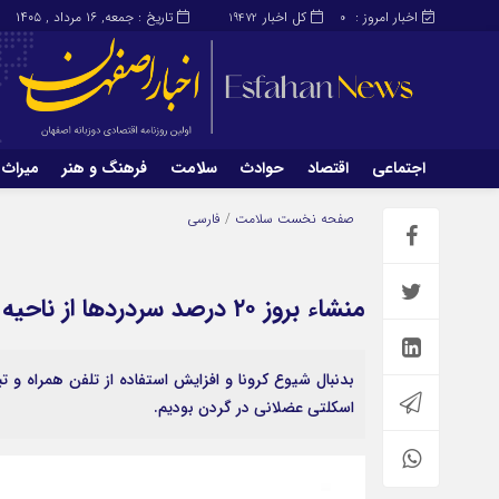
اخبار امروز :
کل اخبار
تاریخ : جمعه, ۱۶ مرداد , ۱۴۰۵
19472
0
اجتماعی
اقتصاد
حوادث
سلامت
فرهنگ و هنر
میراث 
اجتماعی
اقتصاد
صفحه نخست
سلامت
/
فارسی
میراث و گردشگری
محیط زیست
منشاء بروز ۲۰ درصد سردردها از ناحیه گردن است
بدنبال شیوع کرونا و افزایش استفاده از تلفن همراه و 
اسکلتی عضلانی در گردن بودیم.