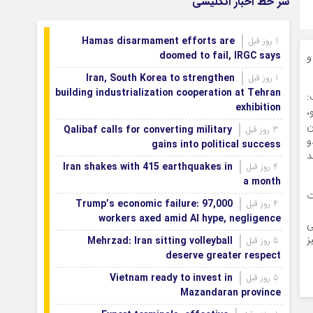
سر خط اخبار انگلیسی
بازگشتند
بودجه باشگاه سپاهان در سال ۱۴۰۵ مشخص
1 روز قبل
Hamas disarmament efforts are
1 روز قبل
شد
doomed to fail, IRGC says
و
Iran, South Korea to strengthen
1 روز قبل
building industrialization cooperation at Tehran
:
exhibition
،
ن
Qalibaf calls for converting military
3 روز قبل
و
gains into political success
۱ زن و ۳ مرد بودند
Iran shakes with 415 earthquakes in
4 روز قبل
a month
ت
Trump’s economic failure: 97,000
4 روز قبل
workers axed amid AI hype, negligence
ی
ز
Mehrzad: Iran sitting volleyball
5 روز قبل
deserve greater respect
Vietnam ready to invest in
5 روز قبل
Mazandaran province