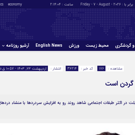
برابر با : Friday - 7 - August - 2026
ساعت :
2:14:05
economy
ics
و گردشگری
محیط زیست
ورزش
English News
آرشیو روزنامه
حوادث
سلامت
مشاهده :
176
کد خبر :
36214
انتشار :
اردیبهشت ۲۳, ۱۴۰۳ - 10:57 ق.ظ
ورزش
glish News
تبلت در اکثر طبقات اجتماعی شاهد روند رو به افزایش سردردها با منشاء دردها