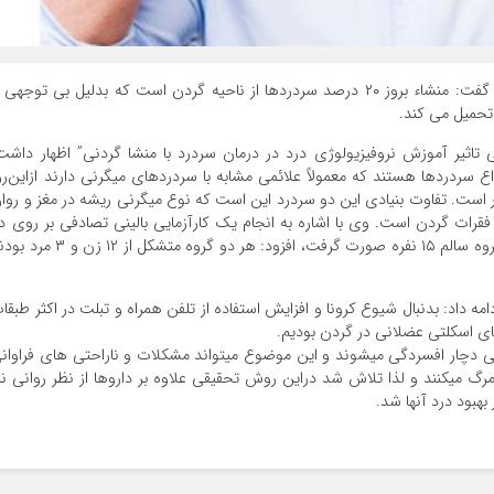
گفت: منشاء بروز ۲۰ درصد سردردها از ناحیه گردن است که بدلیل بی توجهی 
تحمیل می کند.
ی تاثیر آموزش نروفیزیولوژی درد در درمان سردرد با منشا گردنی” اظهار داشت
سردردها هستند که معمولاً علائمی مشابه با سردردهای میگرنی دارند ازاین‌رو
ر است. تفاوت بنیادی این دو سردرد این است که نوع میگرنی ریشه در مغز و روا
رات گردن است. وی با اشاره به انجام یک کارآزمایی بالینی تصادفی بر روی د
گروه ۱۵ نفره که یک گروه بیماران با علائم سردرد و یک گروه سالم ۱۵ نفره صورت گرفت، افزود: هر دو گروه متشکل از ۲
امه داد: بدنبال شیوع کرونا و افزایش استفاده از تلفن همراه و تبلت در اکثر طبقا
ای اسکلتی عضلانی در گردن بودیم.
هی دچار افسردگی میشوند و این موضوع میتواند مشکلات و ناراحتی های فراوان
رگ میکنند و لذا تلاش شد دراین روش تحقیقی علاوه بر داروها از نظر روانی نی
هبود درد آنها شد.