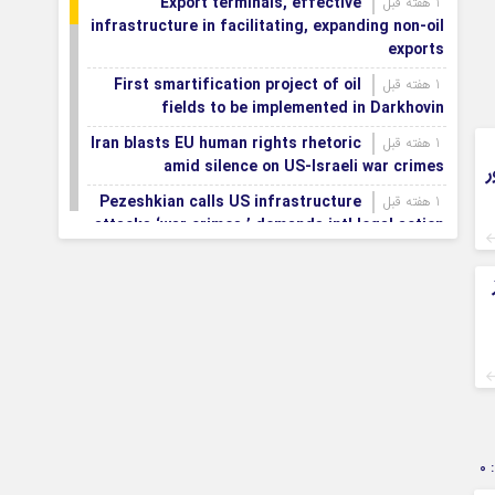
Export terminals, effective
1 هفته قبل
infrastructure in facilitating, expanding non-oil
exports
First smartification project of oil
1 هفته قبل
fields to be implemented in Darkhovin
Iran blasts EU human rights rhetoric
1 هفته قبل
amid silence on US-Israeli war crimes
ر
Pezeshkian calls US infrastructure
1 هفته قبل
attacks ‘war crimes,’ demands intl legal action
Iran, Armenia chart a new roadmap
1 هفته قبل
for
IFRC lauds IRCS achievements, says
1 هفته قبل
committed to turning agreements into action
Women’s and men’s kabaddi teams
1 هفته قبل
learn fate: 2026 Asian games
Iran’s first geothermal power plant
1 هفته قبل
connected to national electricity grid
0