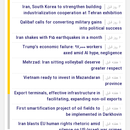
Iran, South Korea to strengthen building
3 روز قبل
industrialization cooperation at Tehran exhibition
Qalibaf calls for converting military gains
5 روز قبل
into political success
Iran shakes with 415 earthquakes in a month
6 روز قبل
Trump’s economic failure: 97,000 workers
6 روز قبل
axed amid AI hype, negligence
Mehrzad: Iran sitting volleyball deserve
1 هفته قبل
greater respect
Vietnam ready to invest in Mazandaran
1 هفته قبل
province
Export terminals, effective infrastructure in
1 هفته قبل
facilitating, expanding non-oil exports
First smartification project of oil fields to
1 هفته قبل
be implemented in Darkhovin
Iran blasts EU human rights rhetoric amid
1 هفته قبل