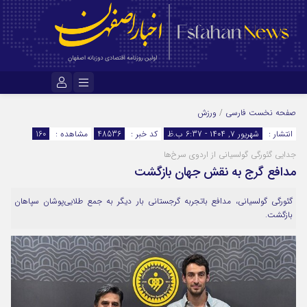
نام کاربری یا نشانی ایمیل
صفحه نخست
فارسی
/
ورزش
انتشار :
شهریور ۷, ۱۴۰۴ - 6:37 ب.ظ
کد خبر :
48536
مشاهده :
160
جدایی گئورگی گولسیانی از اردوی سرخ‌ها
رمز عبور
مدافع گرج به نقش جهان بازگشت
گئورگی گولسیانی، مدافع باتجربه گرجستانی بار دیگر به جمع طلایی‌پوشان سپاهان
بازگشت.
مرا به خاطر بسپار