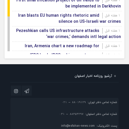
First smartification project of oil fields to
1 هفته قبل
be implemented in Darkhovin
Iran blasts EU human rights rhetoric amid
1 هفته قبل
silence on US-Israeli war crimes
Pezeshkian calls US infrastructure attacks
1 هفته قبل
‘war crimes,’ demands intl legal action
Iran, Armenia chart a new roadmap for
1 هفته قبل
IFRC lauds IRCS achievements, says
1 هفته قبل
committed to turning agreements into action
Women’s and men’s kabaddi teams learn
1 هفته قبل
آرشیو روزنامه اخبار اصفهان
fate: 2026 Asian games
Iran’s first geothermal power plant
1 هفته قبل
connected to national electricity grid
شماره تماس دفتر تهران:
شماره تماس دفتر اصفهان:
پست الکترونیک:
info@esfahan-news.com
