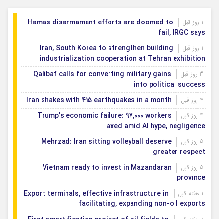
Hamas disarmament efforts are doomed to
1 روز قبل
fail, IRGC says
Iran, South Korea to strengthen building
1 روز قبل
industrialization cooperation at Tehran exhibition
Qalibaf calls for converting military gains
3 روز قبل
into political success
Iran shakes with 415 earthquakes in a month
4 روز قبل
Trump’s economic failure: 97,000 workers
4 روز قبل
axed amid AI hype, negligence
Mehrzad: Iran sitting volleyball deserve
5 روز قبل
greater respect
Vietnam ready to invest in Mazandaran
5 روز قبل
province
Export terminals, effective infrastructure in
1 هفته قبل
facilitating, expanding non-oil exports