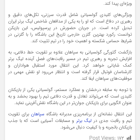
ویژه‌ای پیدا کند.
ویژگی‌های کلیدی گولسیانی شامل قدرت سرزنی، تکل‌های دقیق و
رهبری در دفاع است که او را به یکی از مدافعان شاخص لیگ برتر ایران
تبدیل کرده است. در جریان حضورش در پرسپولیس، این بازیکن
توانست رکورد بهترین گلزن خارجی تاریخ این باشگاه را با گلزنی در
شرایط حساس شکسته و اهمیت خود را در تیم تثبیت کند.
بازگشت گئورگی گولسیانی به سپاهان علاوه بر تقویت خط دفاعی، به
افزایش تجربه و رهبری تیم در مسیر رقابت‌های فصل آینده لیگ برتر
کمک شایانی خواهد کرد. این انتقال مورد استقبال هواداران و
کارشناسان فوتبال قرار گرفته است و انتظار می‌رود او نقش مهمی در
موفقیت‌های سپاهان ایفا کند.
با توجه به سابقه درخشان و عملکرد مستمر، گولسیانی یکی از بازیکنان
کلیدی است که می‌تواند تعادل و قدرت دفاعی تیم را بهبود بخشد و به
عنوان الگویی برای بازیکنان جوان‌تر در این باشگاه نقش‌آفرینی نماید.
این انتقال نشانه‌ای از برنامه‌ریزی مدبرانه باشگاه
سپاهان
برای تقویت
تیم و رقابت جدی در
لیگ برتر
و مسابقات آسیایی است که با جذب
بازیکنان باتجربه و با کیفیت دنبال می‌شود.
Post Views:
۱۷۲