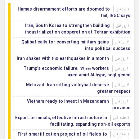
Hamas disarmament efforts are doomed to
1 روز قبل
fail, IRGC says
Iran, South Korea to strengthen building
1 روز قبل
industrialization cooperation at Tehran exhibition
Qalibaf calls for converting military gains
2 روز قبل
into political success
Iran shakes with 415 earthquakes in a month
4 روز قبل
Trump’s economic failure: 97,000 workers
4 روز قبل
axed amid AI hype, negligence
Mehrzad: Iran sitting volleyball deserve
4 روز قبل
greater respect
Vietnam ready to invest in Mazandaran
4 روز قبل
province
Export terminals, effective infrastructure in
1 هفته قبل
facilitating, expanding non-oil exports
First smartification project of oil fields to
1 هفته قبل