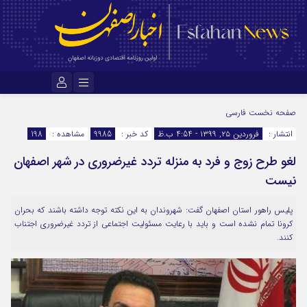
نام کاربری یا نشانی ایمیل
صفحه نخست
فارسی
انتشار :
فروردین ۲۵, ۱۳۹۹ - 4:54 ب.ظ
کد خبر :
9985
مشاهده :
198
لغو طرح زوج و فرد به منزله تردد غیرضروری در شهر اصفهان
رمز عبور
نیست
پلیس راهور استان اصفهان گفت: شهروندان به این نکته توجه داشته باشند که بحران
مرا به خاطر بسپار
کرونا تمام نشده است و باید با رعایت مسئولیت اجتماعی از تردد غیرضروری اجتناب
کنند.