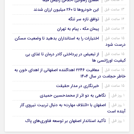
افشای رسوایی اخلاقی رئیس فیفا
این خودروها تا ۲۶۰ میلیون ارزان شدند
13 ساعت قبل
توافق تازه سر تنگه
14 ساعت قبل
پیمان مکه ، پیام به تهران
14 ساعت قبل
اختیارات را به استانداران بدهید تا وضعیت مسکن
15 ساعت قبل
درست شود
از تبعیض در پرداختی کادر درمان تا غذای بی
15 ساعت قبل
کیفیت اورژانسی ها
معافیت ۲۲۴۶ اهداکننده اصفهانی از اهدای خون به
15 ساعت قبل
خاطر حجامت در سال ۱۴۰۴
خبرنگاری در مدار حقیقت
15 ساعت قبل
نگاهی به دو اثر از محمدحسین حمیدی
1 روز قبل
اصفهان با «ائتلاف مهارت» به دنبال تربیت نیروی کار
1 روز قبل
آینده است
تأکید استاندار اصفهان بر توسعه فناوری‌های پاک
1 روز قبل