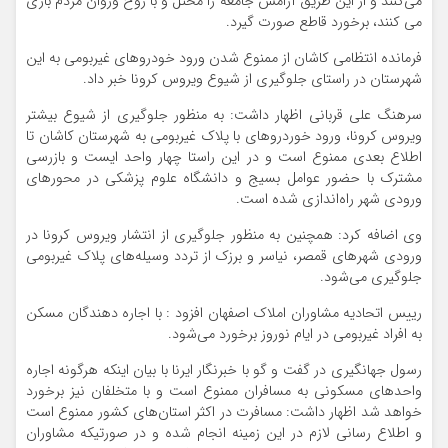
می‌کنند و از این طریق آرامش جامعه را مختل و با روح وروان مردم بازی
می کنند، برخورد قاطع صورت گیرد.
فرمانده انتظامی کاشان از ممنوع شدن ورود خودروهای غیربومی به این
شهرستان در راستای جلوگیری از شیوع ویروس کرونا خبر داد.
سرهنگ علی قربانی اظهار داشت: به منظور جلوگیری از شیوع بیشتر
ویروس کرونا، ورود خوردروهای با پلاک غیربومی به شهرستان کاشان تا
اطلاع بعدی ممنوع است و در این راستا چهار واحد ایست و بازرسی
مشترک با حضور عوامل بسیج و دانشگاه علوم پزشکی در محورهای
ورودی شهر راه‌اندازی شده است.
وی اضافه کرد: همچنین به منظور جلوگیری از انتشار ویروس کرونا در
ورودی شهرهای قمصر، نیاسر و برزک از تردد وسیله‌های پلاک غیربومی
جلوگیری می‌شود.
رییس اتحادیه مشاوران املاک اصفهان افزود : با اجاره دهندگان مسکن
به افراد غیربومی در ایام نوروز برخورد می‌شود.
رسول جهانگیری در گفت و گو با خبرنگار ایرنا با بیان اینکه هرگونه اجاره
واحدهای مسکونی به مسافران ممنوع است و با متخلفان نیز برخورد
خواهد شد اظهار داشت: مسافرت در اکثر استان‌های کشور ممنوع است
و اطلاع رسانی لازم در این زمینه انجام شده و در صورتیکه مشاوران