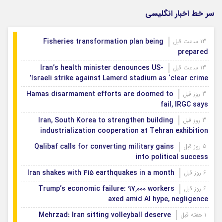
سر خط اخبار انگلیسی
Fisheries transformation plan being
13 ساعت قبل
prepared
Iran’s health minister denounces US-
13 ساعت قبل
Israeli strike against Lamerd stadium as ‘clear crime’
Hamas disarmament efforts are doomed to
3 روز قبل
fail, IRGC says
Iran, South Korea to strengthen building
3 روز قبل
industrialization cooperation at Tehran exhibition
Qalibaf calls for converting military gains
5 روز قبل
into political success
Iran shakes with 415 earthquakes in a month
6 روز قبل
Trump’s economic failure: 97,000 workers
6 روز قبل
axed amid AI hype, negligence
Mehrzad: Iran sitting volleyball deserve
1 هفته قبل