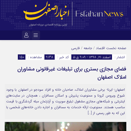
نام کاربری یا نشانی ایمیل
صفحه نخست
اقتصاد
/
جامعه
/
فارسی
انتشار :
اسفند ۲۱, ۱۳۹۸ - 9:09 ق.ظ
کد خبر :
9138
مشاهده :
150
فضای مجازی بستری برای تبلیغات غیرقانونی مشاوران
رمز عبور
املاک اصفهان
اصفهان- ایرنا- برخی مشاوران املاک، صاحبان خانه‌ و افراد سودجو در اصفهان با وجود
مرا به خاطر بسپار
شیوع ویروس کرونا و ممنوعیت پذیرش و اسکان مسافران ، همچنان در سایت‌های
اینترنتی و شبکه‌های مجازی مشغول تبلیغ سوییت و آپارتمان مبله گردشگری با قیمت
مناسب هستند. ممنوعیت ارائه خدمات به مسافران و اجاره دادن خانه‌های شخصی با
این که به طور رسمی از […]