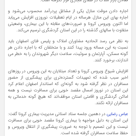
فعالان بازار املاک در فضای مجازی قرار نگرفته است.
اجاره دادن موقت منازل یکی از مشاغل پردرآمد محسوب می‌شود و
اجاره بهای این منازل هرساله در ایام تعطیلات نوروزی افزایش می‌یابد
اما اکنون ویروس کرونا و ضرورت‌های مقابله با این بیماری، وضعیتی
متفاوت با سالهای گذشته را در این استان گردشگری ترسیم می‌کند.
به نظر می رسد اتحادیه مشاوران املاک و پلیس فتای اصفهان باید
نسبت به این مساله ورود پیدا کنند و با متخلفان که با اجاره دادن هر
گونه مسکن، آپارتمان و سوئیت، سلامت دیگر شهروندان را به خطر می
اندازند، برخورد کنند.
افزایش شیوع ویروس کرونا و تعداد مبتلایان به این ویروس در روزهای
اخیر سبب شده که تمهیدات گسترده‌تری برای پیشگیری از حضور
مسافران در نظر گرفته شود به گونه‌ای که استاندار اصفهان اعلام کرد
این استان در نوروز امسال مقصد خوبی برای مسافرت نیست و همه
اماکن گردشگری و اقامتی استان موظف‌اند که هیچ گونه خدماتی به
مسافران ارائه نکنند.
عباس رضایی
در دهمین جلسه ستاد استانی مدیریت بیماری کرونا گفت:
این استان به دلیل مواجهه با بیماری کرونا مقصد خوبی برای مسافرت
نیست و این تصمیم با توجه به ضرورت پیشگیری از انتقال ویروس و
حفظ سلامت مسافران گرفته شده است.