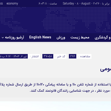
برابر با : Saturday - 8 - August - 2026
ساعت :
6:03:11
economy
ics
و گردشگری
محیط زیست
ورزش
English News
آرشیو روزنامه
حوادث
سلامت
مشاهده :
294
کد خبر :
37058
انتشار :
تیر ۲, ۱۴۰۳ - 6:17 ب.ظ
ورزش
glish News
مومی
مسافران درون ناوگان اتوبوس هاي مسافربري مي­توانند با استفاده از شماره تلفن 110 و يا سامانه پيامکي 110120 از طريق ارسال شما
مورد نظر ، در جهت شناسايي رانندگان قانونمند کمک کنند.