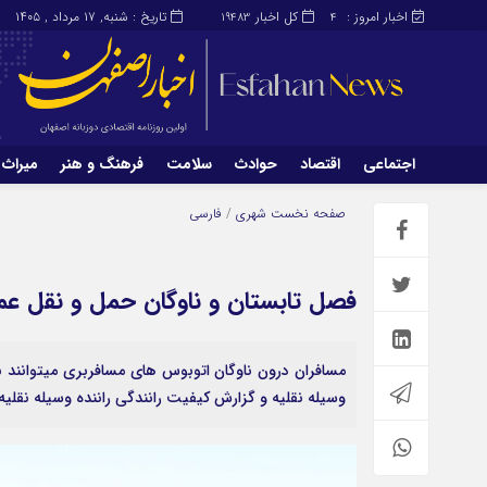
اخبار امروز :
کل اخبار
تاریخ : شنبه, ۱۷ مرداد , ۱۴۰۵
19483
4
اجتماعی
اقتصاد
حوادث
سلامت
فرهنگ و هنر
میراث 
اجتماعی
اقتصاد
صفحه نخست
شهری
/
فارسی
میراث و گردشگری
محیط زیست
فصل تابستان و ناوگان حمل و نقل ع
وسيله نقليه و گزارش کيفيت رانندگي راننده وسيله نقليه 