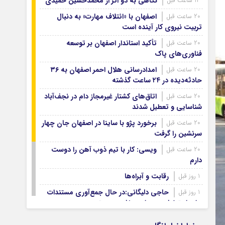
نگاهی به دو اثر از محمدحسین حمیدی
14 ساعت قبل
آرشیو ۱۳۹۹
آرشیو ۱۳۹۸
اصفهان با «ائتلاف مهارت» به دنبال
20 ساعت قبل
تربیت نیروی کار آینده است
آرشیو ۱۳۹۷
تأکید استاندار اصفهان بر توسعه
20 ساعت قبل
فناوری‌های پاک
امدادرسانی هلال احمر اصفهان به ۳۶
20 ساعت قبل
حادثه‌دیده در ۲۴ ساعت گذشته
اتاق‌های کشتار غیرمجاز دام در نجف‌آباد
20 ساعت قبل
شناسایی و تعطیل شدند
برخورد پژو با ساینا در اصفهان جان چهار
20 ساعت قبل
سرنشین را گرفت
ویسی: کار با تیم ذوب آهن را دوست
20 ساعت قبل
دارم
رقابت و آبراه‌ها
1 روز قبل
حاجی دلیگانی:در حال جمع‌آوری مستندات
1 روز قبل
برای استیضاح وزیر امور خارجه هستیم
ارتقای ایمنی و افزایش رضایتمندی
1 روز قبل