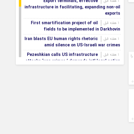
Export terminals, effective
1 هفته قبل
infrastructure in facilitating, expanding non-oil
exports
First smartification project of oil
1 هفته قبل
fields to be implemented in Darkhovin
Iran blasts EU human rights rhetoric
1 هفته قبل
amid silence on US-Israeli war crimes
Pezeshkian calls US infrastructure
1 هفته قبل
را
attacks ‘war crimes,’ demands intl legal action
Iran, Armenia chart a new roadmap
1 هفته قبل
for
IFRC lauds IRCS achievements, says
1 هفته قبل
committed to turning agreements into action
Women’s and men’s kabaddi teams
1 هفته قبل
learn fate: 2026 Asian games
Iran’s first geothermal power plant
1 هفته قبل
connected to national electricity grid