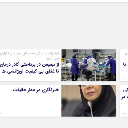
ی
گوشهایمان دیگر وعده های سرخرمنِ تکراری 
نمی شنود
تا
از تبعیض در پرداختی کادر درمان
تا غذای بی کیفیت اورژانسی ها
هانی
خبرنگاری در مدار حقیقت
 در