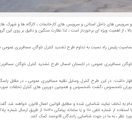
و سرویس های داخل استانی و سرویس های کارخانجات ، کارگاه ها و شهرک ها
لا ، از اهمیت ویژه ای برخوردار است ، لذا نظارت سنگین و دقیق بر روی این گرو
ساسیت پلیس راه نسبت به تداوم طرح تشدید کنترل ناوگان مسافربری عمومی د
ناوگان مسافربری عمومی در تابستان امسال طرح تشدید کنترل ناوگان مسافربر
هار داشت: در این طرح کنترل وسایل نقلیه مسافربری عمومی ، در مقابل پاسگا
 از ماموران نامحسوس ،گشت نامحسوس و همچنین دوربین های کنترل تخلفات صور
اقدام به تخلف نمایند شناسایی شده و مطابق قوانین اعمال قانون خواهند شد گفت
مسافران درون ناوگان اتوبوس های مسافربری می­توانند با استفاده از شماره تلفن ۱۱۰ و یا سامانه پیامکی ۱۱۰۱۲۰ از طریق ارسال شما
ورد نظر ، به ما در جهت شناسایی رانندگان قانونمند کمک کنند.