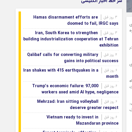
سر خط اخبار انگلیسی
شهروندان منطقه ۷
نمایش شراره‌های شروه روایتی از صمیمیت و
1 روز قبل
Hamas disarmament efforts are
3 روز قبل
انسانیت در جنوب
doomed to fail, IRGC says
ی
ه
Iran, South Korea to strengthen
3 روز قبل
building industrialization cooperation at Tehran
exhibition
ر
Qalibaf calls for converting military
4 روز قبل
gains into political success
ی
Iran shakes with 415 earthquakes in a
6 روز قبل
month
ه
Trump’s economic failure: 97,000
6 روز قبل
ت
workers axed amid AI hype, negligence
Mehrzad: Iran sitting volleyball
6 روز قبل
:
deserve greater respect
ره پلاک
Vietnam ready to invest in
6 روز قبل
Mazandaran province