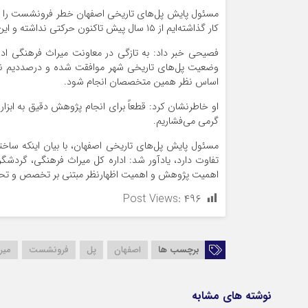
مسئول پایش پل‌های تاریخی اصفهان خطر فرونشست را بس
کار گذاشته‌ایم از ۱۵ سال پیش تاکنون حرکتی نداشته و این به معنی است که فرونشست به پل خواجو آسیبی نزده است.
فصیحی خبر داد: به تازگی در معاونت میراث فرهنگی اد
وضعیت پل‌های تاریخی شهر موافقت شده و درصددیم نظر 
اساس نظر همین متخصصان انجام شود.
او خاطرنشان کرد: قطعاً برای انجام پژوهش دقیق به ابزا
گرمی می‌فشاریم.
مسئول پایش پل‌های تاریخی اصفهان، با بیان اینکه ساخت
تفاوت دارد، یادآور شد: اداره کل میراث فرهنگی، گردش
اهمیت پژوهش و اهمیت اظهارنظر مبتنی بر تخصص و تح
Post Views:
۴۹۶
برچسب ها
اصفهان
پل
فرونشست
میر
نوشته های مشابه