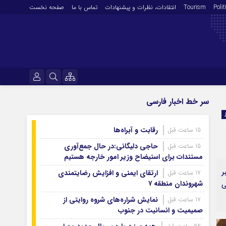
Polit
Tourism
انتقادات‌، نظرات و پیشنهادات
تماس با ما
صفحه نخست
فرهنگ و هنر
نام کاربری یا نشانی ایمیل
سر خط اخبار فارسی
En
آرشیو روزنامه
رقابت و آبراه‌ها
15 ساعت قبل
رمز عبور
آرشیو ۱۴۰۵
حاجی دلیگانی:در حال جمع‌آوری
15 ساعت قبل
آرشیو ۱۴۰۴
مستندات برای استیضاح وزیر امور خارجه هستیم
آرشیو ۱۴۰۳
ر
ارتقای ایمنی و افزایش رضایتمندی
17 ساعت قبل
مرا به خاطر بسپار
شهروندان منطقه ۷
آرشیو ۱۴۰۲
ی
آرشیو ۱۴۰۱
نمایش شراره‌های شروه روایتی از
17 ساعت قبل
صمیمیت و انسانیت در جنوب
آرشیو ۱۴۰۰