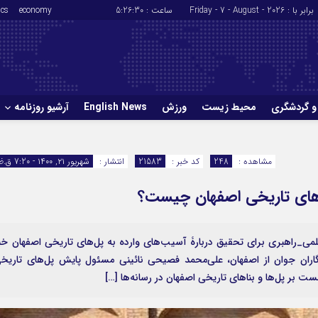
برابر با : Friday - 7 - August - 2026
ساعت :
5:26:31
economy
ics
و گردشگری
محیط زیست
ورزش
English News
آرشیو روزنامه
حوادث
سلامت
مشاهده :
248
کد خبر :
21583
انتشار :
شهریور ۲۱, ۱۴۰۰ - 7:20 ق.ظ
ورزش
glish News
 های تاریخی اصفهان چیست؟
می_راهبری برای تحقیق دربارۀ آسیب‌های وارده به پل‌های تاریخی اصفهان خب
گاران جوان از اصفهان، علی‌محمد فصیحی نائینی مسئول پایش پل‌های تاریخ
بر پل‌ها و بنا‌های تاریخی اصفهان در رسانه‌ها […]