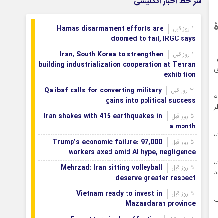
سر خط اخبار انگلیسی
بازگشتند
بودجه باشگاه سپاهان در سال ۱۴۰۵ مشخص
1 روز قبل
Hamas disarmament efforts are
1 روز قبل
شد
doomed to fail, IRGC says
Iran, South Korea to strengthen
1 روز قبل
ن
building industrialization cooperation at Tehran
ی
exhibition
Qalibaf calls for converting military
3 روز قبل
ه
gains into political success
ر
Iran shakes with 415 earthquakes in
5 روز قبل
a month
،
Trump’s economic failure: 97,000
5 روز قبل
workers axed amid AI hype, negligence
،
Mehrzad: Iran sitting volleyball
5 روز قبل
د
deserve greater respect
Vietnam ready to invest in
5 روز قبل
ب
Mazandaran province