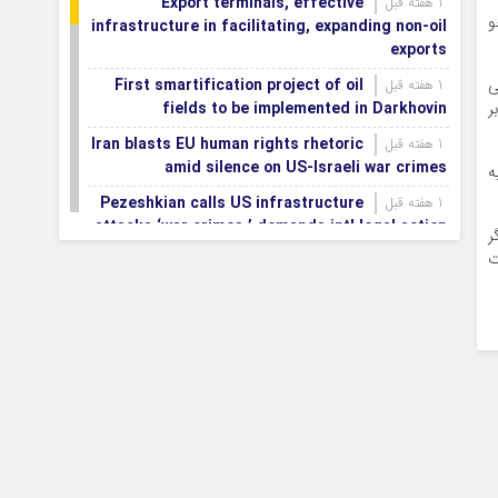
Export terminals, effective
1 هفته قبل
و
infrastructure in facilitating, expanding non-oil
exports
ی
First smartification project of oil
1 هفته قبل
ر
fields to be implemented in Darkhovin
Iran blasts EU human rights rhetoric
1 هفته قبل
amid silence on US-Israeli war crimes
ه
Pezeshkian calls US infrastructure
1 هفته قبل
attacks ‘war crimes,’ demands intl legal action
ر
ت
Iran, Armenia chart a new roadmap
1 هفته قبل
for
IFRC lauds IRCS achievements, says
1 هفته قبل
committed to turning agreements into action
Women’s and men’s kabaddi teams
1 هفته قبل
learn fate: 2026 Asian games
Iran’s first geothermal power plant
1 هفته قبل
connected to national electricity grid