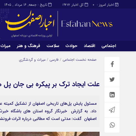
اخبار امروز :
کل اخبار
تاریخ : جمعه, ۱۶ مرداد , ۱۴۰۵
19472
0
اجتماعی
اقتصاد
حوادث
سلامت
فرهنگ و هنر
میراث 
اجتماعی
اقتصاد
صفحه نخست
اجتماعی
/
فارسی
/
میراث و گردشگری
میراث و گردشگری
محیط زیست
علت ایجاد ترک بر پیکره بی جان پل
مسئول پایش پل‌های تاریخی اصفهان از تشکیل کمیته عل
داد. به گزارش خبرنگار گروه استان های باشگاه خبرن
اصفهان گفت: مدتی است که مطالبی درباره اثرات فرونشست 