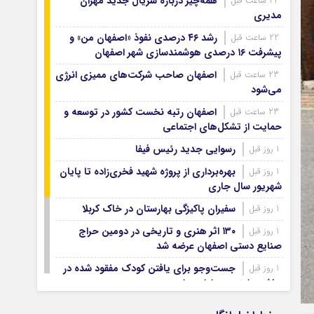
همه‌چیز درباره سریال جدید مهران
22 ساعت قبل
آرشیو ۱۳۹۹
مدیری
آرشیو ۱۳۹۸
رشد ۴۶ درصدی نفوذ «اصفهان من» و
22 ساعت قبل
آرشیو ۱۳۹۷
پیشرفت ۱۶ درصدی هوشمندسازی شهر اصفهان
اصفهان صاحب شرکت‌های ممیزی انرژی
23 ساعت قبل
می‌شود
اصفهان رتبه نخست کشور در توسعه و
23 ساعت قبل
حمایت از تشکل‌های اجتماعی
رسوایی جدید رئیس فیفا
1 روز قبل
بهره‌برداری از پروژه شهید فخری‌زاده تا پایان
1 روز قبل
شهریور سال جاری
سفیران پاکیزگی بهارستان در خاک کربلا
1 روز قبل
۱۳۰ اثر هنری و تاریخی در دومین حراج
1 روز قبل
صنایع دستی اصفهان عرضه شد
جست‌وجو برای یافتن کودک مفقود شده در
1 روز قبل
حاشیه زاینده‌رود ادامه دارد
۷۴ هزار زائر اصفهانی اربعین با اتوبوس
1 روز قبل