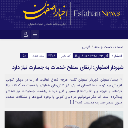
نام کاربری یا نشانی ایمیل
صفحه نخست
جامعه
/
فارسی
انتشار :
آذر ۲۳, ۱۳۹۸ - 8:01 ق.ظ
کد خبر :
7208
مشاهده :
152
شهردار اصفهان: ارتقای سطح خدمات به جسارت نیاز دارد
رمز عبور
۲ ایسنا/اصفهان شهردار اصفهان گفت: هرچه شعاع فعالیت ادارات در دوران کنونی
افزایش پیداکرده، دستگاه‌های نظارتی نیز نقش‌های متفاوتی را نسبت به گذشته ایفا
مرا به خاطر بسپار
کرده‌اند و هرچه این نظارت‌ها از مسیر واقعی خود خارج‌شده، جسارت‌ها نیز کاهش
پیداکرده است اما مگر می‌توانیم در دنیای کنونی با وجود کمبودها و مشکلات متعدد
بدون عنصر جسارت مدیریت کنیم؟ […]