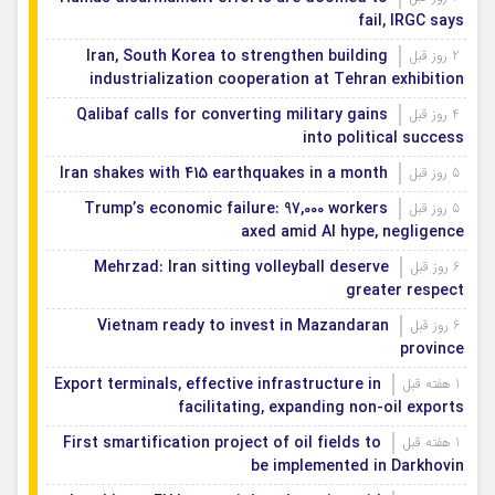
fail, IRGC says
Iran, South Korea to strengthen building
2 روز قبل
industrialization cooperation at Tehran exhibition
Qalibaf calls for converting military gains
4 روز قبل
into political success
Iran shakes with 415 earthquakes in a month
5 روز قبل
Trump’s economic failure: 97,000 workers
5 روز قبل
axed amid AI hype, negligence
Mehrzad: Iran sitting volleyball deserve
6 روز قبل
greater respect
Vietnam ready to invest in Mazandaran
6 روز قبل
province
Export terminals, effective infrastructure in
1 هفته قبل
facilitating, expanding non-oil exports
First smartification project of oil fields to
1 هفته قبل
be implemented in Darkhovin