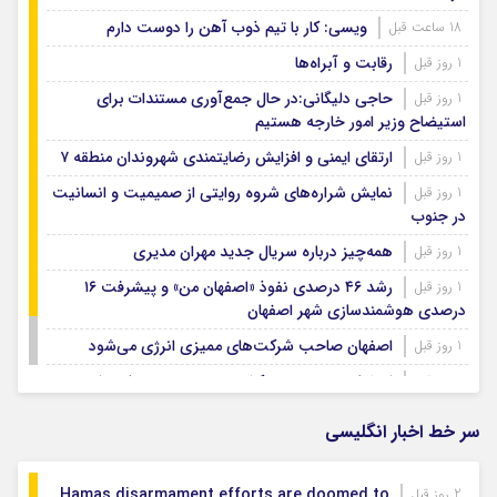
ویسی: کار با تیم ذوب آهن را دوست دارم
18 ساعت قبل
رقابت و آبراه‌ها
1 روز قبل
حاجی دلیگانی:در حال جمع‌آوری مستندات برای
1 روز قبل
استیضاح وزیر امور خارجه هستیم
ارتقای ایمنی و افزایش رضایتمندی شهروندان منطقه ۷
1 روز قبل
نمایش شراره‌های شروه روایتی از صمیمیت و انسانیت
1 روز قبل
در جنوب
همه‌چیز درباره سریال جدید مهران مدیری
1 روز قبل
رشد ۴۶ درصدی نفوذ «اصفهان من» و پیشرفت ۱۶
1 روز قبل
درصدی هوشمندسازی شهر اصفهان
اصفهان صاحب شرکت‌های ممیزی انرژی می‌شود
1 روز قبل
اصفهان رتبه نخست کشور در توسعه و حمایت از
1 روز قبل
تشکل‌های اجتماعی
سر خط اخبار انگلیسی
Hamas disarmament efforts are doomed to
2 روز قبل