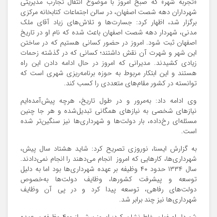
«تجربه شهر» که صبح امروز با موضوع انتقال تجارب مدیریتی
شهرداران دهه شصت اصفهان، در سالن اجتماعات کتابخانه مرکزی
برگزار شد، اظهار کرد: جسارت‌ها و تلاش‌های زیاد آقای ملک
مدنی، شهردار دهه شصت اصفهان باعث شده که نام او در تاریخ
اصفهان ثبت شود. امروز در حضور کسانی هستیم که در ساختن
این شهر و شهرت آن نقش داشتند؛ کسانی که در گذشته زحمات
زیادی کشیدند. مدیرانی که امروز در حال ادامه دادن این راه
هستند و این ابتکار مربوط به حوزه برنامه‌ریزی شهری است که
توانسته در کشور مقام‌های متعددی را کسب کند.
وی ادامه داد: به‌مرور و در طول تاریخ، هرچه پیش‌آمده‌ایم
نیازهای شخصی به نیازهای همگانی تبدیل‌شده و هر جا چنین
مسئله‌ای رخ‌داده، بار دولت‌ها و شهرداری‌ها نیز سنگین‌تر شده
است.
به گزارش ایسنا، نوروزی تصریح کرد: شاید هشتاد سال پیش،
شهرداری‌ها، کارهایی که امروز انجام می‌دهند را انجام نمی‌دادند.
سال ۱۳۳۴ حدود ۴۰ وظیفه بر عهده شهرداری‌ها بود اما به دلیل
توسعه و پیشرفت کشورها، وظایف دولت‌ها به‌خصوص
دولت‌های رفاهی، توسعه پیدا کرد و در پی آن وظایف
شهرداری‌ها نیز چند برابر شد.