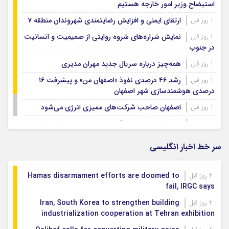
استیضاح وزیر امور خارجه هستیم
ارتقای ایمنی و افزایش رضایتمندی شهروندان منطقه ۷
1 روز قبل
نمایش شراره‌های شروه روایتی از صمیمیت و انسانیت
1 روز قبل
در جنوب
همه‌چیز درباره سریال جدید مهران مدیری
1 روز قبل
رشد ۴۶ درصدی نفوذ «اصفهان من» و پیشرفت ۱۶
1 روز قبل
درصدی هوشمندسازی شهر اصفهان
اصفهان صاحب شرکت‌های ممیزی انرژی می‌شود
1 روز قبل
اصفهان رتبه نخست کشور در توسعه و حمایت از
1 روز قبل
تشکل‌های اجتماعی
سر خط اخبار انگلیسی
Hamas disarmament efforts are doomed to
2 روز قبل
fail, IRGC says
Iran, South Korea to strengthen building
2 روز قبل
industrialization cooperation at Tehran exhibition