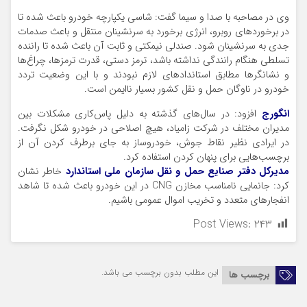
وی در مصاحبه با صدا و سیما گفت: شاسی یکپارچه خودرو باعث شده تا
در برخوردهای روبرو، انرژی برخورد به سرنشینان منتقل و باعث صدمات
جدی به سرنشینان شود. صندلی نیمکتی و ثابت آن باعث شده تا راننده
تسلطی هنگام رانندگی نداشته باشد، ترمز دستی، قدرت ترمزها، چراغ‌ها
و نشانگرها مطابق استاندادهای لازم نبودند و با این وضعیت تردد
خودرو در ناوگان حمل و نقل کشور بسیار ناایمن است.
انگورج
افزود: در سال‌های گذشته به دلیل پاس‌کاری مشکلات بین
مدیران مختلف در شرکت زامیاد، هیچ اصلاحی در خودرو شکل نگرفت.
در ایرادی نظیر نقاط جوش، خودروساز به جای برطرف کردن آن از
برچسب‌هایی برای پنهان کردن استفاده کرد.
مدیرکل دفتر صنایع حمل و نقل سازمان ملی استاندارد
خاطر نشان
کرد: جانمایی نامناسب مخازن CNG در این خودرو باعث شده تا شاهد
انفجارهای متعدد و تخریب اموال عمومی باشیم.
Post Views:
۲۴۳
این مطلب بدون برچسب می باشد.
برچسب ها