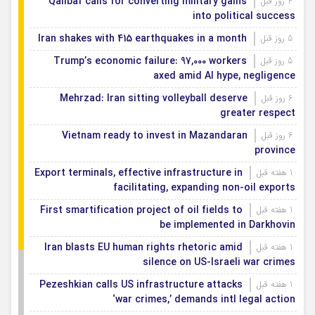
Qalibaf calls for converting military gains
4 روز قبل
into political success
Iran shakes with 415 earthquakes in a month
5 روز قبل
Trump’s economic failure: 97,000 workers
5 روز قبل
axed amid AI hype, negligence
Mehrzad: Iran sitting volleyball deserve
6 روز قبل
greater respect
Vietnam ready to invest in Mazandaran
6 روز قبل
province
Export terminals, effective infrastructure in
1 هفته قبل
facilitating, expanding non-oil exports
First smartification project of oil fields to
1 هفته قبل
be implemented in Darkhovin
Iran blasts EU human rights rhetoric amid
1 هفته قبل
silence on US-Israeli war crimes
Pezeshkian calls US infrastructure attacks
1 هفته قبل
‘war crimes,’ demands intl legal action