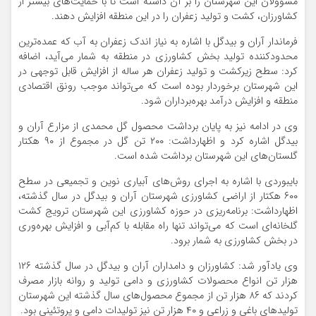
مسوولان این شهرستان را بر آن داشته است تا با حمایت‌های بیشتر از
کشاورزان، کشت و تولید زعفران را در این منطقه افزایش دهند.
فرماندار آران و بیدگل با اشاره به نیاز اندک زعفران به آب که عمده‌ترین
محدودکننده تولید بخش کشاورزی در منطقه به شمار می‌آید، اضافه
کرد: سطح زیرکشت و تولید زعفران هر ساله از افزایش قابل توجهی در
این شهرستان برخوردار بوده است که می‌تواند موجب رونق اقتصادی
منطقه و افزایش درآمد بهره‌برداران شود.
وی در ادامه نیز به پایان برداشت محصول گل محمدی از مزارع آران و
بیدگل اشاره کرد و اظهارداشت: ۲۰۰ تن گل در مجموع از ۹۰ هکتار
گلستان‌های این شهرستان برداشت شده است.
بایبوردی با اشاره به اجرای روش‌های آبیاری نوین و تجمیعی در سطح
۶۰۰ هکتار از اراضی کشاورزی شهرستان آران‌ و بیدگل در سال گذشته،
اظهارداشت: برنامه‌ریزی در حوزه کشاورزی این شهرستان ترویج کشت
گلخانه‌ای است که می‌تواند تنها راه مقابله با کم‌آبی و افزایش بهره‌وری
در بخش کشاورزی به شمار برود.
وی یادآور شد: کشاورزان و دامداران آران و بیدگل در سال گذشته ۱۲۶
هزار تن انواع محصولات کشاورزی و دامی تولید و روانه بازار مصرف
کردند که ۸۶ هزار تن از مجموع محصول‌های سال گذشته این شهرستان
تولیدهای باغی و زراعی و ۴۰ هزار تن نیز تولیدات دامی و پروتئینی بود.