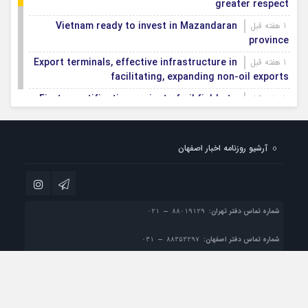
greater respect
Vietnam ready to invest in Mazandaran
1 هفته قبل
province
Export terminals, effective infrastructure in
1 هفته قبل
facilitating, expanding non-oil exports
First smartification project of oil fields to
1 هفته قبل
be implemented in Darkhovin
Iran blasts EU human rights rhetoric amid
1 هفته قبل
آرشیو روزنامه اخبار اصفهان
silence on US-Israeli war crimes
Pezeshkian calls US infrastructure attacks
1 هفته قبل
‘war crimes,’ demands intl legal action
شماره تماس دفتر تهران:
شماره تماس دفتر اصفهان:
پست الکترونیک:
info@esfahan-news.com

تمام حقوق مادی و معنوی این سایت متعلق به موسسه مطبوعاتی نسل فردا می باشد و
استفاده از مطالب با ذکر منبع بلامانع است.