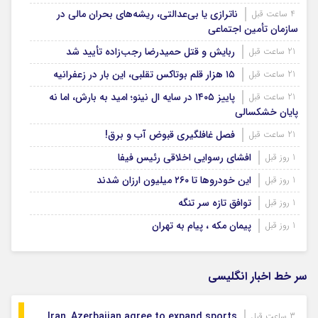
ناترازی یا بی‌عدالتی، ریشه‌های بحران مالی در
4 ساعت قبل
سازمان تأمین اجتماعی
ربایش و قتل حمیدرضا رجب‌زاده تأیید شد
21 ساعت قبل
۱۵ هزار قلم بوتاکس تقلبی، این بار در زعفرانیه
21 ساعت قبل
پاییز ۱۴۰۵ در سایه ال‌ نینو؛ امید به بارش، اما نه
21 ساعت قبل
پایان خشکسالی
فصل غافلگیری قبوض آب و برق!
21 ساعت قبل
افشای رسوایی اخلاقی رئیس فیفا
1 روز قبل
این خودروها تا ۲۶۰ میلیون ارزان شدند
1 روز قبل
توافق تازه سر تنگه
1 روز قبل
پیمان مکه ، پیام به تهران
1 روز قبل
سر خط اخبار انگلیسی
Iran, Azerbaijan agree to expand sports
3 ساعت قبل