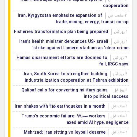
cooperation
Iran, Kyrgyzstan emphasize expansion of
3 ساعت قبل
trade, mining, energy, transit co-op
Fisheries transformation plan being prepared
1 روز قبل
Iran’s health minister denounces US-Israeli
1 روز قبل
strike against Lamerd stadium as ‘clear crime’
Hamas disarmament efforts are doomed to
4 روز قبل
fail, IRGC says
Iran, South Korea to strengthen building
4 روز قبل
industrialization cooperation at Tehran exhibition
Qalibaf calls for converting military gains
6 روز قبل
into political success
Iran shakes with 415 earthquakes in a month
1 هفته قبل
Trump’s economic failure: 97,000 workers
1 هفته قبل
axed amid AI hype, negligence
Mehrzad: Iran sitting volleyball deserve
1 هفته قبل