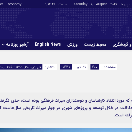
برابر با : Saturday - 8 - August - 2026
ساعت :
9:14:42
economy
ics
و گردشگری
محیط زیست
ورزش
English News
آرشیو روزنامه
حوادث
سلامت
مشاهده :
207
کد خبر :
10237
انتشار :
فروردین ۳۰, ۱۳۹۹ - 1:05 ب.ظ
ورزش
glish News
ه مورد انتقاد کارشناسان و دوستداران میراث فرهنگی بوده است، جدی نگرفت
فاظت در خلال توسعه و پروژهای شهری در جوار میراث تاریخی سال‌هاست ک
گرفته است.