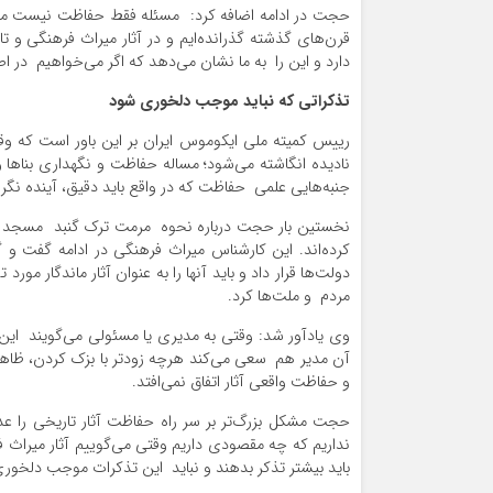
حجت در ادامه اضافه کرد: مسئله فقط حفاظت نیست مسئل
قرن‌های گذشته گذرانده‌ایم و در آثار میراث فرهنگی و
دارد و این را به ما نشان می‌دهد که اگر می‌خواهیم در اص
تذکراتی که نباید موجب دلخوری شود
رییس کمیته ملی ایکوموس ایران بر این باور است که وقت
نادیده انگاشته می‌شود؛ مساله حفاظت و نگهداری بناها
جنبه‌هایی علمی حفاظت که در واقع باید دقیق، آینده نگر 
نخستین بار حجت درباره نحوه مرمت ترک گنبد مسجد شیخ 
کرده‌اند. این کارشناس میراث فرهنگی در ادامه گفت و گو 
دولت‌ها قرار داد و باید آنها را به عنوان آثار ماندگار م
مردم و ملت‌ها کرد.
وی یادآور شد: وقتی به مدیری یا مسئولی می‌گویند این آثار
آن مدیر هم سعی می‌کند هرچه زودتر با بزک کردن، ظاهر 
و حفاظت واقعی آثار اتفاق نمی‌افتد.
حجت مشکل بزرگ‌تر بر سر راه حفاظت آثار تاریخی را عد
نداریم که چه مقصودی داریم وقتی می‌گوییم آثار میراث
باید بیشتر تذکر بدهند و نباید این تذکرات موجب دلخور