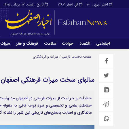
اخبار امروز :
کل اخبار
تاریخ : شنبه, ۱۷ مرداد , ۱۴۰۵
19489
10
اجتماعی
اقتصاد
حوادث
سلامت
فرهنگ و هنر
میراث 
اجتماعی
اقتصاد
صفحه نخست
فارسی
/
میراث و گردشگری
میراث و گردشگری
محیط زیست
سالهای سخت میراث فرهنگی اصفهان
حفاظت و حراست از میراث تاریخی در اصفهان مدتهاست ک
حفاظت علمی و تخصصی و نبود توجه کافی به مقوله ح
ماندگاری و اصالت یادمان‌های تاریخی این شهر را نشانه 