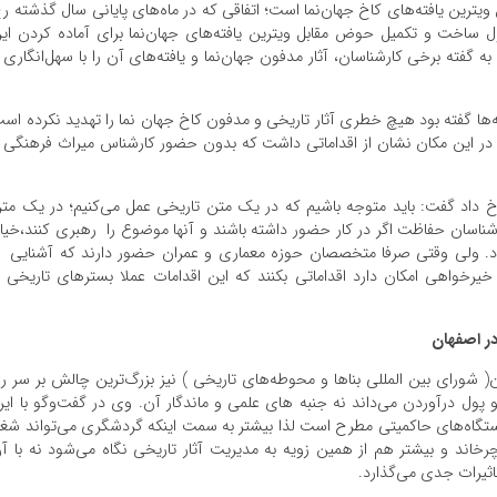
ین یافته‌های کاخ جهان‌نما است؛ اتفاقی که در ماه‌های پایانی سال گذشته ر
ساخت و تکمیل حوض مقابل ویترین یافته‌های جهان‌نما برای آماده کردن ای
ان در نوروز ۹۹ بود. عملیاتی که به گفته برخی کارشناسان، آثار مدفون جهان‌نما و یافته‌های آن را با سهل‌انگاری
نه‌ها گفته بود هیچ خطری آثار تاریخی و مدفون کاخ جهان نما را تهدید نکرده اس
 در این مکان نشان از اقداماتی داشت که بدون حضور کارشناس میراث فرهنگی 
رخ داد گفت: باید متوجه باشیم که در یک متن تاریخی عمل می‌کنیم؛ در یک مت
رشناسان حفاظت اگر در کار حضور داشته باشند و آنها موضوع را رهبری کنند،خیا
 ولی وقتی صرفا متخصصان حوزه معماری و عمران حضور دارند که آشنایی ب
رخواهی امکان دارد اقداماتی بکنند که این اقدامات عملا بسترهای تاریخی ر
ر اصفهان
رای بین المللی بناها و محوطه‌های تاریخی ) نیز بزرگ‌ترین چالش بر سر را
پول درآوردن می‌داند نه جنبه های علمی و ماندگار آن. وی در گفت‌وگو با ایرن
دستگاه‌های حاکمیتی مطرح است لذا بیشتر به سمت اینکه گردشگری می‌تواند شغ
چرخاند و بیشتر هم از همین زویه به مدیریت آثار تاریخی نگاه می‌شود نه با آ
اثیرات جدی می‌گذارد.