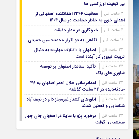
آرشیو ۱۳۹۹
بی کیفیت اورژانسی ها
آرشیو ۱۳۹۸
معافیت ۲۲۴۶ اهداکننده اصفهانی از
3 ساعت قبل
آرشیو ۱۳۹۷
اهدای خون به خاطر حجامت در سال ۱۴۰۴
خبرنگاری در مدار حقیقت
3 ساعت قبل
نگاهی به دو اثر از محمدحسین حمیدی
18 ساعت قبل
اصفهان با «ائتلاف مهارت» به دنبال
23 ساعت قبل
تربیت نیروی کار آینده است
تأکید استاندار اصفهان بر توسعه
23 ساعت قبل
فناوری‌های پاک
امدادرسانی هلال احمر اصفهان به ۳۶
23 ساعت قبل
حادثه‌دیده در ۲۴ ساعت گذشته
اتاق‌های کشتار غیرمجاز دام در نجف‌آباد
23 ساعت قبل
شناسایی و تعطیل شدند
برخورد پژو با ساینا در اصفهان جان چهار
23 ساعت قبل
سرنشین را گرفت
ویسی: کار با تیم ذوب آهن را دوست دارم
1 روز قبل