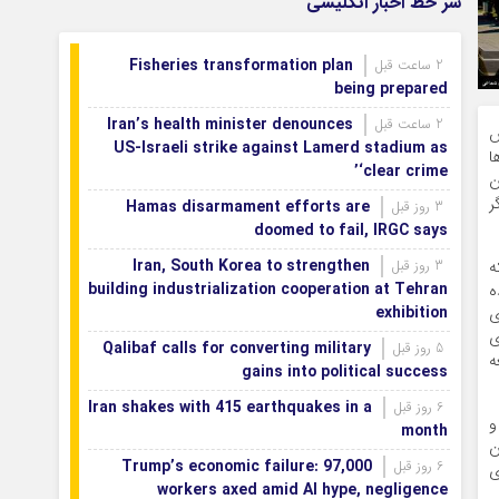
سر خط اخبار انگلیسی
Fisheries transformation plan
2 ساعت قبل
being prepared
Iran’s health minister denounces
2 ساعت قبل
ش
US-Israeli strike against Lamerd stadium as
ا
‘clear crime’
ن
ر
Hamas disarmament efforts are
3 روز قبل
doomed to fail, IRGC says
Iran, South Korea to strengthen
ه
3 روز قبل
building industrialization cooperation at Tehran
ه
exhibition
ی
ی
Qalibaf calls for converting military
5 روز قبل
ه
gains into political success
Iran shakes with 415 earthquakes in a
6 روز قبل
و
month
ن
Trump’s economic failure: 97,000
6 روز قبل
ی
workers axed amid AI hype, negligence