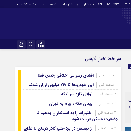
Polit
Tourism
انتقادات‌، نظرات و پیشنهادات
تماس با ما
صفحه نخست
فرهنگ و هنر
نام کاربری یا نشانی ایمیل
سر خط اخبار فارسی
En
آرشیو روزنامه
افشای رسوایی اخلاقی رئیس فیفا
1 ساعت قبل
رمز عبور
آرشیو ۱۴۰۵
این خودروها تا ۲۶۰ میلیون ارزان شدند
1 ساعت قبل
آرشیو ۱۴۰۴
توافق تازه سر تنگه
2 ساعت قبل
آرشیو ۱۴۰۳
ن
مرا به خاطر بسپار
پیمان مکه ، پیام به تهران
2 ساعت قبل
آرشیو ۱۴۰۲
ه
اختیارات را به استانداران بدهید تا
3 ساعت قبل
آرشیو ۱۴۰۱
وضعیت مسکن درست شود
آرشیو ۱۴۰۰
از تبعیض در پرداختی کادر درمان تا غذای
3 ساعت قبل