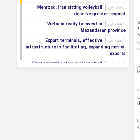
Mehrzad: Iran sitting volleyball
1 هفته قبل
deserve greater respect
ی
Vietnam ready to invest in
1 هفته قبل
ه
Mazandaran province
ه
Export terminals, effective
ی
1 هفته قبل
infrastructure in facilitating, expanding non-oil
ش
exports
First smartification project of oil
1 هفته قبل
ر
fields to be implemented in Darkhovin
ا
Iran blasts EU human rights rhetoric
1 هفته قبل
amid silence on US-Israeli war crimes
ت
ن
Pezeshkian calls US infrastructure
1 هفته قبل
ل
attacks ‘war crimes,’ demands intl legal action
Iran, Armenia chart a new roadmap
1 هفته قبل
for
ا
ه
IFRC lauds IRCS achievements, says
1 هفته قبل
committed to turning agreements into action