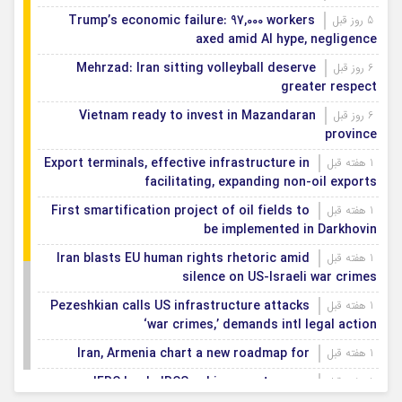
Trump’s economic failure: 97,000 workers
5 روز قبل
axed amid AI hype, negligence
Mehrzad: Iran sitting volleyball deserve
6 روز قبل
greater respect
Vietnam ready to invest in Mazandaran
6 روز قبل
province
Export terminals, effective infrastructure in
1 هفته قبل
facilitating, expanding non-oil exports
First smartification project of oil fields to
1 هفته قبل
be implemented in Darkhovin
Iran blasts EU human rights rhetoric amid
1 هفته قبل
silence on US-Israeli war crimes
Pezeshkian calls US infrastructure attacks
1 هفته قبل
‘war crimes,’ demands intl legal action
Iran, Armenia chart a new roadmap for
1 هفته قبل
IFRC lauds IRCS achievements, says
1 هفته قبل
committed to turning agreements into action