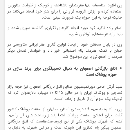
وی افزود: متاسفانه تنها هنرمندان ناشناخته و کوچک از ظرفیت متاورس
استفاده کرده و ارزش افزوده فراوانی را برای هنر خود ایجاد می‌کنند در
حالیکه توجه به این حوزه یک ضرورت عینی است.
اصغر زاده تاکید کرد دوره انجام کارهای تکراری گذشته سپری شده و
باید وارد عرصه‌های نوظهور شویم.
وی در پایان سخنان خود از ایجاد اولین گالری هنر ایرانی متاورسی در
جهان با کمک هنرمند بنام اصفهانی خبر داد و خواستار تعامل دیگر
هنرمندان اصفهانی با این موضوع شد.
اتاق بازرگانی اصفهان به دنبال تسهیلگری برای برند سازی در
حوزه پوشاک است
سید آرش امامی دبیرکمیسیون صنایع اتاق بازرگانی اصفهان نیز حجم بازار
نساجی و پوشاک ایران را در حالی ۱۵ تا ۲۰ میلیارد دلارعنوان کرد که
نزدیک یک سوم آن از طریق واردات است.
وی با اشاره به سهم ۱.۹ درصدی استان اصفهان از صنعت پوشاک کشور
گفت: برای اعتلای صنعت پوشاک ابتدا باید زیرساخت‌های آن را مهیا
کنیم که شهرک پوشاک یکی از این زیرساخت‌هاست که اتاق بازرگانی
اصفهان پیگیر راه اندازی این شهرک است و در این شهرک به دنبال به