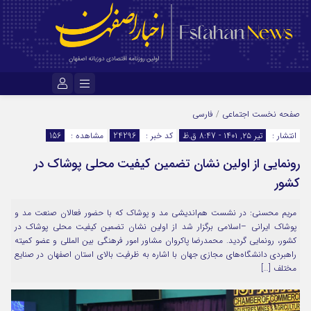
نام کاربری یا نشانی ایمیل
صفحه نخست
اجتماعی
/
فارسی
انتشار :
تیر ۲۵, ۱۴۰۱ - 8:47 ق.ظ
کد خبر :
24296
مشاهده :
156
رونمایی از اولین نشان تضمین کیفیت محلی پوشاک در
رمز عبور
کشور
مریم محسنی: در نشست هم‌اندیشی مد و پوشاک که با حضور فعالان صنعت مد و
مرا به خاطر بسپار
پوشاک ایرانی –اسلامی برگزار شد از اولین نشان تضمین کیفیت محلی پوشاک در
کشور، رونمایی گردید. محمدرضا پاکروان مشاور امور فرهنگی بین المللی و عضو کمیته
راهبردی دانشگاه‌های مجازی جهان با اشاره به ظرفیت بالای استان اصفهان در صنایع
مختلف […]