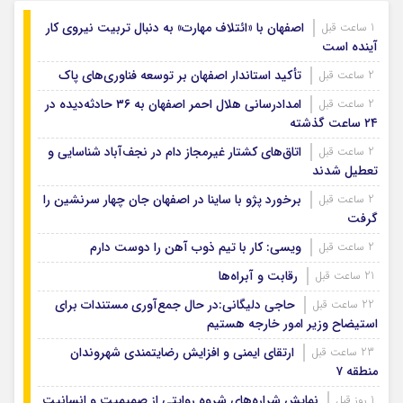
اصفهان با «ائتلاف مهارت» به دنبال تربیت نیروی کار
1 ساعت قبل
آینده است
تأکید استاندار اصفهان بر توسعه فناوری‌های پاک
2 ساعت قبل
امدادرسانی هلال احمر اصفهان به ۳۶ حادثه‌دیده در
2 ساعت قبل
۲۴ ساعت گذشته
اتاق‌های کشتار غیرمجاز دام در نجف‌آباد شناسایی و
2 ساعت قبل
تعطیل شدند
برخورد پژو با ساینا در اصفهان جان چهار سرنشین را
2 ساعت قبل
گرفت
ویسی: کار با تیم ذوب آهن را دوست دارم
2 ساعت قبل
رقابت و آبراه‌ها
21 ساعت قبل
حاجی دلیگانی:در حال جمع‌آوری مستندات برای
22 ساعت قبل
استیضاح وزیر امور خارجه هستیم
ارتقای ایمنی و افزایش رضایتمندی شهروندان
23 ساعت قبل
منطقه ۷
نمایش شراره‌های شروه روایتی از صمیمیت و انسانیت
1 روز قبل