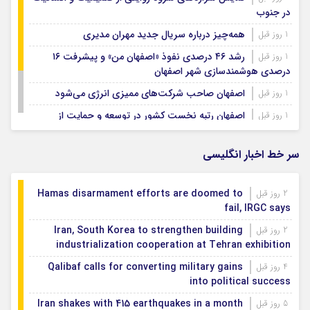
در جنوب
همه‌چیز درباره سریال جدید مهران مدیری
1 روز قبل
رشد ۴۶ درصدی نفوذ «اصفهان من» و پیشرفت ۱۶
1 روز قبل
درصدی هوشمندسازی شهر اصفهان
اصفهان صاحب شرکت‌های ممیزی انرژی می‌شود
1 روز قبل
اصفهان رتبه نخست کشور در توسعه و حمایت از
1 روز قبل
تشکل‌های اجتماعی
رسوایی جدید رئیس فیفا
1 روز قبل
سر خط اخبار انگلیسی
Hamas disarmament efforts are doomed to
2 روز قبل
fail, IRGC says
Iran, South Korea to strengthen building
2 روز قبل
industrialization cooperation at Tehran exhibition
Qalibaf calls for converting military gains
4 روز قبل
into political success
Iran shakes with 415 earthquakes in a month
5 روز قبل