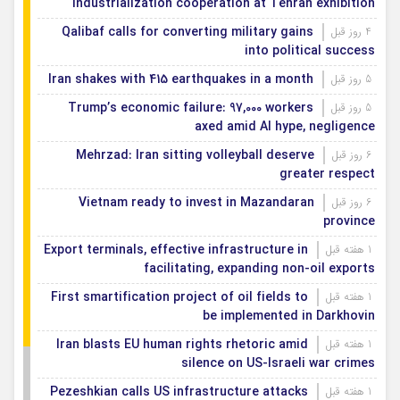
industrialization cooperation at Tehran exhibition
Qalibaf calls for converting military gains
4 روز قبل
into political success
Iran shakes with 415 earthquakes in a month
5 روز قبل
Trump’s economic failure: 97,000 workers
5 روز قبل
axed amid AI hype, negligence
Mehrzad: Iran sitting volleyball deserve
6 روز قبل
greater respect
Vietnam ready to invest in Mazandaran
6 روز قبل
province
Export terminals, effective infrastructure in
1 هفته قبل
facilitating, expanding non-oil exports
First smartification project of oil fields to
1 هفته قبل
be implemented in Darkhovin
Iran blasts EU human rights rhetoric amid
1 هفته قبل
silence on US-Israeli war crimes
Pezeshkian calls US infrastructure attacks
1 هفته قبل