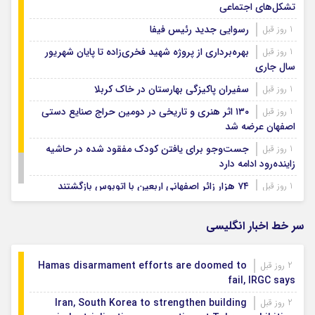
تشکل‌های اجتماعی
رسوایی جدید رئیس فیفا
1 روز قبل
بهره‌برداری از پروژه شهید فخری‌زاده تا پایان شهریور
1 روز قبل
سال جاری
سفیران پاکیزگی بهارستان در خاک کربلا
1 روز قبل
۱۳۰ اثر هنری و تاریخی در دومین حراج صنایع دستی
1 روز قبل
اصفهان عرضه شد
جست‌وجو برای یافتن کودک مفقود شده در حاشیه
1 روز قبل
زاینده‌رود ادامه دارد
۷۴ هزار زائر اصفهانی اربعین با اتوبوس بازگشتند
1 روز قبل
بودجه باشگاه سپاهان در سال ۱۴۰۵ مشخص شد
1 روز قبل
سر خط اخبار انگلیسی
Hamas disarmament efforts are doomed to
2 روز قبل
fail, IRGC says
Iran, South Korea to strengthen building
2 روز قبل