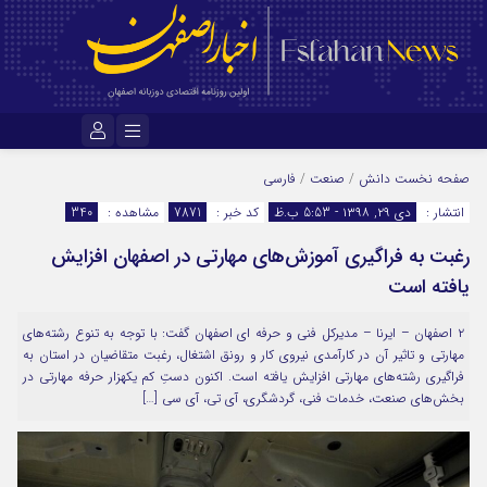
نام کاربری یا نشانی ایمیل
صفحه نخست
دانش
/
صنعت
/
فارسی
انتشار :
دی ۲۹, ۱۳۹۸ - 5:53 ب.ظ
کد خبر :
7871
مشاهده :
340
رغبت به فراگیری آموزش‌های مهارتی در اصفهان افزایش
رمز عبور
یافته است
۲ اصفهان – ایرنا – مدیرکل فنی و حرفه ای اصفهان گفت: با توجه به تنوع رشته‌های
مرا به خاطر بسپار
مهارتی و تاثیر آن در کارآمدی نیروی کار و رونق اشتغال، رغبت متقاضیان در استان به
فراگیری رشته‌های مهارتی افزایش یافته است. اکنون دستِ کم یکهزار حرفه مهارتی در
بخش‌های صنعت، خدمات فنی، گردشگری، آی تی، آی سی […]