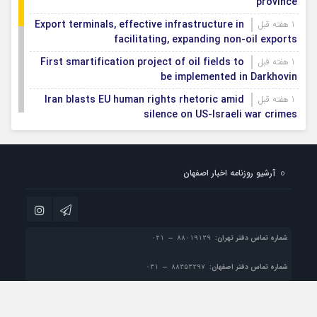
province
Export terminals, effective infrastructure in
1 هفته قبل
facilitating, expanding non-oil exports
First smartification project of oil fields to
1 هفته قبل
be implemented in Darkhovin
Iran blasts EU human rights rhetoric amid
1 هفته قبل
silence on US-Israeli war crimes
Pezeshkian calls US infrastructure attacks
1 هفته قبل
‘war crimes,’ demands intl legal action
آرشیو روزنامه اخبار اصفهان
Iran, Armenia chart a new roadmap for
1 هفته قبل
IFRC lauds IRCS achievements, says
1 هفته قبل
committed to turning agreements into action
شماره تماس دفتر تهران:
شماره تماس دفتر اصفهان:
پست الکترونیک:
info@esfahan-news.com

تمام حقوق مادی و معنوی این سایت متعلق به موسسه مطبوعاتی نسل فردا می باشد و