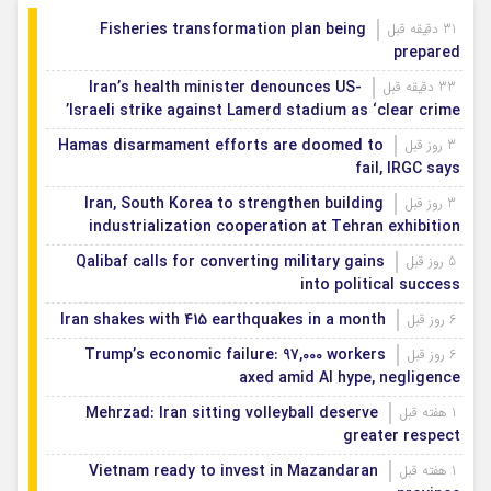
Fisheries transformation plan being
31 دقیقه قبل
prepared
Iran’s health minister denounces US-
33 دقیقه قبل
Israeli strike against Lamerd stadium as ‘clear crime’
Hamas disarmament efforts are doomed to
3 روز قبل
fail, IRGC says
Iran, South Korea to strengthen building
3 روز قبل
industrialization cooperation at Tehran exhibition
Qalibaf calls for converting military gains
5 روز قبل
into political success
Iran shakes with 415 earthquakes in a month
6 روز قبل
Trump’s economic failure: 97,000 workers
6 روز قبل
axed amid AI hype, negligence
Mehrzad: Iran sitting volleyball deserve
1 هفته قبل
greater respect
Vietnam ready to invest in Mazandaran
1 هفته قبل