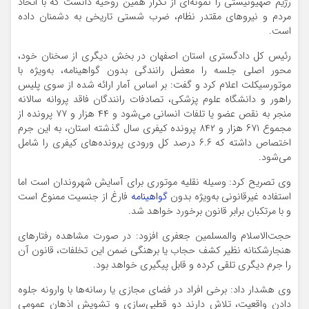
رژیم صهیونیستی را نمونه‌ای از تکرار همین روحیه دانست که با اتحاد
مردم و نیروهای مقتدر نظام، ضرب شستی تاریخی به دشمنان داده
است.
رئیس کل دادگستری استان اصفهان در بخش دیگری از سخنان خود،
محور اصلی جلسه را معضل رانندگی بدون گواهینامه، به‌ویژه با
موتورسیکلت اعلام کرد و گفت: بر اساس آمار ارائه شده از سوی پلیس
راهور و دانشگاه علوم پزشکی، تصادفات رانندگان فاقد پروانه سالانه
منجر به نقص عضو یا تلفات انسانی می‌شود و ۴۴ هزار و ۷۷ پرونده از
مجموع ۶۷۱ هزار و ۸۴۲ پرونده کیفری سال گذشته استان، به این جرم
اختصاص داشته که ۶.۶ درصد کل ورودی پرونده‌های کیفری را شامل
می‌شود.
وی تصریح کرد: وسیله نقلیه موتوری برای آسایش شهروندان است اما
استفاده غیرقانونی به‌ویژه بدون
گواهینامه
فارغ از جنسیت ممنوع است
و با مرتکبان برابر قانون برخورد خواهد شد.
حجت‌الاسلام والمسلمین جعفری افزود: در صورت مشاهده رفتارهای
هنجارشکنانه نظیر کشف حجاب یا برهنگی ضمن این تخلفات، قانون آن
را جرم دیگری تلقی کرده و قابل پیگیری خواهد بود.
وی هشدار داد: برخی افراد در فضای مجازی یا رسانه‌ها با وارونه جلوه
دادن واقعیت، تلاش دارند دو قطبی‌سازی و تشویش اذهان عمومی