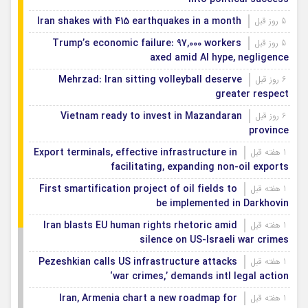
Iran shakes with 415 earthquakes in a month
5 روز قبل
Trump’s economic failure: 97,000 workers
5 روز قبل
axed amid AI hype, negligence
Mehrzad: Iran sitting volleyball deserve
6 روز قبل
greater respect
Vietnam ready to invest in Mazandaran
6 روز قبل
province
Export terminals, effective infrastructure in
1 هفته قبل
facilitating, expanding non-oil exports
First smartification project of oil fields to
1 هفته قبل
be implemented in Darkhovin
Iran blasts EU human rights rhetoric amid
1 هفته قبل
silence on US-Israeli war crimes
Pezeshkian calls US infrastructure attacks
1 هفته قبل
‘war crimes,’ demands intl legal action
Iran, Armenia chart a new roadmap for
1 هفته قبل