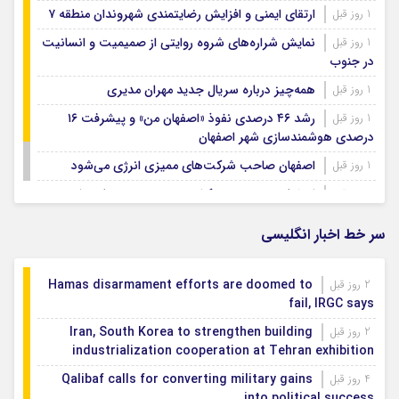
ارتقای ایمنی و افزایش رضایتمندی شهروندان منطقه ۷
1 روز قبل
نمایش شراره‌های شروه روایتی از صمیمیت و انسانیت
1 روز قبل
در جنوب
همه‌چیز درباره سریال جدید مهران مدیری
1 روز قبل
رشد ۴۶ درصدی نفوذ «اصفهان من» و پیشرفت ۱۶
1 روز قبل
درصدی هوشمندسازی شهر اصفهان
اصفهان صاحب شرکت‌های ممیزی انرژی می‌شود
1 روز قبل
اصفهان رتبه نخست کشور در توسعه و حمایت از
1 روز قبل
تشکل‌های اجتماعی
سر خط اخبار انگلیسی
Hamas disarmament efforts are doomed to
2 روز قبل
fail, IRGC says
Iran, South Korea to strengthen building
2 روز قبل
industrialization cooperation at Tehran exhibition
Qalibaf calls for converting military gains
4 روز قبل
into political success