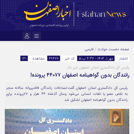
نام کاربری یا نشانی ایمیل
صفحه نخست
حوادث
/
فارسی
انتشار :
مهر ۱, ۱۴۰۴ - 4:36 ب.ظ
کد خبر :
49476
مشاهده :
141
رئیس کل دادگستری استان اصفهان خبر داد :
رمز عبور
رانندگان بدون گواهینامه اصفهان ۴۴۰۷۷ پرونده!
رئیس کل دادگستری استان اصفهان گفت:تصادفات رانندگان فاقدپروانه سالانه منجر
مرا به خاطر بسپار
به نقص عضو یا تلفات انسانی می‌شود وسال گذشته ۴۴ هزار و ۷۷پرونده برای
رانندگان بدون گواهینامه اصفهان تشکیل شد.