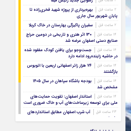
رسوایی جدید رئیس فیفا
2 ساعت قبل
آرشیو ۱۳۹۹
آرشیو ۱۳۹۸
بهره‌برداری از پروژه شهید فخری‌زاده تا
2 ساعت قبل
پایان شهریور سال جاری
آرشیو ۱۳۹۷
سفیران پاکیزگی بهارستان در خاک کربلا
2 ساعت قبل
۱۳۰ اثر هنری و تاریخی در دومین حراج
14 ساعت قبل
صنایع دستی اصفهان عرضه شد
جست‌وجو برای یافتن کودک مفقود شده
14 ساعت قبل
در حاشیه زاینده‌رود ادامه دارد
۷۴ هزار زائر اصفهانی اربعین با اتوبوس
14 ساعت قبل
بازگشتند
بودجه باشگاه سپاهان در سال ۱۴۰۵
14 ساعت قبل
مشخص شد
استاندار اصفهان: تقویت حمایت‌های
14 ساعت قبل
ملی برای توسعه زیرساخت‌های آب و خاک ضروری است
آب شرب اصفهان مطابق استانداردهای
23 ساعت قبل
ملی است
شورای علمی بنیاد نخبگان اصفهان با
1 روز قبل