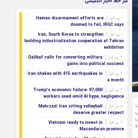
سر خط اخبار انگلیسی
محوریت نقش‌آفرینی نخبگان در توسعه استان برگزار شد
شتاب‌بخشی به احداث شهرک تخصصی
1 روز قبل
Hamas disarmament efforts are
1 روز قبل
پوشاک اصفهان
doomed to fail, IRGC says
Iran, South Korea to strengthen
1 روز قبل
building industrialization cooperation at Tehran
exhibition
Qalibaf calls for converting military
3 روز قبل
gains into political success
Iran shakes with 415 earthquakes in
4 روز قبل
a month
Trump’s economic failure: 97,000
4 روز قبل
workers axed amid AI hype, negligence
ت
Mehrzad: Iran sitting volleyball
5 روز قبل
ی
deserve greater respect
ی
Vietnam ready to invest in
5 روز قبل
و
Mazandaran province