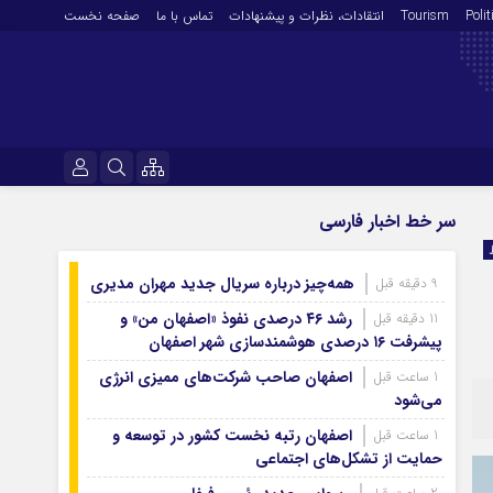
Polit
Tourism
انتقادات‌، نظرات و پیشنهادات
تماس با ما
صفحه نخست
فرهنگ و هنر
نام کاربری یا نشانی ایمیل
سر خط اخبار فارسی
En
آرشیو روزنامه
همه‌چیز درباره سریال جدید مهران مدیری
9 دقیقه قبل
رمز عبور
آرشیو ۱۴۰۵
رشد ۴۶ درصدی نفوذ «اصفهان من» و
11 دقیقه قبل
آرشیو ۱۴۰۴
پیشرفت ۱۶ درصدی هوشمندسازی شهر اصفهان
آرشیو ۱۴۰۳
اصفهان صاحب شرکت‌های ممیزی انرژی
1 ساعت قبل
مرا به خاطر بسپار
می‌شود
آرشیو ۱۴۰۲
آرشیو ۱۴۰۱
اصفهان رتبه نخست کشور در توسعه و
1 ساعت قبل
حمایت از تشکل‌های اجتماعی
آرشیو ۱۴۰۰