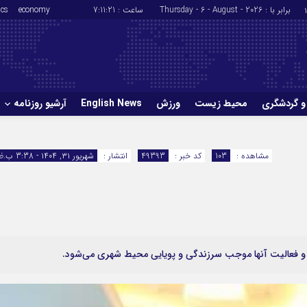
برابر با : Thursday - 6 - August - 2026
ساعت :
7:11:21
economy
ics
و گردشگری
محیط زیست
ورزش
English News
آرشیو روزنامه
حوادث
سلامت
مشاهده :
103
کد خبر :
49393
انتشار :
شهریور ۳۱, ۱۴۰۴ - 3:38 ب.ظ
ورزش
glish News
 و فعالیت آنها موجب سرزندگی و پویایی محیط شهری می‌شود.