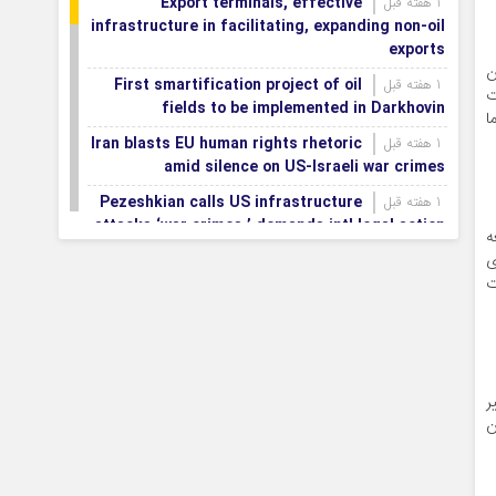
Export terminals, effective
1 هفته قبل
infrastructure in facilitating, expanding non-oil
exports
ن
First smartification project of oil
1 هفته قبل
ت
fields to be implemented in Darkhovin
ا
Iran blasts EU human rights rhetoric
1 هفته قبل
amid silence on US-Israeli war crimes
Pezeshkian calls US infrastructure
1 هفته قبل
attacks ‘war crimes,’ demands intl legal action
ه
ی
Iran, Armenia chart a new roadmap
1 هفته قبل
ت
for
IFRC lauds IRCS achievements, says
1 هفته قبل
committed to turning agreements into action
Women’s and men’s kabaddi teams
1 هفته قبل
ر
learn fate: 2026 Asian games
ن
Iran’s first geothermal power plant
1 هفته قبل
connected to national electricity grid