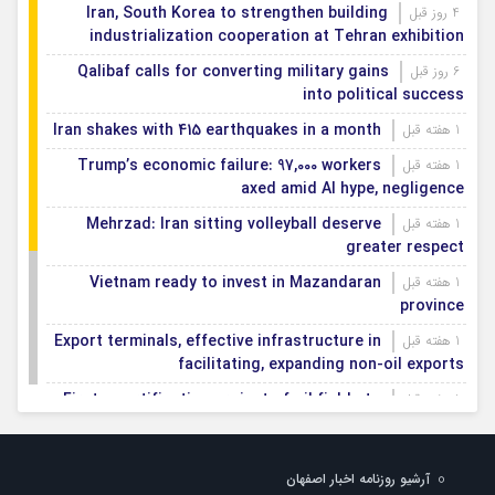
Iran, South Korea to strengthen building
4 روز قبل
industrialization cooperation at Tehran exhibition
Qalibaf calls for converting military gains
6 روز قبل
into political success
Iran shakes with 415 earthquakes in a month
1 هفته قبل
Trump’s economic failure: 97,000 workers
1 هفته قبل
axed amid AI hype, negligence
Mehrzad: Iran sitting volleyball deserve
1 هفته قبل
greater respect
Vietnam ready to invest in Mazandaran
1 هفته قبل
province
Export terminals, effective infrastructure in
1 هفته قبل
facilitating, expanding non-oil exports
First smartification project of oil fields to
1 هفته قبل
be implemented in Darkhovin
Iran blasts EU human rights rhetoric amid
1 هفته قبل
آرشیو روزنامه اخبار اصفهان
silence on US-Israeli war crimes