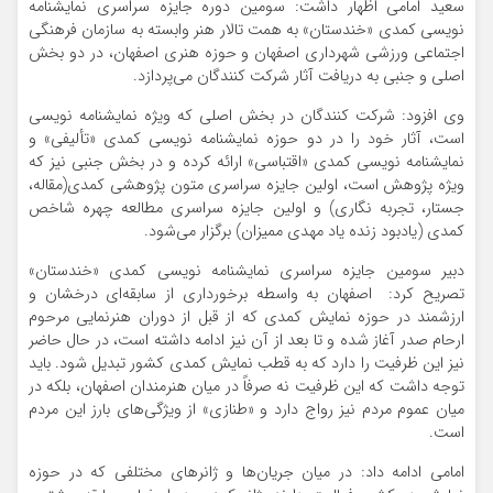
سعید امامی اظهار داشت: سومین دوره جایزه سراسری نمایشنامه
نویسی کمدی «خندستان» به همت تالار هنر وابسته به سازمان فرهنگی
اجتماعی ورزشی شهرداری اصفهان و حوزه هنری اصفهان، در دو بخش
اصلی و جنبی به دریافت آثار شرکت کنندگان می‌پردازد.
وی افزود: شرکت کنندگان در بخش اصلی که ویژه نمایشنامه نویسی
است، آثار خود را در دو حوزه نمایشنامه نویسی کمدی «تألیفی» و
نمایشنامه نویسی کمدی «اقتباسی» ارائه کرده و در بخش جنبی نیز که
ویژه پژوهش است، اولین جایزه سراسری متون پژوهشی کمدی(مقاله،
جستار، تجربه نگاری) و اولین جایزه سراسری مطالعه چهره شاخص
کمدی (یادبود زنده یاد مهدی ممیزان) برگزار می‌شود.
دبیر سومین جایزه سراسری نمایشنامه نویسی کمدی «خندستان»
تصریح کرد: اصفهان به واسطه برخورداری از سابقه‌ای درخشان و
ارزشمند در حوزه نمایش کمدی که از قبل از دوران هنرنمایی مرحوم
ارحام صدر آغاز شده و تا بعد از آن نیز ادامه داشته است، در حال حاضر
نیز این ظرفیت را دارد که به قطب نمایش کمدی کشور تبدیل شود. باید
توجه داشت که این ظرفیت نه صرفاً در میان هنرمندان اصفهان، بلکه در
میان عموم مردم نیز رواج دارد و «طنازی» از ویژگی‌های بارز این مردم
است.
امامی ادامه داد: در میان جریان‌ها و ژانرهای مختلفی که در حوزه