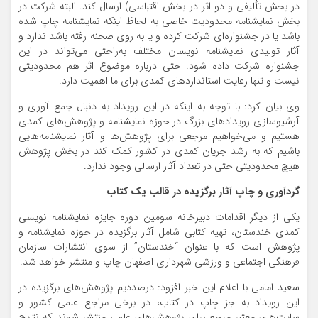
در بخش تألیفی و دو اثر در بخش اقتباسی) ارسال کند. البته شرکت در
بخش نمایشنامه محدودیت خاصی به لحاظ اینکه نمایشنامه چاپ شده
باشد یا در جشنواره‌ای شرکت کرده و یا به روی صحنه رفته باشد ندارد و
آثار تولیدی نمایشنامه نویسان مختلف به‌راحتی می‌تواند در این
جشنواره شرکت داده شود. حتی درباره موضوع اثر هم محدودیتی
نیست و تنها رعایت استانداردهای کمدی برای ما اهمیت دارد.
وی بیان کرد: با توجه به اینکه در این رویداد به دنبال جمع آوری و
آرشیوسازی رویدادهای بزرگ در حوزه نمایشنامه و پژوهش‌های کمدی
هستیم و می‌خواهیم مرجعی برای پژوهش‌ها و آثار نمایشنامه‌هایی
باشیم که به رشد جریان کمدی در کشور کمک ‌کند در بخش پژوهش
هیچ محدودیتی حتی در تعداد آثار ارسالی وجود ندارد.
گردآوری و چاپ آثار برگزیده در قالب یک کتاب
یکی از دیگر اقدامات دبیرخانه سومین دوره جایزه نمایشنامه نویسی
کمدی خندستان، تهیه کتابی شامل آثار برگزیده در حوزه نمایشنامه و
پژوهش است که با عنوان “خندستان” از سوی انتشارات سازمان
فرهنگی اجتماعی و ورزشی شهرداری اصفهان چاپ و منتشر خواهد شد.
سعید امامی با اعلام این خبر افزود: درصددیم پژوهش‌های برگزیده در
این رویداد به جز چاپ در کتاب، در برخی مراجع علمی کشور و
سایت‌های معتبر مرجع برای پژوهش‌های علمی منتشر شوند که نتایج