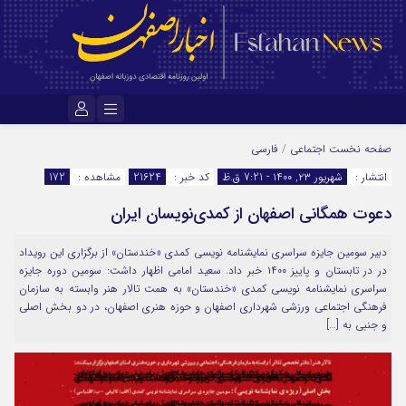
نام کاربری یا نشانی ایمیل
صفحه نخست
اجتماعی
/
فارسی
انتشار :
شهریور ۲۳, ۱۴۰۰ - 7:21 ق.ظ
کد خبر :
21624
مشاهده :
172
دعوت همگانی اصفهان از کمدی‌نویسان ایران
رمز عبور
دبیر سومین جایزه سراسری نمایشنامه نویسی کمدی «خندستان» از برگزاری این رویداد
در در تابستان و پاییز ۱۴۰۰ خبر داد. سعید امامی اظهار داشت: سومین دوره جایزه
مرا به خاطر بسپار
سراسری نمایشنامه نویسی کمدی «خندستان» به همت تالار هنر وابسته به سازمان
فرهنگی اجتماعی ورزشی شهرداری اصفهان و حوزه هنری اصفهان، در دو بخش اصلی
و جنبی به […]