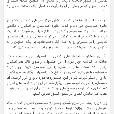
نمایش در کشور فعالیت دارند، ژانر کمدی در اصفهان سابقه بیشتری
دارد، تا جایی که می‌توان از این ظرفیت به عنوان یک صنعت خلاق یاد
کرد.
وی در ادامه، از استقبال رضایت بخش مرکز هنرهای نمایشی کشور از
جایزه خندستان خبر داد و گفت: جایزه خندستان در اصفهان با نگاهی
حرفه‌ای به نمایشنامه نویسی کمدی در سطح سراسری شروع به فعالیت
کرده و با تاکید بر اهمیت نوشتن، می‌تواند بخشی از جریان هنرهای
نمایشی را در مسیری رو به اعتلا قرار دهد، علاوه بر اینکه اصفهان را به
مرکز تولید هنر نمایشنامه نویسی و همچنین اجرای کمدی تبدیل کند.
برگزاری جشنواره نمایش‌های کمدی در اصفهان بی سابقه نیست،
چنانکه در گذشته چهار دوره از این جشنواره از سوی تالار هنر اصفهان
برگزار شده است. امامی با اشاره به این موضوع افزود: چهار دوره
جشنواره نمایش‌های کمدی در سطح شهر اصفهان برگزار شده و اگرچه
آثاری از دیگر شهرها نیز در این جشنواره‌ها مورد داوری قرار گرفتند، اما
جشنواره به صورت غیرسراسری برگزار شد. در این دوره قصد ما بر احیا و
تثبیت این جشنواره در سطح ملی بود تا به دنبال آن اصفهان را به عنوان
قطب هنر نمایش کمدی در سطح کشور معرفی کنیم.
وی درباره روند سراسری شدن جشنواره خندستان تصریح کرد: با مرکز
هنرهای نمایشی وزارت ارشاد مکاتبه کردیم و با توجه به سوابقی که
اصفهان از اجرای نمایش‌های کمدی داشت، نهایتاً مجوز اجرای این