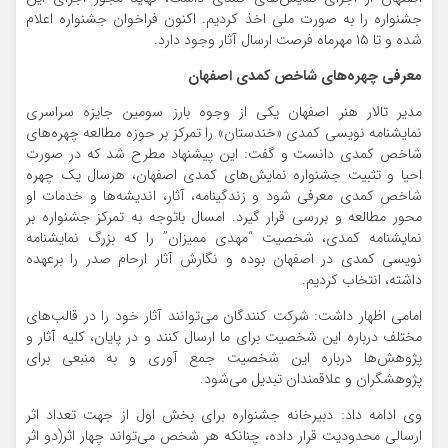
جشنواره را به صورت ملی اخذ کردیم. اکنون فراخوان جشنواره اعلام
شده و تا ۱۵ مهرماه فرصت ارسال آثار وجود دارد.
معرفی چهره‌های شاخص کمدی اصفهان
مدیر تالار هنر اصفهان یکی از وجوه بارز سومین جایزه سراسری
نمایشنامه نویسی کمدی «خندستان» را تمرکز بر حوزه مطالعه چهره‌های
شاخص کمدی دانست و گفت: این پیشنهاد مطرح شد که در صورت
احیا و تثبیت جشنواره نمایش‌های کمدی اصفهان، هرسال یک چهره
شاخص کمدی معرفی شود و زندگینامه، آثار، اندیشه‌ها و خدمات او
محور مطالعه و بررسی قرار گیرد. امسال باتوجه به تمرکز جشنواره بر
نمایشنامه کمدی، شخصیت “مهدی ممیزان” را که بزرگ نمایشنامه
نویسی کمدی در اصفهان بوده و نگارش آثار ارحام صدر را برعهده
داشته، انتخاب کردیم.
امامی اظهار داشت: شرکت کنندگان می‌توانند آثار خود را در قالب‌های
مختلف درباره این شخصیت برای ما ارسال کنند و در پایان، کلیه آثار و
پژوهش‌ها درباره این شخصیت جمع آوری و به منبعی برای
پژوهشگران و علاقمندان تبدیل می‌شود.
وی ادامه داد: دبیرخانه جشنواره برای بخش اول از جهت تعداد اثر
ارسالی محدودیت قرار داده، چنانکه هر شخص می‌تواند چهار اثر(دو اثر