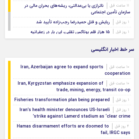
ناترازی یا بی‌عدالتی، ریشه‌های بحران مالی در
11 ساعت قبل
سازمان تأمین اجتماعی
ربایش و قتل حمیدرضا رجب‌زاده تأیید شد
1 روز قبل
۱۵ هزار قلم بوتاکس تقلبی، این بار در زعفرانیه
1 روز قبل
پاییز ۱۴۰۵ در سایه ال‌ نینو؛ امید به بارش، اما نه پایان
1 روز قبل
خشکسالی
سر خط اخبار انگلیسی
Iran, Azerbaijan agree to expand sports
10 ساعت قبل
cooperation
Iran, Kyrgyzstan emphasize expansion of
10 ساعت قبل
trade, mining, energy, transit co-op
Fisheries transformation plan being prepared
1 روز قبل
Iran’s health minister denounces US-Israeli
1 روز قبل
strike against Lamerd stadium as ‘clear crime’
Hamas disarmament efforts are doomed to
4 روز قبل
fail, IRGC says