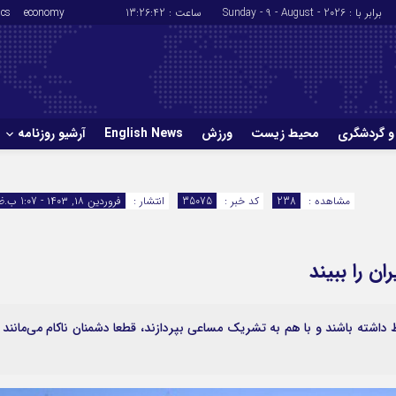
برابر با : Sunday - 9 - August - 2026
ساعت :
13:26:43
economy
ics
و گردشگری
محیط زیست
ورزش
English News
آرشیو روزنامه
حوادث
سلامت
مشاهده :
238
کد خبر :
35075
انتشار :
فروردین ۱۸, ۱۴۰۳ - 1:07 ب.ظ
ورزش
glish News
ن را ببیند
 داشته باشند و با هم به تشریک مساعی بپردازند، قطعا دشمنان ناکام می‌مانند 