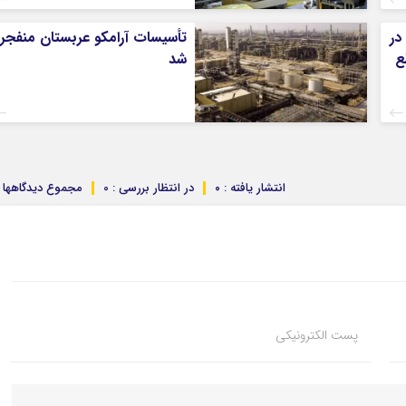
در
تأسیسات آرامکو عربستان منفجر
قطع
شد
انتشار یافته : ۰
در انتظار بررسی : 0
مجموع دیدگاهها : 
پست الکترونیکی