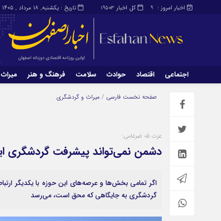
اخبار امروز :
کل اخبار
تاریخ : یکشنبه, ۱۸ مرداد , ۱۴۰۵
19503
9
اجتماعی
اقتصاد
حوادث
سلامت
فرهنگ و هنر
میراث 
اجتماعی
اقتصاد
صفحه نخست
فارسی
/
میراث و گردشگری
میراث و گردشگری
محیط زیست
عزت لله ضرغامی:
دشمن نمی‌تواند پیشرفت گردشگری ایرا
اگر تمامی بخش‌ها و عرصه‌های این حوزه با یکدیگر ارتباط
گردشگری به جایگاهی که محق است، می‌رسد