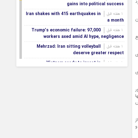
د
gains into political success
Iran shakes with 415 earthquakes in
1 هفته قبل
ن
a month
Trump’s economic failure: 97,000
1 هفته قبل
workers axed amid AI hype, negligence
ع
Mehrzad: Iran sitting volleyball
1 هفته قبل
deserve greater respect
ی
Vietnam ready to invest in
1 هفته قبل
Mazandaran province
ی
Export terminals, effective
1 هفته قبل
infrastructure in facilitating, expanding non-oil
ر
exports
ا
First smartification project of oil
1 هفته قبل
ایش
fields to be implemented in Darkhovin
Iran blasts EU human rights rhetoric
1 هفته قبل
ز
amid silence on US-Israeli war crimes
و
Pezeshkian calls US infrastructure
1 هفته قبل