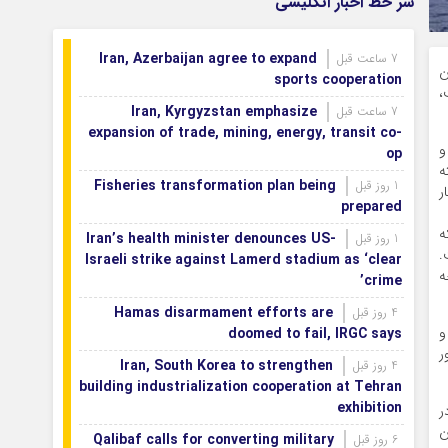
سر خط اخبار انگلیسی
Iran, Azerbaijan agree to expand
7 ساعت قبل
ن
sports cooperation
،
Iran, Kyrgyzstan emphasize
7 ساعت قبل
expansion of trade, mining, energy, transit co-
و
op
ه
Fisheries transformation plan being
1 روز قبل
ر
prepared
ه
Iran’s health minister denounces US-
1 روز قبل
.
Israeli strike against Lamerd stadium as ‘clear
ه
crime’
Hamas disarmament efforts are
4 روز قبل
و
doomed to fail, IRGC says
ر
Iran, South Korea to strengthen
4 روز قبل
building industrialization cooperation at Tehran
exhibition
ر
ن
Qalibaf calls for converting military
6 روز قبل