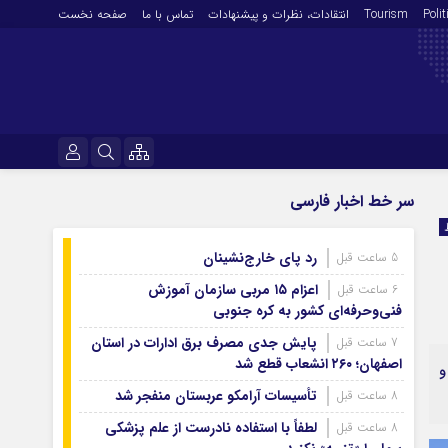
Polit
Tourism
انتقادات‌، نظرات و پیشنهادات
تماس با ما
صفحه نخست
فرهنگ و هنر
نام کاربری یا نشانی ایمیل
سر خط اخبار فارسی
En
آرشیو روزنامه
رد پای خارج‌نشینان
5 ساعت قبل
رمز عبور
آرشیو ۱۴۰۵
اعزام ۱۵ مربی سازمان آموزش
6 ساعت قبل
آرشیو ۱۴۰۴
فنی‌وحرفه‌ای کشور به کره جنوبی
آرشیو ۱۴۰۳
پایش جدی مصرف برق ادارات در استان
7 ساعت قبل
مرا به خاطر بسپار
اصفهان؛ ۲۶۰ انشعاب قطع شد
آرشیو ۱۴۰۲
و
آرشیو ۱۴۰۱
تأسیسات آرامکو عربستان منفجر شد
8 ساعت قبل
آرشیو ۱۴۰۰
لطفاً با استفاده نادرست از علم پزشکی
8 ساعت قبل