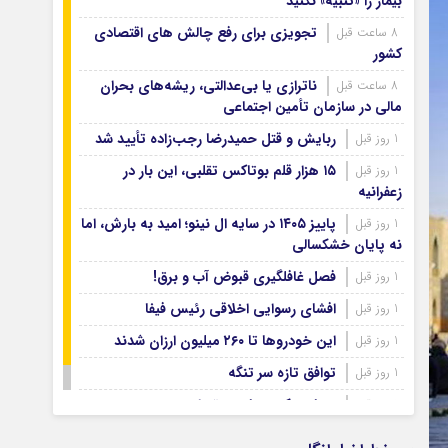
بیمار را «تنبیه» نکنید
آرشیو ۱۳۹۹
آرشیو ۱۳۹۸
تجویزی برای رفع چالش های اقتصادی
8 ساعت قبل
کشور
آرشیو ۱۳۹۷
ناترازی یا بی‌عدالتی، ریشه‌های بحران
8 ساعت قبل
مالی در سازمان تأمین اجتماعی
ربایش و قتل حمیدرضا رجب‌زاده تأیید شد
1 روز قبل
۱۵ هزار قلم بوتاکس تقلبی، این بار در
1 روز قبل
زعفرانیه
پاییز ۱۴۰۵ در سایه ال‌ نینو؛ امید به بارش، اما
1 روز قبل
نه پایان خشکسالی
فصل غافلگیری قبوض آب و برق!
1 روز قبل
افشای رسوایی اخلاقی رئیس فیفا
1 روز قبل
این خودروها تا ۲۶۰ میلیون ارزان شدند
1 روز قبل
توافق تازه سر تنگه
1 روز قبل
پیمان مکه ، پیام به تهران
1 روز قبل