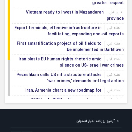
greater respect
Vietnam ready to invest in Mazandaran
6 روز قبل
province
Export terminals, effective infrastructure in
1 هفته قبل
facilitating, expanding non-oil exports
First smartification project of oil fields to
1 هفته قبل
be implemented in Darkhovin
Iran blasts EU human rights rhetoric amid
1 هفته قبل
silence on US-Israeli war crimes
Pezeshkian calls US infrastructure attacks
1 هفته قبل
‘war crimes,’ demands intl legal action
Iran, Armenia chart a new roadmap for
1 هفته قبل
IFRC lauds IRCS achievements, says
1 هفته قبل
committed to turning agreements into action
Women’s and men’s kabaddi teams learn
1 هفته قبل
آرشیو روزنامه اخبار اصفهان
fate: 2026 Asian games
Iran’s first geothermal power plant
1 هفته قبل