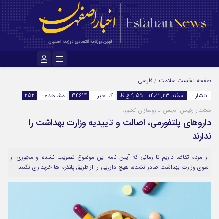
نام کاربری یا نشانی ایمیل
صفحه نخست
سلامت
/
فارسی
انتشار :
اسفند ۲۳, ۱۴۰۲ - 9:55 ق.ظ
کد خبر :
34614
مشاهده :
252
هشدار رئیس انجمن داروسازان کشور:
رمز عبور
داروهای پلتفورمی، اصالت و تاییدیه وزارت بهداشت را
ندارند
مرا به خاطر بسپار
از مردم تقاضا داریم تا زمانی که آیین نامه این موضوع تصویب نشده و مجوزی از
سوی وزارت بهداشت صادر نشده، هیچ دارویی را از طریق پلتفرم ها خریداری نکنند