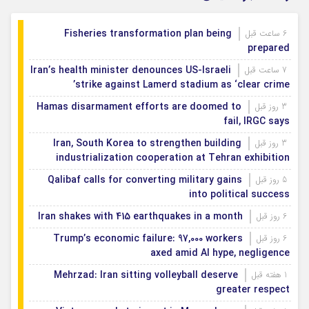
Fisheries transformation plan being
6 ساعت قبل
prepared
Iran’s health minister denounces US-Israeli
7 ساعت قبل
strike against Lamerd stadium as ‘clear crime’
Hamas disarmament efforts are doomed to
3 روز قبل
fail, IRGC says
Iran, South Korea to strengthen building
3 روز قبل
industrialization cooperation at Tehran exhibition
Qalibaf calls for converting military gains
5 روز قبل
into political success
Iran shakes with 415 earthquakes in a month
6 روز قبل
Trump’s economic failure: 97,000 workers
6 روز قبل
axed amid AI hype, negligence
Mehrzad: Iran sitting volleyball deserve
1 هفته قبل
greater respect