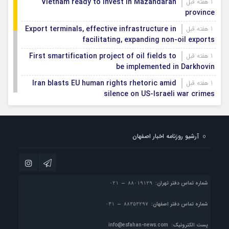
Vietnam ready to invest in Mazandaran
1 هفته قبل
province
Export terminals, effective infrastructure in
1 هفته قبل
facilitating, expanding non-oil exports
First smartification project of oil fields to
1 هفته قبل
be implemented in Darkhovin
Iran blasts EU human rights rhetoric amid
1 هفته قبل
silence on US-Israeli war crimes
Pezeshkian calls US infrastructure attacks
1 هفته قبل
‘war crimes,’ demands intl legal action
آرشیو روزنامه اخبار اصفهان
Iran, Armenia chart a new roadmap for
1 هفته قبل
IFRC lauds IRCS achievements, says
1 هفته قبل
committed to turning agreements into action
شماره تماس دفتر تهران:
شماره تماس دفتر اصفهان:
پست الکترونیک:
info@esfahan-news.com
