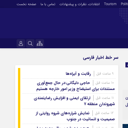
Polit
Tourism
انتقادات‌، نظرات و پیشنهادات
تماس با ما
صفحه نخست
فرهنگ و هنر
نام کاربری یا نشانی ایمیل
سر خط اخبار فارسی
En
آرشیو روزنامه
رقابت و آبراه‌ها
9 ساعت قبل
رمز عبور
آرشیو ۱۴۰۵
حاجی دلیگانی:در حال جمع‌آوری
10 ساعت قبل
آرشیو ۱۴۰۴
مستندات برای استیضاح وزیر امور خارجه هستیم
آرشیو ۱۴۰۳
ن
ارتقای ایمنی و افزایش رضایتمندی
11 ساعت قبل
مرا به خاطر بسپار
شهروندان منطقه ۷
آرشیو ۱۴۰۲
ل
آرشیو ۱۴۰۱
نمایش شراره‌های شروه روایتی از
12 ساعت قبل
صمیمیت و انسانیت در جنوب
آرشیو ۱۴۰۰