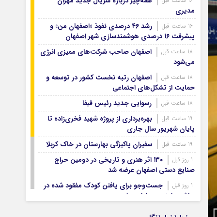
همه‌چیز درباره سریال جدید مهران
16 ساعت قبل
آرشیو ۱۳۹۹
مدیری
آرشیو ۱۳۹۸
رشد ۴۶ درصدی نفوذ «اصفهان من» و
16 ساعت قبل
آرشیو ۱۳۹۷
پیشرفت ۱۶ درصدی هوشمندسازی شهر اصفهان
اصفهان صاحب شرکت‌های ممیزی انرژی
18 ساعت قبل
می‌شود
اصفهان رتبه نخست کشور در توسعه و
18 ساعت قبل
حمایت از تشکل‌های اجتماعی
رسوایی جدید رئیس فیفا
18 ساعت قبل
بهره‌برداری از پروژه شهید فخری‌زاده تا
19 ساعت قبل
پایان شهریور سال جاری
سفیران پاکیزگی بهارستان در خاک کربلا
19 ساعت قبل
۱۳۰ اثر هنری و تاریخی در دومین حراج
1 روز قبل
صنایع دستی اصفهان عرضه شد
جست‌وجو برای یافتن کودک مفقود شده در
1 روز قبل
حاشیه زاینده‌رود ادامه دارد
۷۴ هزار زائر اصفهانی اربعین با اتوبوس
1 روز قبل