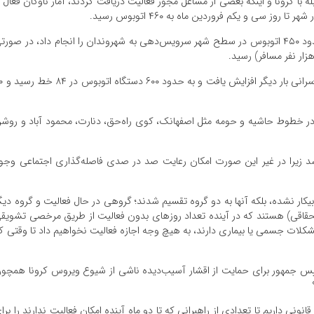
 با کرونا و اینکه بعضی از مشاغل مجوز فعالیت دریافت کردند، آمار ناوگان فعال ت
در واقع از روز بیست و سوم تا سی و یکم فروردین‌ماه حدود ۴۵۰ اتوبوس در سطح شهر سرویس‌دهی به شهروندان را انجام داد، در صور
از روز اول اردیبهشت ماه سال‌جاری آمار ناوگان
ر خطوط حاشیه و حومه مثل اصفهانک، کوی راه‌حق، دنارت، محمود آباد و روش
شده آمار مسافران بیشتر از ۲۰ درصد نباشد زیرا در غیر این صورت امکان رعایت صد در صدی فاصله‌گذاری اجتماعی وج
کار نشده، بلکه آنها به دو گروه تقسیم شدند؛ گروهی در حال فعالیت و گروه دیگ
تحقاقی) هستند که در آینده تعداد روزهای بدون فعالیت از طریق مرخصی تشویق
مشکلات جسمی یا بیماری دارند، به هیچ وجه اجازه فعالیت نخواهیم داد تا وقتی ک
ل رییس جمهور برای حمایت از اقشار آسیب‌دیده ناشی از شیوع ویروس کرونا همچو
ونی داریم تا تعدادی از راهبرانی که تا دو ماه آینده امکان فعالیت ندارند را برا