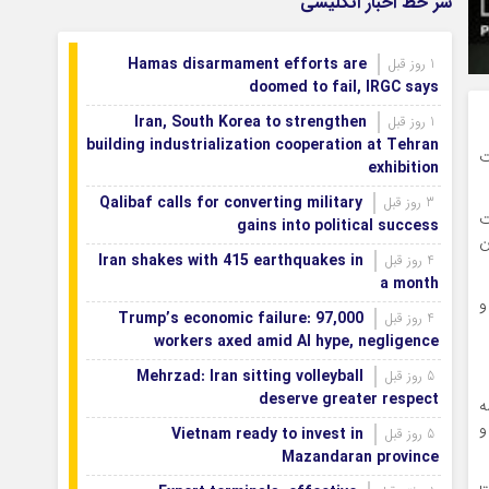
سر خط اخبار انگلیسی
بازگشتند
بودجه باشگاه سپاهان در سال ۱۴۰۵ مشخص
1 روز قبل
Hamas disarmament efforts are
1 روز قبل
شد
doomed to fail, IRGC says
Iran, South Korea to strengthen
1 روز قبل
building industrialization cooperation at Tehran
ت
exhibition
Qalibaf calls for converting military
3 روز قبل
ت
gains into political success
ن
Iran shakes with 415 earthquakes in
4 روز قبل
a month
و
Trump’s economic failure: 97,000
4 روز قبل
workers axed amid AI hype, negligence
Mehrzad: Iran sitting volleyball
5 روز قبل
deserve greater respect
به سه
و
Vietnam ready to invest in
5 روز قبل
Mazandaran province