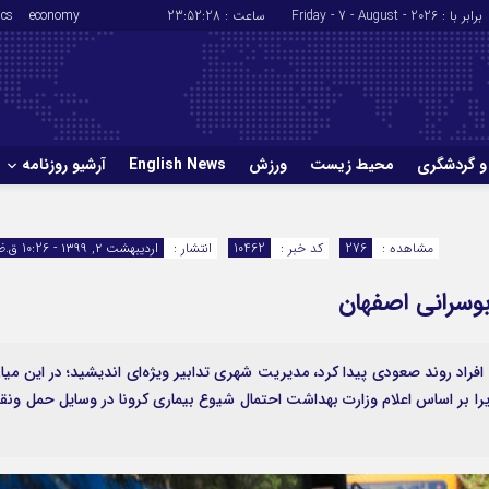
برابر با : Friday - 7 - August - 2026
ساعت :
23:52:29
economy
ics
و گردشگری
محیط زیست
ورزش
English News
آرشیو روزنامه
حوادث
سلامت
مشاهده :
276
کد خبر :
10462
انتشار :
اردیبهشت ۲, ۱۳۹۹ - 10:26 ق.ظ
ورزش
glish News
افراد روند صعودی پیدا کرد، مدیریت شهری تدابیر ویژه‌ای اندیشید؛ در این میا
یرا بر اساس اعلام وزارت بهداشت احتمال شیوع بیماری کرونا در وسایل حمل ونق