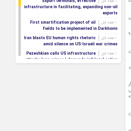
ا
Export terminals, effective
1 هفته قبل
infrastructure in facilitating, expanding non-oil
exports
تی
First smartification project of oil
1 هفته قبل
fields to be implemented in Darkhovin
 فعال اتوبوسرانی بار دیگر افزایش یافت و به حدود ۶۰۰ دستگاه اتوبوس در ۸۴ خط رسید و ۹۰
Iran blasts EU human rights rhetoric
1 هفته قبل
amid silence on US-Israeli war crimes
ن
Pezeshkian calls US infrastructure
1 هفته قبل
attacks ‘war crimes,’ demands intl legal action
ود
Iran, Armenia chart a new roadmap
1 هفته قبل
for
ر
IFRC lauds IRCS achievements, says
1 هفته قبل
ی
committed to turning agreements into action
ه
Women’s and men’s kabaddi teams
1 هفته قبل
learn fate: 2026 Asian games
ن
Iran’s first geothermal power plant
1 هفته قبل
connected to national electricity grid
ی