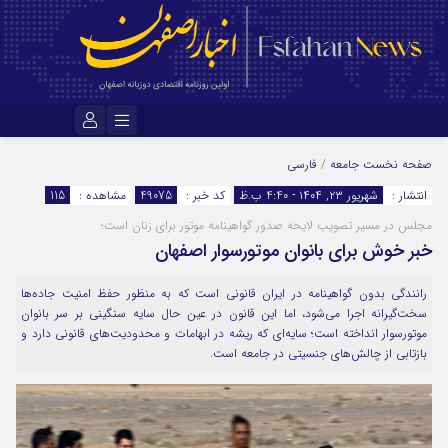
نام کاربری یا نشانی ایمیل
صفحه نخست
جامعه
/
فارسی
انتشار :
شهریور ۲۳, ۱۴۰۴ - 4:40 ب.ظ
کد خبر :
49075
مشاهده :
115
مجلس در مسیر تصویب لایحه صدور گواهینامه موتور برای زنان است؛
رمز عبور
خبر خوش برای بانوان موتورسوار اصفهان
رانندگی بدون گواهینامه در ایران قانونی است که به منظور حفظ امنیت جاده‌ها
مرا به خاطر بسپار
سخت‌گیرانه اجرا می‌شود، اما این قانون در عین حال سایه سنگینی بر سر بانوان
موتورسوار انداخته است؛ سایه‌ای که ریشه در ابهامات و محدودیت‌های قانونی دارد و
بازتابی از چالش‌های جنسیتی در جامعه است.