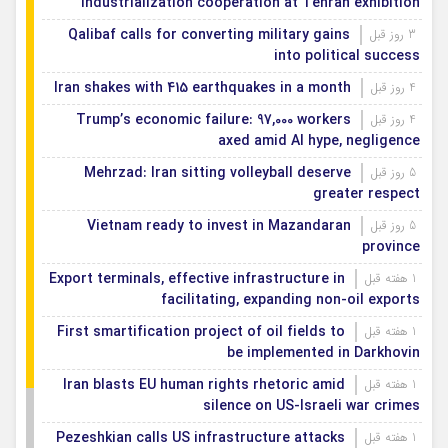
industrialization cooperation at Tehran exhibition
Qalibaf calls for converting military gains
3 روز قبل
into political success
Iran shakes with 415 earthquakes in a month
4 روز قبل
Trump’s economic failure: 97,000 workers
4 روز قبل
axed amid AI hype, negligence
Mehrzad: Iran sitting volleyball deserve
5 روز قبل
greater respect
Vietnam ready to invest in Mazandaran
5 روز قبل
province
Export terminals, effective infrastructure in
1 هفته قبل
facilitating, expanding non-oil exports
First smartification project of oil fields to
1 هفته قبل
be implemented in Darkhovin
Iran blasts EU human rights rhetoric amid
1 هفته قبل
silence on US-Israeli war crimes
Pezeshkian calls US infrastructure attacks
1 هفته قبل