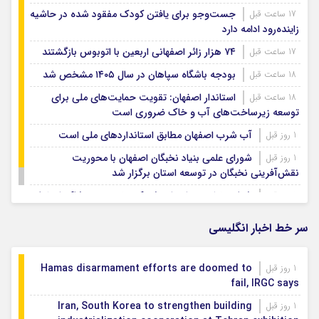
جست‌وجو برای یافتن کودک مفقود شده در حاشیه
17 ساعت قبل
زاینده‌رود ادامه دارد
۷۴ هزار زائر اصفهانی اربعین با اتوبوس بازگشتند
17 ساعت قبل
بودجه باشگاه سپاهان در سال ۱۴۰۵ مشخص شد
18 ساعت قبل
استاندار اصفهان: تقویت حمایت‌های ملی برای
18 ساعت قبل
توسعه زیرساخت‌های آب و خاک ضروری است
آب شرب اصفهان مطابق استانداردهای ملی است
1 روز قبل
شورای علمی بنیاد نخبگان اصفهان با محوریت
1 روز قبل
نقش‌آفرینی نخبگان در توسعه استان برگزار شد
شتاب‌بخشی به احداث شهرک تخصصی پوشاک اصفهان
1 روز قبل
سر خط اخبار انگلیسی
Hamas disarmament efforts are doomed to
1 روز قبل
fail, IRGC says
Iran, South Korea to strengthen building
1 روز قبل