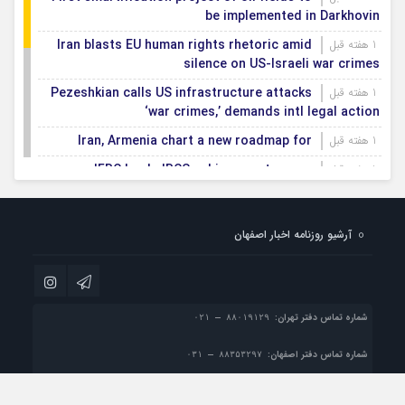
be implemented in Darkhovin
Iran blasts EU human rights rhetoric amid
1 هفته قبل
silence on US-Israeli war crimes
Pezeshkian calls US infrastructure attacks
1 هفته قبل
‘war crimes,’ demands intl legal action
Iran, Armenia chart a new roadmap for
1 هفته قبل
IFRC lauds IRCS achievements, says
1 هفته قبل
committed to turning agreements into action
Women’s and men’s kabaddi teams learn
1 هفته قبل
آرشیو روزنامه اخبار اصفهان
fate: 2026 Asian games
Iran’s first geothermal power plant
1 هفته قبل
connected to national electricity grid
شماره تماس دفتر تهران:
شماره تماس دفتر اصفهان:
پست الکترونیک:
info@esfahan-news.com
