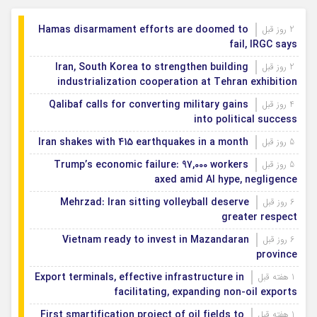
Hamas disarmament efforts are doomed to
2 روز قبل
fail, IRGC says
Iran, South Korea to strengthen building
2 روز قبل
industrialization cooperation at Tehran exhibition
Qalibaf calls for converting military gains
4 روز قبل
into political success
Iran shakes with 415 earthquakes in a month
5 روز قبل
Trump’s economic failure: 97,000 workers
5 روز قبل
axed amid AI hype, negligence
Mehrzad: Iran sitting volleyball deserve
6 روز قبل
greater respect
Vietnam ready to invest in Mazandaran
6 روز قبل
province
Export terminals, effective infrastructure in
1 هفته قبل
facilitating, expanding non-oil exports
First smartification project of oil fields to
1 هفته قبل