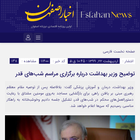
نام کاربری یا نشانی ایمیل
صفحه نخست
فارسی
انتشار :
اردیبهشت ۲۲, ۱۳۹۹ - 10:45 ق.ظ
کد خبر :
11400
مشاهده :
138
توضیح وزیر بهداشت درباره برگزاری مراسم شب‌های قدر
رمز عبور
وزیر بهداشت‌، درمان و آموزش پزشکی گفت: ‏بلافاصله پس از توصیه مقام معظم
رهبری مبنی بر یافتن راهی برای بازگشایی مساجد به‌روی مومنین مشتاق با رعایت
مرا به خاطر بسپار
دستورالعمل‌های محکم در شب‌های قدر، تشکیل جلسه دادیم وخوشبختانه به راهکار
مناسبی رسیدیم که سریعا اعلام‌ خواهد شد.