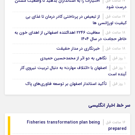
اختیارات را به استانداران بدهید تا وضعیت مسکن
17 ساعت قبل
درست شود
از تبعیض در پرداختی کادر درمان تا غذای بی
17 ساعت قبل
کیفیت اورژانسی ها
معافیت ۲۲۴۶ اهداکننده اصفهانی از اهدای خون به
18 ساعت قبل
خاطر حجامت در سال ۱۴۰۴
خبرنگاری در مدار حقیقت
18 ساعت قبل
نگاهی به دو اثر از محمدحسین حمیدی
1 روز قبل
اصفهان با «ائتلاف مهارت» به دنبال تربیت نیروی کار
1 روز قبل
آینده است
تأکید استاندار اصفهان بر توسعه فناوری‌های پاک
1 روز قبل
سر خط اخبار انگلیسی
Fisheries transformation plan being
16 ساعت قبل
prepared