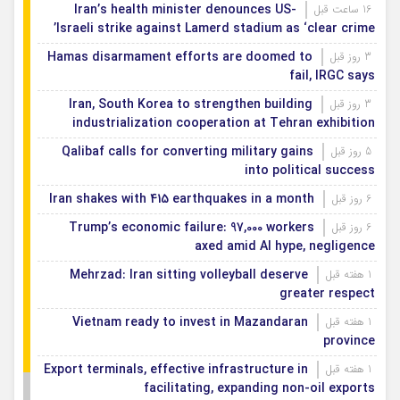
Iran’s health minister denounces US-
16 ساعت قبل
Israeli strike against Lamerd stadium as ‘clear crime’
Hamas disarmament efforts are doomed to
3 روز قبل
fail, IRGC says
Iran, South Korea to strengthen building
3 روز قبل
industrialization cooperation at Tehran exhibition
Qalibaf calls for converting military gains
5 روز قبل
into political success
Iran shakes with 415 earthquakes in a month
6 روز قبل
Trump’s economic failure: 97,000 workers
6 روز قبل
axed amid AI hype, negligence
Mehrzad: Iran sitting volleyball deserve
1 هفته قبل
greater respect
Vietnam ready to invest in Mazandaran
1 هفته قبل
province
Export terminals, effective infrastructure in
1 هفته قبل
facilitating, expanding non-oil exports