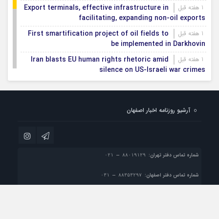
Export terminals, effective infrastructure in
1 هفته قبل
facilitating, expanding non-oil exports
First smartification project of oil fields to
1 هفته قبل
be implemented in Darkhovin
Iran blasts EU human rights rhetoric amid
1 هفته قبل
silence on US-Israeli war crimes
Pezeshkian calls US infrastructure attacks
1 هفته قبل
‘war crimes,’ demands intl legal action
آرشیو روزنامه اخبار اصفهان
Iran, Armenia chart a new roadmap for
1 هفته قبل
IFRC lauds IRCS achievements, says
1 هفته قبل
committed to turning agreements into action
شماره تماس دفتر تهران:
شماره تماس دفتر اصفهان:
پست الکترونیک:
info@esfahan-news.com

تمام حقوق مادی و معنوی این سایت متعلق به موسسه مطبوعاتی نسل فردا می باشد و
استفاده از مطالب با ذکر منبع بلامانع است.