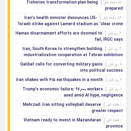
Fisheries transformation plan being
51 دقیقه قبل
prepared
Iran’s health minister denounces US-
54 دقیقه قبل
Israeli strike against Lamerd stadium as ‘clear crime’
Hamas disarmament efforts are doomed to
3 روز قبل
fail, IRGC says
Iran, South Korea to strengthen building
3 روز قبل
industrialization cooperation at Tehran exhibition
Qalibaf calls for converting military gains
5 روز قبل
into political success
Iran shakes with 415 earthquakes in a month
6 روز قبل
Trump’s economic failure: 97,000 workers
6 روز قبل
axed amid AI hype, negligence
Mehrzad: Iran sitting volleyball deserve
1 هفته قبل
greater respect
Vietnam ready to invest in Mazandaran
1 هفته قبل
province