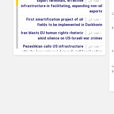
Export terminals, effective
1 هفته قبل
infrastructure in facilitating, expanding non-oil
exports
ن
First smartification project of oil
1 هفته قبل
fields to be implemented in Darkhovin
و
Iran blasts EU human rights rhetoric
1 هفته قبل
amid silence on US-Israeli war crimes
Pezeshkian calls US infrastructure
1 هفته قبل
ه
attacks ‘war crimes,’ demands intl legal action
Iran, Armenia chart a new roadmap
1 هفته قبل
۱ روزه تحمیلی
for
و
IFRC lauds IRCS achievements, says
1 هفته قبل
committed to turning agreements into action
Women’s and men’s kabaddi teams
1 هفته قبل
learn fate: 2026 Asian games
Iran’s first geothermal power plant
1 هفته قبل
connected to national electricity grid