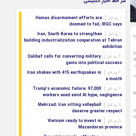
سر خط اخبار انگلیسی
بازگشتند
بودجه باشگاه سپاهان در سال ۱۴۰۵ مشخص
1 روز قبل
Hamas disarmament efforts are
1 روز قبل
شد
doomed to fail, IRGC says
Iran, South Korea to strengthen
ش
1 روز قبل
building industrialization cooperation at Tehran
exhibition
ن
Qalibaf calls for converting military
3 روز قبل
ی
gains into political success
Iran shakes with 415 earthquakes in
4 روز قبل
،
a month
Trump’s economic failure: 97,000
4 روز قبل
ا
workers axed amid AI hype, negligence
Mehrzad: Iran sitting volleyball
5 روز قبل
ت
deserve greater respect
ت
Vietnam ready to invest in
5 روز قبل
Mazandaran province
ر