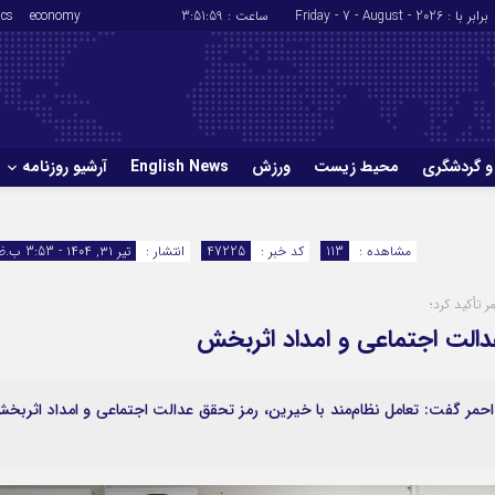
برابر با : Friday - 7 - August - 2026
ساعت :
3:52:00
economy
ics
و گردشگری
محیط زیست
ورزش
English News
آرشیو روزنامه
حوادث
سلامت
مشاهده :
113
کد خبر :
47225
انتشار :
تیر ۳۱, ۱۴۰۴ - 3:53 ب.ظ
ورزش
glish News
تأکید کرد؛
دالت اجتماعی و امداد اثربخش
ر گفت: تعامل نظام‌مند با خیرین، رمز تحقق عدالت اجتماعی و امداد اثربخ