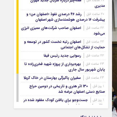
همه‌چیز درباره سریال جدید مهران
20 ساعت قبل
آرشیو ۱۳۹۹
مدیری
آرشیو ۱۳۹۸
رشد ۴۶ درصدی نفوذ «اصفهان من» و
20 ساعت قبل
آرشیو ۱۳۹۷
پیشرفت ۱۶ درصدی هوشمندسازی شهر اصفهان
اصفهان صاحب شرکت‌های ممیزی انرژی
22 ساعت قبل
می‌شود
اصفهان رتبه نخست کشور در توسعه و
22 ساعت قبل
حمایت از تشکل‌های اجتماعی
رسوایی جدید رئیس فیفا
22 ساعت قبل
بهره‌برداری از پروژه شهید فخری‌زاده تا
23 ساعت قبل
پایان شهریور سال جاری
سفیران پاکیزگی بهارستان در خاک کربلا
23 ساعت قبل
۱۳۰ اثر هنری و تاریخی در دومین حراج
1 روز قبل
صنایع دستی اصفهان عرضه شد
جست‌وجو برای یافتن کودک مفقود شده در
1 روز قبل
حاشیه زاینده‌رود ادامه دارد
۷۴ هزار زائر اصفهانی اربعین با اتوبوس
1 روز قبل