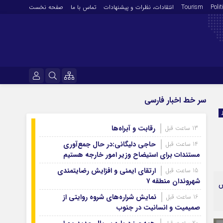
Polit
Tourism
انتقادات‌، نظرات و پیشنهادات
تماس با ما
صفحه نخست
فرهنگ و هنر
نام کاربری یا نشانی ایمیل
سر خط اخبار فارسی
En
آرشیو روزنامه
رقابت و آبراه‌ها
13 ساعت قبل
رمز عبور
آرشیو ۱۴۰۵
حاجی دلیگانی:در حال جمع‌آوری
14 ساعت قبل
آرشیو ۱۴۰۴
مستندات برای استیضاح وزیر امور خارجه هستیم
آرشیو ۱۴۰۳
ارتقای ایمنی و افزایش رضایتمندی
15 ساعت قبل
مرا به خاطر بسپار
شهروندان منطقه ۷
آرشیو ۱۴۰۲
ش
آرشیو ۱۴۰۱
نمایش شراره‌های شروه روایتی از
16 ساعت قبل
صمیمیت و انسانیت در جنوب
آرشیو ۱۴۰۰