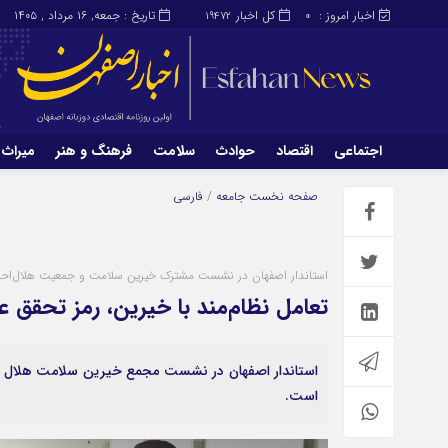
اخبار امروز :
کل اخبار
تاریخ : جمعه, ۱۶ مرداد , ۱۴۰۵
19472
0
اجتماعی
اقتصاد
حوادث
سلامت
فرهنگ و هنر
میراث 
اجتماعی
اقتصاد
صفحه نخست
جامعه
/
فارسی
میراث و گردشگری
محیط زیست
استاندار اصفهان در نشست مشترک خیرین سلامت و جمعیت هلال‌احمر 
تعامل نظام‌مند با خیرین، رمز تحقق ع
استاندار اصفهان در نشست مجمع خیرین سلامت هلال احم
است.