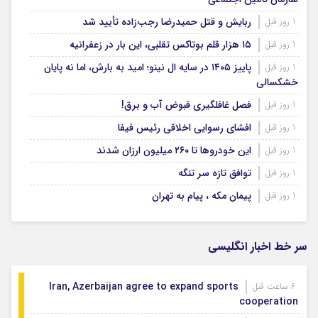
ربایش و قتل حمیدرضا رجب‌زاده تأیید شد
1 روز قبل
۱۵ هزار قلم بوتاکس تقلبی، این بار در زعفرانیه
1 روز قبل
پاییز ۱۴۰۵ در سایه ال‌ نینو؛ امید به بارش، اما نه پایان
1 روز قبل
خشکسالی
فصل غافلگیری قبوض آب و برق!
1 روز قبل
افشای رسوایی اخلاقی رئیس فیفا
1 روز قبل
این خودروها تا ۲۶۰ میلیون ارزان شدند
1 روز قبل
توافق تازه سر تنگه
1 روز قبل
پیمان مکه ، پیام به تهران
1 روز قبل
سر خط اخبار انگلیسی
Iran, Azerbaijan agree to expand sports
6 ساعت قبل
cooperation