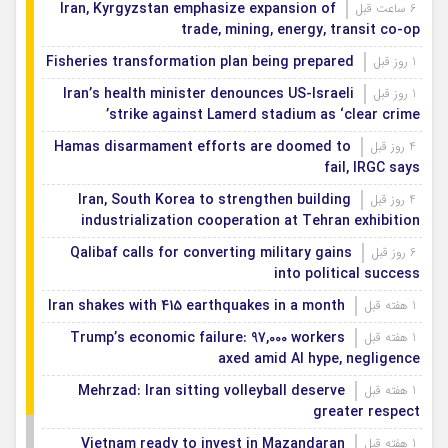
Iran, Kyrgyzstan emphasize expansion of
6 ساعت قبل
trade, mining, energy, transit co-op
Fisheries transformation plan being prepared
1 روز قبل
Iran’s health minister denounces US-Israeli
1 روز قبل
strike against Lamerd stadium as ‘clear crime’
Hamas disarmament efforts are doomed to
4 روز قبل
fail, IRGC says
Iran, South Korea to strengthen building
4 روز قبل
industrialization cooperation at Tehran exhibition
Qalibaf calls for converting military gains
6 روز قبل
into political success
Iran shakes with 415 earthquakes in a month
1 هفته قبل
Trump’s economic failure: 97,000 workers
1 هفته قبل
axed amid AI hype, negligence
Mehrzad: Iran sitting volleyball deserve
1 هفته قبل
greater respect
Vietnam ready to invest in Mazandaran
1 هفته قبل