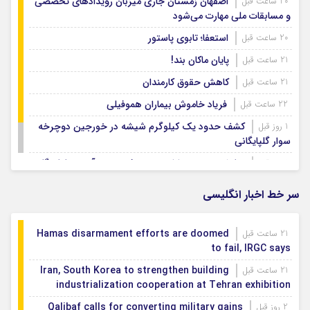
اصفهان زمستان جاری میزبان رویدادهای تخصصی
20 ساعت قبل
و مسابقات ملی مهارت می‌شود
استعفا؛ تابوی پاستور
20 ساعت قبل
پایان ماکان بند!
21 ساعت قبل
کاهش حقوق کارمندان
21 ساعت قبل
فریاد خاموش بیماران هموفیلی
22 ساعت قبل
کشف حدود یک کیلوگرم شیشه در خورجین دوچرخه
1 روز قبل
سوار گلپایگانی
نمایش وحدت و ارادت مردم فریدن در آیین جاماندگان
1 روز قبل
اربعین
سر خط اخبار انگلیسی
Hamas disarmament efforts are doomed
21 ساعت قبل
to fail, IRGC says
Iran, South Korea to strengthen building
21 ساعت قبل
industrialization cooperation at Tehran exhibition
Qalibaf calls for converting military gains
2 روز قبل