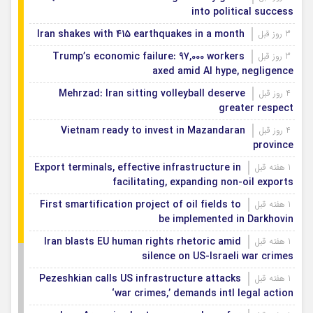
into political success
Iran shakes with 415 earthquakes in a month
3 روز قبل
Trump’s economic failure: 97,000 workers
3 روز قبل
axed amid AI hype, negligence
Mehrzad: Iran sitting volleyball deserve
4 روز قبل
greater respect
Vietnam ready to invest in Mazandaran
4 روز قبل
province
Export terminals, effective infrastructure in
1 هفته قبل
facilitating, expanding non-oil exports
First smartification project of oil fields to
1 هفته قبل
be implemented in Darkhovin
Iran blasts EU human rights rhetoric amid
1 هفته قبل
silence on US-Israeli war crimes
Pezeshkian calls US infrastructure attacks
1 هفته قبل
‘war crimes,’ demands intl legal action