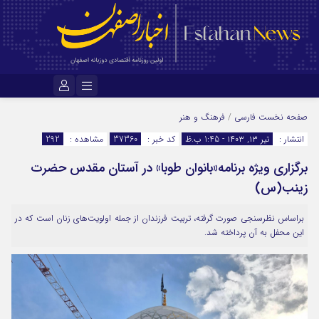
نام کاربری یا نشانی ایمیل
صفحه نخست
فارسی
/
فرهنگ و هنر
انتشار :
تیر ۱۳, ۱۴۰۳ - 1:45 ب.ظ
کد خبر :
37360
مشاهده :
292
برگزاری ویژه برنامه«بانوان طوبا» در آستان مقدس حضرت
رمز عبور
زینب(س)
براساس نظرسنجی صورت گرفته، تربیت فرزندان از جمله اولویت‌های زنان است که در
مرا به خاطر بسپار
این محفل به آن پرداخته شد.