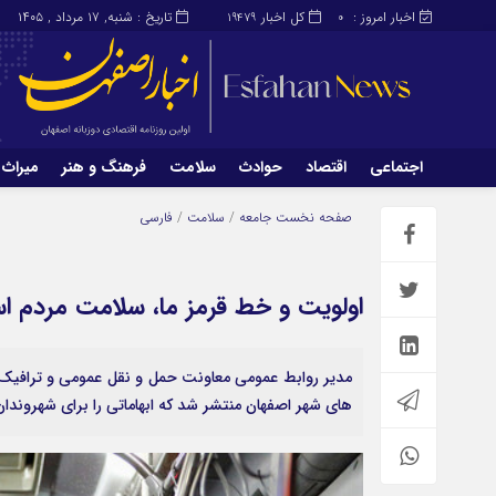
اخبار امروز :
کل اخبار
تاریخ : شنبه, ۱۷ مرداد , ۱۴۰۵
19479
0
اجتماعی
اقتصاد
حوادث
سلامت
فرهنگ و هنر
میراث 
اجتماعی
اقتصاد
صفحه نخست
جامعه
/
سلامت
/
فارسی
میراث و گردشگری
محیط زیست
اولویت و خط قرمز ما، سلامت مردم 
مدیر روابط عمومی معاونت حمل ‌و نقل عمومی و ترافی
های شهر اصفهان منتشر شد که ابهاماتی را برای شهروندا