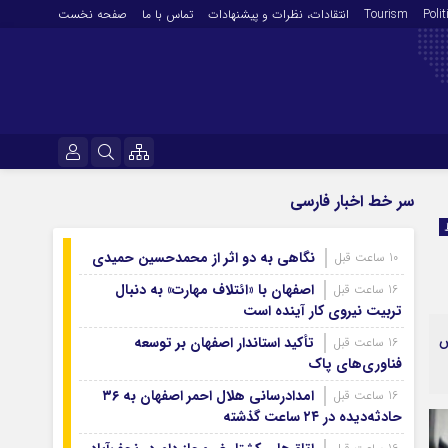
Polit
Tourism
انتقادات‌، نظرات و پیشنهادات
تماس با ما
صفحه نخست
فرهنگ و هنر
نام کاربری یا نشانی ایمیل
سر خط اخبار فارسی
En
آرشیو روزنامه
نگاهی به دو اثر از محمدحسین حمیدی
10 ساعت قبل
رمز عبور
آرشیو ۱۴۰۵
اصفهان با «ائتلاف مهارت» به دنبال
16 ساعت قبل
آرشیو ۱۴۰۴
تربیت نیروی کار آینده است
آرشیو ۱۴۰۳
س
تأکید استاندار اصفهان بر توسعه
16 ساعت قبل
مرا به خاطر بسپار
فناوری‌های پاک
آرشیو ۱۴۰۲
آرشیو ۱۴۰۱
امدادرسانی هلال احمر اصفهان به ۳۶
16 ساعت قبل
حادثه‌دیده در ۲۴ ساعت گذشته
آرشیو ۱۴۰۰