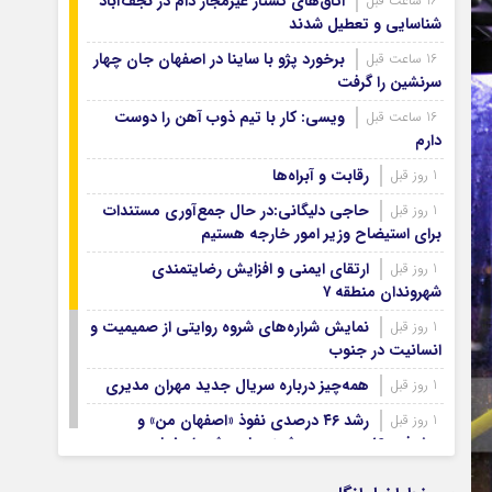
اتاق‌های کشتار غیرمجاز دام در نجف‌آباد
16 ساعت قبل
آرشیو ۱۳۹۹
شناسایی و تعطیل شدند
آرشیو ۱۳۹۸
برخورد پژو با ساینا در اصفهان جان چهار
16 ساعت قبل
آرشیو ۱۳۹۷
سرنشین را گرفت
ویسی: کار با تیم ذوب آهن را دوست
16 ساعت قبل
دارم
رقابت و آبراه‌ها
1 روز قبل
حاجی دلیگانی:در حال جمع‌آوری مستندات
1 روز قبل
برای استیضاح وزیر امور خارجه هستیم
ارتقای ایمنی و افزایش رضایتمندی
1 روز قبل
شهروندان منطقه ۷
نمایش شراره‌های شروه روایتی از صمیمیت و
1 روز قبل
انسانیت در جنوب
همه‌چیز درباره سریال جدید مهران مدیری
1 روز قبل
رشد ۴۶ درصدی نفوذ «اصفهان من» و
1 روز قبل
پیشرفت ۱۶ درصدی هوشمندسازی شهر اصفهان
اصفهان صاحب شرکت‌های ممیزی انرژی
1 روز قبل