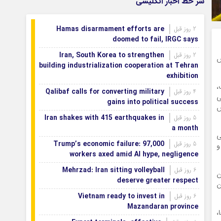
سر خط اخبار انگلیسی
می‌شود
اصفهان رتبه نخست کشور در توسعه و
1 روز قبل
Hamas disarmament efforts are
2 روز قبل
حمایت از تشکل‌های اجتماعی
doomed to fail, IRGC says
Iran, South Korea to strengthen
2 روز قبل
س
building industrialization cooperation at Tehran
exhibition
،
Qalibaf calls for converting military
4 روز قبل
ی
gains into political success
س
Iran shakes with 415 earthquakes in
5 روز قبل
a month
ی
Trump’s economic failure: 97,000
5 روز قبل
و
workers axed amid AI hype, negligence
Mehrzad: Iran sitting volleyball
6 روز قبل
ن
deserve greater respect
ین
Vietnam ready to invest in
6 روز قبل
Mazandaran province
،