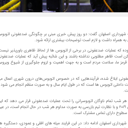
ک شهرداری اصفهان گفت: دو روز پیش خبری مبنی بر چگونگی ضدعفونی اتوبو
ن به همراه داشت و لازم است توضیحات بیشتری ارائه شود.
بوده که عملیات ضدعفونی در برخی از اتوبوس ها از لحاظ ظاهری باورپذیر نیست
مکن است ظاهر مطلوبی نداشته باشند و این شائبه پیش آید که عملیات ضدعفون
ط قرمز ما، سلامت مردم است و به جهت اهمیت و لزوم جلوگیری از شیوع ویرو
دعفونی ابلاغ شده، فرآیندهایی که در خصوص اتوبوس‌های درون شهری اعمال م
فت داخلی اتوبوس ها است که در طول ایام سال و به صورت منظم انجام می شود 
ت.
ی هر شب تمام ناوگان اتوبوسرانی را تحت عملیات ضدعفونی قرار می دهد که ای
موضوع بر اساس پروتکل پیشگیری و مراقبت کروناویروس ۲۰۱۹ و با نظارت تیم بازرسی به صورت مداوم هر شب در حال انجام است، در ع
فت سطوح دارای تماس مشترک است.
هرداری اصفهان ادامه داد: در این فرایند میله های افقی و عمودی، دستگیره ها