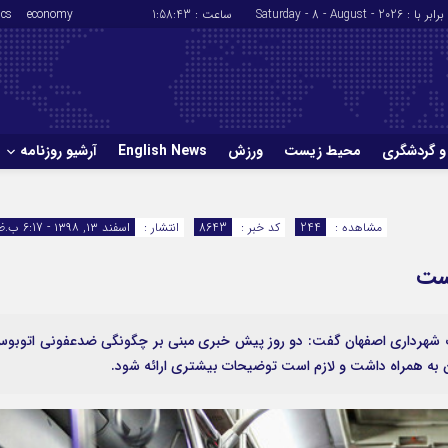
برابر با : Saturday - 8 - August - 2026
ساعت :
1:58:44
economy
ics
و گردشگری
محیط زیست
ورزش
English News
آرشیو روزنامه
حوادث
سلامت
مشاهده :
244
کد خبر :
8643
انتشار :
اسفند ۱۳, ۱۳۹۸ - 6:17 ب.ظ
ورزش
glish News
است
ک شهرداری اصفهان گفت: دو روز پیش خبری مبنی بر چگونگی ضدعفونی اتوبو
ن به همراه داشت و لازم است توضیحات بیشتری ارائه شود.