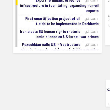
Export terminals, effective
1 هفته قبل
ک
infrastructure in facilitating, expanding non-oil
exports
ش
First smartification project of oil
1 هفته قبل
ه
fields to be implemented in Darkhovin
ب
Iran blasts EU human rights rhetoric
1 هفته قبل
amid silence on US-Israeli war crimes
Pezeshkian calls US infrastructure
1 هفته قبل
attacks ‘war crimes,’ demands intl legal action
Iran, Armenia chart a new roadmap
1 هفته قبل
for
IFRC lauds IRCS achievements, says
1 هفته قبل
committed to turning agreements into action
Women’s and men’s kabaddi teams
1 هفته قبل
learn fate: 2026 Asian games
ت
Iran’s first geothermal power plant
1 هفته قبل
connected to national electricity grid