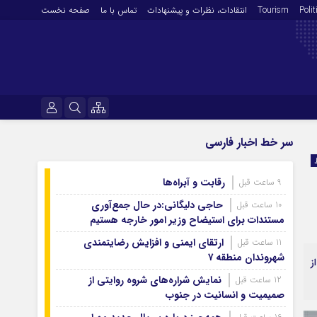
Polit
Tourism
انتقادات‌، نظرات و پیشنهادات
تماس با ما
صفحه نخست
فرهنگ و هنر
نام کاربری یا نشانی ایمیل
سر خط اخبار فارسی
En
آرشیو روزنامه
رقابت و آبراه‌ها
9 ساعت قبل
رمز عبور
آرشیو ۱۴۰۵
حاجی دلیگانی:در حال جمع‌آوری
10 ساعت قبل
آرشیو ۱۴۰۴
مستندات برای استیضاح وزیر امور خارجه هستیم
آرشیو ۱۴۰۳
ارتقای ایمنی و افزایش رضایتمندی
11 ساعت قبل
مرا به خاطر بسپار
شهروندان منطقه ۷
آرشیو ۱۴۰۲
ز
آرشیو ۱۴۰۱
نمایش شراره‌های شروه روایتی از
12 ساعت قبل
صمیمیت و انسانیت در جنوب
آرشیو ۱۴۰۰