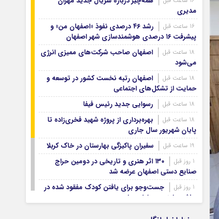
همه‌چیز درباره سریال جدید مهران
16 ساعت قبل
آرشیو ۱۳۹۹
مدیری
آرشیو ۱۳۹۸
رشد ۴۶ درصدی نفوذ «اصفهان من» و
16 ساعت قبل
آرشیو ۱۳۹۷
پیشرفت ۱۶ درصدی هوشمندسازی شهر اصفهان
اصفهان صاحب شرکت‌های ممیزی انرژی
18 ساعت قبل
می‌شود
اصفهان رتبه نخست کشور در توسعه و
18 ساعت قبل
حمایت از تشکل‌های اجتماعی
رسوایی جدید رئیس فیفا
18 ساعت قبل
بهره‌برداری از پروژه شهید فخری‌زاده تا
18 ساعت قبل
پایان شهریور سال جاری
سفیران پاکیزگی بهارستان در خاک کربلا
19 ساعت قبل
۱۳۰ اثر هنری و تاریخی در دومین حراج
1 روز قبل
صنایع دستی اصفهان عرضه شد
جست‌وجو برای یافتن کودک مفقود شده در
1 روز قبل
حاشیه زاینده‌رود ادامه دارد
۷۴ هزار زائر اصفهانی اربعین با اتوبوس
1 روز قبل