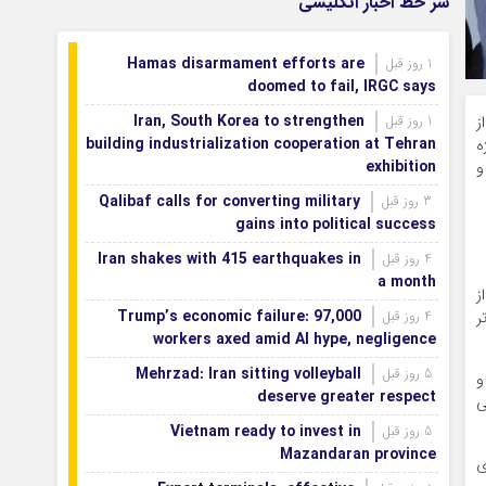
سر خط اخبار انگلیسی
بازگشتند
بودجه باشگاه سپاهان در سال ۱۴۰۵ مشخص
1 روز قبل
Hamas disarmament efforts are
1 روز قبل
شد
doomed to fail, IRGC says
Iran, South Korea to strengthen
1 روز قبل
ز
building industrialization cooperation at Tehran
ر داد. وی اعلام کرد که ۱۲ پروژه
exhibition
و
Qalibaf calls for converting military
3 روز قبل
gains into political success
Iran shakes with 415 earthquakes in
4 روز قبل
a month
ز
Trump’s economic failure: 97,000
4 روز قبل
ر
workers axed amid AI hype, negligence
Mehrzad: Iran sitting volleyball
5 روز قبل
و
deserve greater respect
ی
Vietnam ready to invest in
5 روز قبل
Mazandaran province
ی