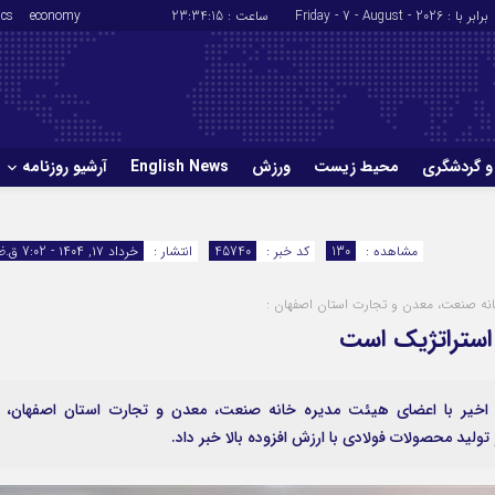
برابر با : Friday - 7 - August - 2026
ساعت :
23:34:16
economy
ics
و گردشگری
محیط زیست
ورزش
English News
آرشیو روزنامه
حوادث
سلامت
مشاهده :
130
کد خبر :
45740
انتشار :
خرداد ۱۷, ۱۴۰۴ - 7:02 ق.ظ
ورزش
glish News
خانه صنعت، معدن و تجارت استان اصفهان :
ه استراتژیک است
 اخیر با اعضای هیئت مدیره خانه صنعت، معدن و تجارت استان اصفهان، ا
ولید محصولات فولادی با ارزش افزوده بالا خبر داد.