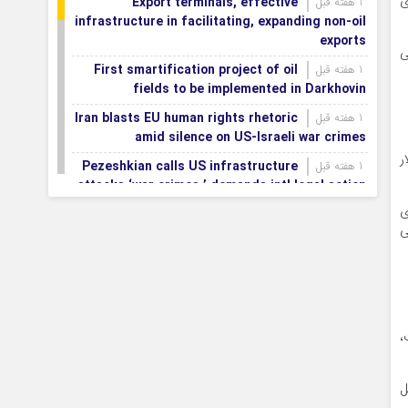
ی
Export terminals, effective
1 هفته قبل
infrastructure in facilitating, expanding non-oil
exports
ی
First smartification project of oil
1 هفته قبل
fields to be implemented in Darkhovin
Iran blasts EU human rights rhetoric
1 هفته قبل
amid silence on US-Israeli war crimes
۶۰۰ میلیون دلار
Pezeshkian calls US infrastructure
1 هفته قبل
attacks ‘war crimes,’ demands intl legal action
ی
Iran, Armenia chart a new roadmap
1 هفته قبل
ی
for
IFRC lauds IRCS achievements, says
1 هفته قبل
committed to turning agreements into action
Women’s and men’s kabaddi teams
1 هفته قبل
learn fate: 2026 Asian games
،
Iran’s first geothermal power plant
1 هفته قبل
connected to national electricity grid
ل