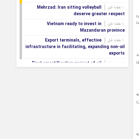
Mehrzad: Iran sitting volleyball
1 هفته قبل
deserve greater respect
ی
ی
Vietnam ready to invest in
1 هفته قبل
Mazandaran province
Export terminals, effective
1 هفته قبل
infrastructure in facilitating, expanding non-oil
exports
د
ی
First smartification project of oil
1 هفته قبل
fields to be implemented in Darkhovin
Iran blasts EU human rights rhetoric
1 هفته قبل
amid silence on US-Israeli war crimes
ه
Pezeshkian calls US infrastructure
1 هفته قبل
ن
attacks ‘war crimes,’ demands intl legal action
Iran, Armenia chart a new roadmap
1 هفته قبل
for
IFRC lauds IRCS achievements, says
1 هفته قبل
ه
committed to turning agreements into action