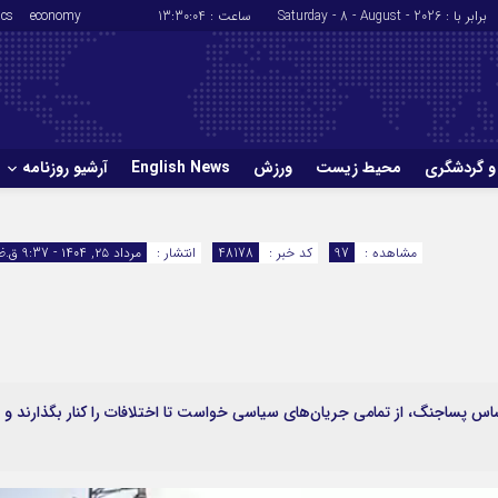
برابر با : Saturday - 8 - August - 2026
ساعت :
13:30:05
economy
ics
و گردشگری
محیط زیست
ورزش
English News
آرشیو روزنامه
حوادث
سلامت
مشاهده :
97
کد خبر :
48178
انتشار :
مرداد ۲۵, ۱۴۰۴ - 9:37 ق.ظ
ورزش
glish News
ساس پساجنگ، از تمامی جریان‌های سیاسی خواست تا اختلافات را کنار بگذارند و ب