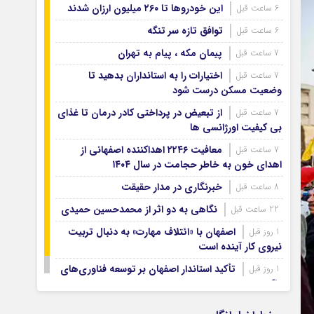
آرشیو ۱۳۹۹
این خودروها تا ۲۶۰ میلیون ارزان شدند
6 ساعت قبل
آرشیو ۱۳۹۸
توافق تازه سر تنگه
6 ساعت قبل
آرشیو ۱۳۹۷
پیمان مکه ، پیام به تهران
7 ساعت قبل
اختیارات را به استانداران بدهید تا
7 ساعت قبل
وضعیت مسکن درست شود
از تبعیض در پرداختی کادر درمان تا غذای
7 ساعت قبل
بی کیفیت اورژانسی ها
معافیت ۲۲۴۶ اهداکننده اصفهانی از
7 ساعت قبل
اهدای خون به خاطر حجامت در سال ۱۴۰۴
خبرنگاری در مدار حقیقت
8 ساعت قبل
نگاهی به دو اثر از محمدحسین حمیدی
22 ساعت قبل
اصفهان با «ائتلاف مهارت» به دنبال تربیت
1 روز قبل
نیروی کار آینده است
تأکید استاندار اصفهان بر توسعه فناوری‌های
1 روز قبل
پاک