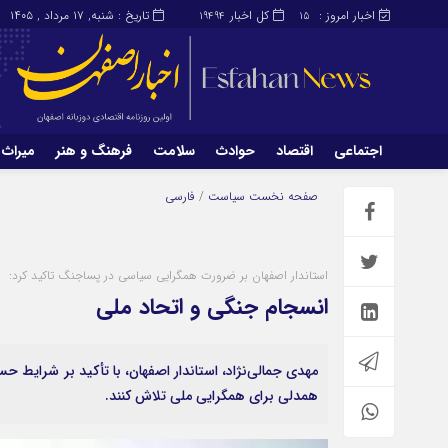
اخبار امروز :
کل اخبار
تاریخ : شنبه, ۱۷ مرداد , ۱۴۰۵
19494
15
اجتماعی
اقتصاد
حوادث
سلامت
فرهنگ و هنر
میراث 
اجتماعی
اقتصاد
صفحه نخست
سیاست
/
فارسی
میراث و گردشگری
محیط زیست
استاندار اصفهان بر ضرورت همگرایی سیاسی در پساجنگ تاکید کرد:
انسجام جنگی و اتحاد ملی
مهدی جمالی‌نژاد، استاندار اصفهان، با تأکید بر شرایط ح
همدلی برای همگرایی ملی تلاش کنند.