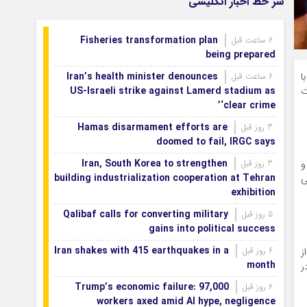
سر خط اخبار انگلیسی
Fisheries transformation plan
6 ساعت قبل
being prepared
ا
Iran’s health minister denounces
6 ساعت قبل
ت
US-Israeli strike against Lamerd stadium as
‘clear crime’
Hamas disarmament efforts are
3 روز قبل
doomed to fail, IRGC says
Iran, South Korea to strengthen
و
3 روز قبل
building industrialization cooperation at Tehran
ی
exhibition
Qalibaf calls for converting military
5 روز قبل
gains into political success
Iran shakes with 415 earthquakes in a
6 روز قبل
از
month
ر
Trump’s economic failure: 97,000
6 روز قبل
workers axed amid AI hype, negligence