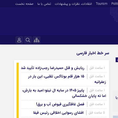
Polit
Tourism
انتقادات‌، نظرات و پیشنهادات
تماس با ما
صفحه نخست
فرهنگ و هنر
نام کاربری یا نشانی ایمیل
سر خط اخبار فارسی
En
آرشیو روزنامه
ربایش و قتل حمیدرضا رجب‌زاده تأیید شد
1 ساعت قبل
رمز عبور
آرشیو ۱۴۰۵
۱۵ هزار قلم بوتاکس تقلبی، این بار در
1 ساعت قبل
آرشیو ۱۴۰۴
زعفرانیه
آرشیو ۱۴۰۳
پاییز ۱۴۰۵ در سایه ال‌ نینو؛ امید به بارش،
1 ساعت قبل
مرا به خاطر بسپار
اما نه پایان خشکسالی
آرشیو ۱۴۰۲
ا
آرشیو ۱۴۰۱
فصل غافلگیری قبوض آب و برق!
1 ساعت قبل
آرشیو ۱۴۰۰
افشای رسوایی اخلاقی رئیس فیفا
5 ساعت قبل