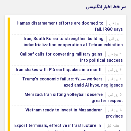
سر خط اخبار انگلیسی
Hamas disarmament efforts are doomed to
1 روز قبل
fail, IRGC says
Iran, South Korea to strengthen building
1 روز قبل
industrialization cooperation at Tehran exhibition
Qalibaf calls for converting military gains
3 روز قبل
into political success
Iran shakes with 415 earthquakes in a month
4 روز قبل
Trump’s economic failure: 97,000 workers
4 روز قبل
axed amid AI hype, negligence
Mehrzad: Iran sitting volleyball deserve
5 روز قبل
greater respect
Vietnam ready to invest in Mazandaran
5 روز قبل
province
Export terminals, effective infrastructure in
1 هفته قبل