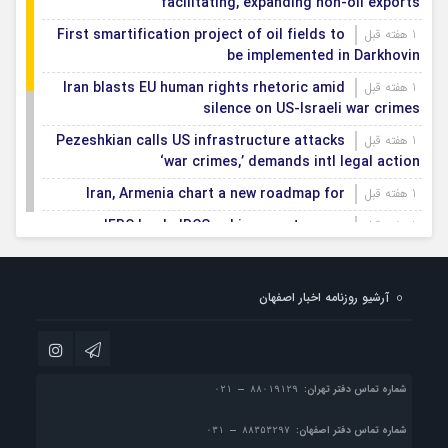
facilitating, expanding non-oil exports
First smartification project of oil fields to
1 هفته قبل
be implemented in Darkhovin
Iran blasts EU human rights rhetoric amid
1 هفته قبل
silence on US-Israeli war crimes
Pezeshkian calls US infrastructure attacks
1 هفته قبل
‘war crimes,’ demands intl legal action
Iran, Armenia chart a new roadmap for
1 هفته قبل
IFRC lauds IRCS achievements, says
1 هفته قبل
committed to turning agreements into action
Women’s and men’s kabaddi teams learn
1 هفته قبل
آرشیو روزنامه اخبار اصفهان
fate: 2026 Asian games
Iran’s first geothermal power plant
1 هفته قبل
connected to national electricity grid
شماره تماس دفتر تهران:
شماره تماس دفتر اصفهان: