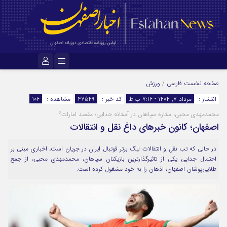
نام کاربری یا نشانی ایمیل
صفحه نخست
فارسی
/
ورزش
انتشار :
مرداد ۷, ۱۴۰۴ - 7:16 ب.ظ
کد خبر :
47549
مشاهده :
106
محمدمهدی محبی، ستاره سپاهان در آستانه جدایی؛ مقصد امارات؟
رمز عبور
اصفهان؛ کانون خبرهای داغ نقل و انتقالات
در حالی که تب نقل و انتقالات لیگ برتر فوتبال ایران در جریان است، اخباری مبنی بر
مرا به خاطر بسپار
احتمال جدایی یکی از تاثیرگذارترین بازیکنان سپاهان، محمدمهدی محبی، از جمع
طلایی‌پوشان اصفهان، اذهان را به خود مشغول کرده است.