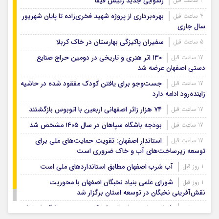
رسوایی جدید رئیس فیفا
4 ساعت قبل
بهره‌برداری از پروژه شهید فخری‌زاده تا پایان شهریور
4 ساعت قبل
سال جاری
سفیران پاکیزگی بهارستان در خاک کربلا
5 ساعت قبل
۱۳۰ اثر هنری و تاریخی در دومین حراج صنایع
17 ساعت قبل
دستی اصفهان عرضه شد
جست‌وجو برای یافتن کودک مفقود شده در حاشیه
17 ساعت قبل
زاینده‌رود ادامه دارد
۷۴ هزار زائر اصفهانی اربعین با اتوبوس بازگشتند
17 ساعت قبل
بودجه باشگاه سپاهان در سال ۱۴۰۵ مشخص شد
17 ساعت قبل
استاندار اصفهان: تقویت حمایت‌های ملی برای
17 ساعت قبل
توسعه زیرساخت‌های آب و خاک ضروری است
آب شرب اصفهان مطابق استانداردهای ملی است
1 روز قبل
شورای علمی بنیاد نخبگان اصفهان با محوریت
1 روز قبل
نقش‌آفرینی نخبگان در توسعه استان برگزار شد
شتاب‌بخشی به احداث شهرک تخصصی پوشاک اصفهان
1 روز قبل