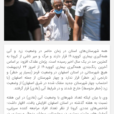
همه شهرستان‌های استان در زمان حاضر در وضعیت زرد و آبی
همه‌گیری بیماری کووید-۱۹ قرار دارند و مرگ و میر ناشی از کرونا به
کمترین حد در یک سال اخیر رسیده است. پژمان عقدک افزود: بر اساس
آخرین رنگ‌بندی همه‌گیری بیماری کووید-۱۹ از امروز ۲۴ اردیبهشت
هیچ شهرستانی در استان اصفهان در وضعیت قرمز (بسیار پر خطر) و
نارنجی (پر خطر) قرار ندارد و چهار شهرستان از جمله اصفهان (با
احتساب چهار شهرستان جدید منفک شده در شرق اصفهان) از وضعیت
زرد (خطر متوسط) خارج شدند و در شرایط آبی (عادی) قرار گرفتند.
وی با بیان اینکه تعداد شهرهای با وضعیت آبی (عادی) در این هفته
نسبت به هفته گذشته در استان اصفهان افزایش یافت، اظهار داشت:
شاخص‌های عددی کرونا از نظر تعداد افراد مراجعه کننده سرپایی،
آزمایش‌های مثبت، بستری در بیمارستان، بیماران بدحال و بستری در