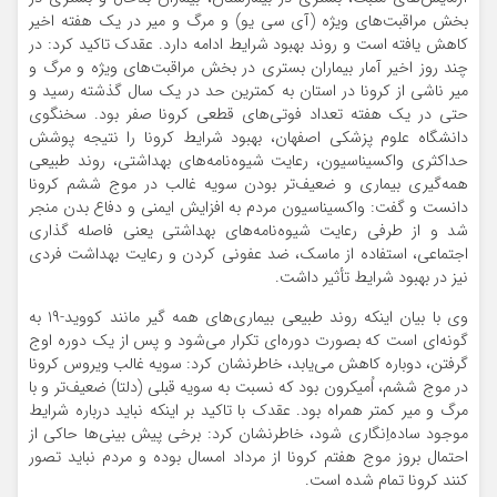
بخش مراقبت‌های ویژه (آی سی یو) و مرگ و میر در یک هفته اخیر
کاهش یافته است و روند بهبود شرایط ادامه دارد. عقدک تاکید کرد: در
چند روز اخیر آمار بیماران بستری در بخش مراقبت‌های ویژه و مرگ و
میر ناشی از کرونا در استان به کمترین حد در یک سال گذشته رسید و
حتی در یک هفته تعداد فوتی‌های قطعی کرونا صفر بود. سخنگوی
دانشگاه علوم پزشکی اصفهان، بهبود شرایط کرونا را نتیجه پوشش
حداکثری واکسیناسیون، رعایت شیوه‌نامه‌های بهداشتی، روند طبیعی
همه‌گیری بیماری و ضعیف‌تر بودن سویه غالب در موج ششم کرونا
دانست و گفت: واکسیناسیون مردم به افزایش ایمنی و دفاع بدن منجر
شد و از طرفی رعایت شیوه‌نامه‌های بهداشتی یعنی فاصله گذاری
اجتماعی، استفاده از ماسک، ضد عفونی کردن و رعایت بهداشت فردی
نیز در بهبود شرایط تأثیر داشت.
وی با بیان اینکه روند طبیعی بیماری‌های همه گیر مانند کووید-۱۹ به
گونه‌ای است که بصورت دوره‌ای تکرار می‌شود و پس از یک دوره اوج
گرفتن، دوباره کاهش می‌یابد، خاطرنشان کرد: سویه غالب ویروس کرونا
در موج ششم، اُمیکرون بود که نسبت به سویه قبلی (دلتا) ضعیف‌تر و با
مرگ و میر کمتر همراه بود. عقدک با تاکید بر اینکه نباید درباره شرایط
موجود ساده‌اِنگاری شود، خاطرنشان کرد: برخی پیش بینی‌ها حاکی از
احتمال بروز موج هفتم کرونا از مرداد امسال بوده و مردم نباید تصور
کنند کرونا تمام شده است.