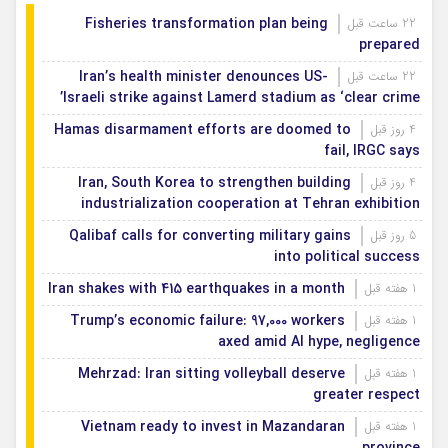
Fisheries transformation plan being
22 ساعت قبل
prepared
Iran’s health minister denounces US-
22 ساعت قبل
Israeli strike against Lamerd stadium as ‘clear crime’
Hamas disarmament efforts are doomed to
4 روز قبل
fail, IRGC says
Iran, South Korea to strengthen building
4 روز قبل
industrialization cooperation at Tehran exhibition
Qalibaf calls for converting military gains
5 روز قبل
into political success
Iran shakes with 415 earthquakes in a month
1 هفته قبل
Trump’s economic failure: 97,000 workers
1 هفته قبل
axed amid AI hype, negligence
Mehrzad: Iran sitting volleyball deserve
1 هفته قبل
greater respect
Vietnam ready to invest in Mazandaran
1 هفته قبل