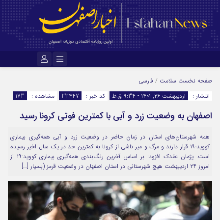
نام کاربری یا نشانی ایمیل
صفحه نخست
سلامت
/
فارسی
انتشار :
اردیبهشت ۲۶, ۱۴۰۱ - 9:34 ق.ظ
کد خبر :
23447
مشاهده :
173
اصفهان به وضعیت زرد و آبی با کمترین فوتی کرونا رسید
رمز عبور
همه شهرستان‌های استان در زمان حاضر در وضعیت زرد و آبی همه‌گیری بیماری
کووید-۱۹ قرار دارند و مرگ و میر ناشی از کرونا به کمترین حد در یک سال اخیر رسیده
مرا به خاطر بسپار
است. پژمان عقدک افزود: بر اساس آخرین رنگ‌بندی همه‌گیری بیماری کووید-۱۹ از
امروز ۲۴ اردیبهشت هیچ شهرستانی در استان اصفهان در وضعیت قرمز (بسیار […]