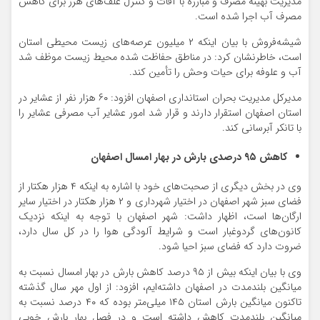
مدیریت بهینه مصرف و مبارزه با آفات و کنترل علف‌های هرز برای کاهش
مصرف آب اجرا شده است.
شیشه‌فروش با بیان اینکه ۲ میلیون عرصه‌های زیست محیطی استان
است، خاطرنشان کرد: در مناطق حفاظت شده محیط زیست موظف شد
آب و علوفه برای حیات وحش را تأمین کند.
مدیرکل مدیریت بحران استانداری اصفهان افزود: ۶۰ هزار نفر از عشایر در
استان اصفهان استقرار دارند و قرار شد امور عشایر آب مصرفی عشایر را
با تانکر آبرسانی کند.
کاهش ۹۵ درصدی بارش در بهار امسال اصفهان
وی در بخش دیگری از صحبت‌های خود با اشاره به اینکه ۴ هزار هکتار از
فضای سبز شهر اصفهان در اختیار شهرداری و ۲ هزار هکتار در اختیار سایر
ارگان‌ها است، اظهار داشت: شهر اصفهان با توجه به اینکه نزدیک
کانون‌های گردوغبار است و شرایط آلودگی هوا را در کل سال دارد،
ضروت دارد که فضای سبز احیا شود.
وی با بیان اینکه بیش از ۹۵ درصد کاهش بارش در بهار امسال نسبت به
میانگین بلندمدت در اصفهان داشته‌ایم، افزود: از اول مهر سال گذشته
تاکنون میانگین بارش استان ۱۴۵ میلی‌متر بوده که ۴۰ درصد نسبت به
میانگین بلندمدت کاهش داشته است و در فصل بهار بارش خوبی