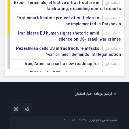
Export terminals, effective infrastructure in
1 هفته قبل
facilitating, expanding non-oil exports
First smartification project of oil fields to
1 هفته قبل
be implemented in Darkhovin
Iran blasts EU human rights rhetoric amid
1 هفته قبل
silence on US-Israeli war crimes
Pezeshkian calls US infrastructure attacks
1 هفته قبل
‘war crimes,’ demands intl legal action
Iran, Armenia chart a new roadmap for
1 هفته قبل
IFRC lauds IRCS achievements, says
1 هفته قبل
committed to turning agreements into action
Women’s and men’s kabaddi teams learn
1 هفته قبل
آرشیو روزنامه اخبار اصفهان
fate: 2026 Asian games
Iran’s first geothermal power plant
1 هفته قبل
connected to national electricity grid
شماره تماس دفتر تهران: