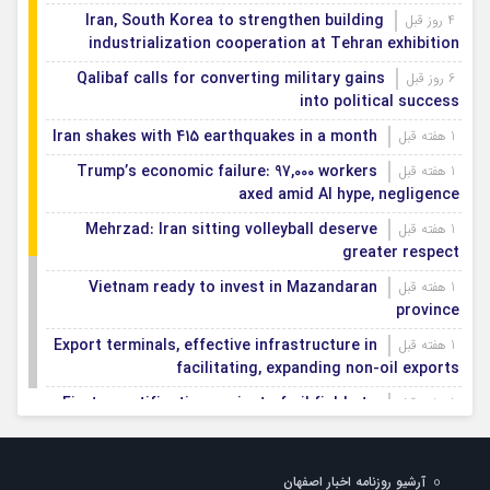
Iran, South Korea to strengthen building
4 روز قبل
industrialization cooperation at Tehran exhibition
Qalibaf calls for converting military gains
6 روز قبل
into political success
Iran shakes with 415 earthquakes in a month
1 هفته قبل
Trump’s economic failure: 97,000 workers
1 هفته قبل
axed amid AI hype, negligence
Mehrzad: Iran sitting volleyball deserve
1 هفته قبل
greater respect
Vietnam ready to invest in Mazandaran
1 هفته قبل
province
Export terminals, effective infrastructure in
1 هفته قبل
facilitating, expanding non-oil exports
First smartification project of oil fields to
1 هفته قبل
be implemented in Darkhovin
Iran blasts EU human rights rhetoric amid
1 هفته قبل
آرشیو روزنامه اخبار اصفهان
silence on US-Israeli war crimes