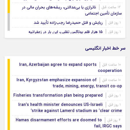
ناترازی یا بی‌عدالتی، ریشه‌های بحران مالی در
12 ساعت قبل
سازمان تأمین اجتماعی
ربایش و قتل حمیدرضا رجب‌زاده تأیید شد
1 روز قبل
۱۵ هزار قلم بوتاکس تقلبی، این بار در زعفرانیه
1 روز قبل
پاییز ۱۴۰۵ در سایه ال‌ نینو؛ امید به بارش، اما نه پایان
1 روز قبل
خشکسالی
سر خط اخبار انگلیسی
Iran, Azerbaijan agree to expand sports
10 ساعت قبل
cooperation
Iran, Kyrgyzstan emphasize expansion of
10 ساعت قبل
trade, mining, energy, transit co-op
Fisheries transformation plan being prepared
1 روز قبل
Iran’s health minister denounces US-Israeli
1 روز قبل
strike against Lamerd stadium as ‘clear crime’
Hamas disarmament efforts are doomed to
4 روز قبل
fail, IRGC says