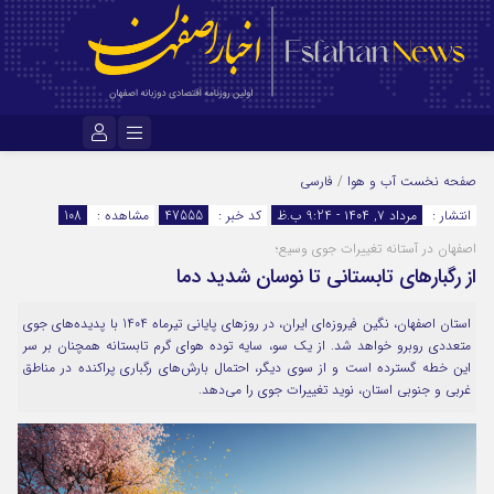
نام کاربری یا نشانی ایمیل
صفحه نخست
آب و هوا
/
فارسی
انتشار :
مرداد ۷, ۱۴۰۴ - 9:24 ب.ظ
کد خبر :
47555
مشاهده :
108
اصفهان در آستانه تغییرات جوی وسیع؛
رمز عبور
از رگبارهای تابستانی تا نوسان شدید دما
استان اصفهان، نگین فیروزه‌ای ایران، در روزهای پایانی تیرماه 1404 با پدیده‌های جوی
مرا به خاطر بسپار
متعددی روبرو خواهد شد. از یک سو، سایه توده هوای گرم تابستانه همچنان بر سر
این خطه گسترده است و از سوی دیگر، احتمال بارش‌های رگباری پراکنده در مناطق
غربی و جنوبی استان، نوید تغییرات جوی را می‌دهد.