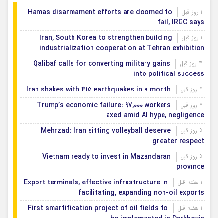
Hamas disarmament efforts are doomed to
1 روز قبل
fail, IRGC says
Iran, South Korea to strengthen building
1 روز قبل
industrialization cooperation at Tehran exhibition
Qalibaf calls for converting military gains
3 روز قبل
into political success
Iran shakes with 415 earthquakes in a month
4 روز قبل
Trump’s economic failure: 97,000 workers
4 روز قبل
axed amid AI hype, negligence
Mehrzad: Iran sitting volleyball deserve
5 روز قبل
greater respect
Vietnam ready to invest in Mazandaran
5 روز قبل
province
Export terminals, effective infrastructure in
1 هفته قبل
facilitating, expanding non-oil exports
First smartification project of oil fields to
1 هفته قبل