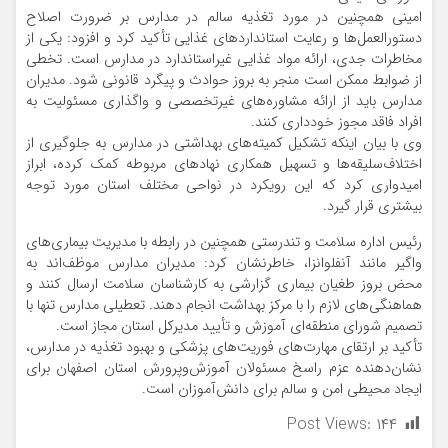
امینی همچنین در مورد تغذیه سالم در مدارس بر ضرورت اصلاح
دستورالعمل‌ها و رعایت استانداردهای غذایی تأکید کرد و افزود: یکی از
مخاطرات جدی، ارائه مواد غذایی غیراستاندارد در مدارس است. تخطی
از ضوابط ممکن است منجر به بروز حوادث و پیگرد قانونی شود. مدیران
مدارس باید از ارائه مشاوره‌های غیرتخصصی و واگذاری مسئولیت به
افراد فاقد مجوز خودداری کنند.
وی با بیان اینکه تشکیل کمیته‌های بهداشتی در مدارس به جلوگیری از
اختلاف‌سلیقه‌ها و تسهیل همکاری نهادهای مربوطه کمک کرده، ابراز
امیدواری کرد که این رویکرد در نواحی مختلف استان مورد توجه
بیشتری قرار گیرد.
رئیس اداره سلامت و تندرستی همچنین در رابطه با مدیریت بیماری‌های
واگیر مانند آنفلوانزا، خاطرنشان کرد: مدیران مدارس موظف‌اند به
محض بروز طغیان بیماری گزارشی به کارشناسان سلامت ارسال کنند و
هماهنگی‌های لازم را با مرکز بهداشت انجام دهند. تعطیلی مدارس تنها با
تصمیم شورای منطقه‌ای آموزش و تأیید مدیرکل استان مجاز است.
تأکید بر ارتقای مهارت‌های فوریت‌های پزشکی و بهبود تغذیه در مدارس،
نشان‌دهنده عزم راسخ مسئولان آموزش‌وپرورش استان اصفهان برای
ایجاد محیطی امن و سالم برای دانش‌آموزان است.
Post Views:
۱۴۴