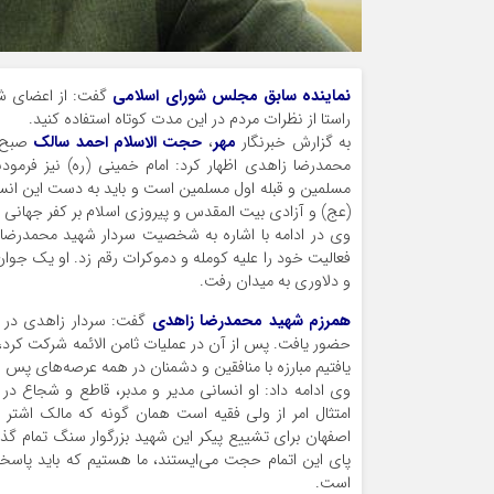
نماینده سابق مجلس شورای اسلامی
گفت: از اعضای شو
راستا از نظرات مردم در این مدت کوتاه استفاده کنید.
به گزارش خبرنگار
مهر
،
حجت الاسلام احمد سالک
صبح ی
محمدرضا زاهدی اظهار کرد: امام خمینی (ره) نیز فرمود
مسلمین و قبله اول مسلمین است و باید به دست این انسا
(عج) و آزادی بیت المقدس و پیروزی اسلام بر کفر جهانی ب
و دلاوری به میدان رفت.
همرزم شهید محمدرضا زاهدی
حضور یافت. پس از آن در عملیات ثامن الائمه شرکت کرد، 
یافتیم مبارزه با منافقین و دشمنان در همه عرصه‌های پس از
وی ادامه داد: او انسانی مدیر و مدبر، قاطع و شجاع در
امتثال امر از ولی فقیه است همان گونه که مالک اشتر از
اصفهان برای تشییع پیکر این شهید بزرگوار سنگ تمام گذ
پای این اتمام حجت می‌ایستند، ما هستیم که باید پاسخگ
است.