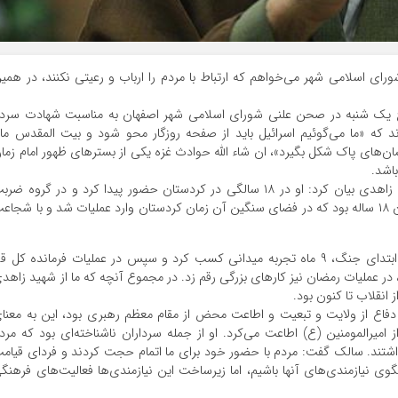
رای اسلامی شهر می‌خواهم که ارتباط با مردم را ارباب و رعیتی نکنند، در همی
ک شنبه در صحن علنی شورای اسلامی شهر اصفهان به مناسبت شهادت سردا
ند که «ما می‌گوئیم اسرائیل باید از صفحه روزگار محو شود و بیت المقدس ما
ن‌های پاک شکل بگیرد»، ان شاء الله حوادث غزه یکی از بسترهای ظهور امام زما
اشد.
وی در ادامه با اشاره به شخصیت سردار شهید محمدرضا زاهدی بیان کرد: او در ۱۸ سالگی در کردستان حضور پیدا کرد و در گروه ض
فعالیت خود را علیه کومله و دموکرات رقم زد. او یک جوان ۱۸ ساله بود که در فضای سنگین آن زمان کردستان وارد عملیات شد و با شجا
گفت: سردار زاهدی در ابتدای جنگ، ۹ ماه تجربه میدانی کسب کرد و سپس در عملیات فرمانده کل ق
در عملیات رمضان نیز کارهای بزرگی رقم زد. در مجموع آنچه که ما از شهید زاهد
 انقلاب تا کنون بود.
 دفاع از ولایت و تبعیت و اطاعت محض از مقام معظم رهبری بود، این به معنا
 امیرالمومنین (ع) اطاعت می‌کرد. او از جمله سرداران ناشناخته‌ای بود که مرد
اشتند. سالک گفت: مردم با حضور خود برای ما اتمام حجت کردند و فردای قیام
وی نیازمندی‌های آنها باشیم، اما زیرساخت این نیازمندی‌ها فعالیت‌های فرهنگ