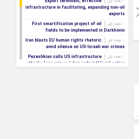
Export terminals, effective
1 هفته قبل
infrastructure in facilitating, expanding non-oil
ه
exports
ر
First smartification project of oil
1 هفته قبل
fields to be implemented in Darkhovin
Iran blasts EU human rights rhetoric
1 هفته قبل
amid silence on US-Israeli war crimes
Pezeshkian calls US infrastructure
1 هفته قبل
attacks ‘war crimes,’ demands intl legal action
Iran, Armenia chart a new roadmap
1 هفته قبل
for
IFRC lauds IRCS achievements, says
1 هفته قبل
committed to turning agreements into action
Women’s and men’s kabaddi teams
1 هفته قبل
learn fate: 2026 Asian games
Iran’s first geothermal power plant
1 هفته قبل
connected to national electricity grid