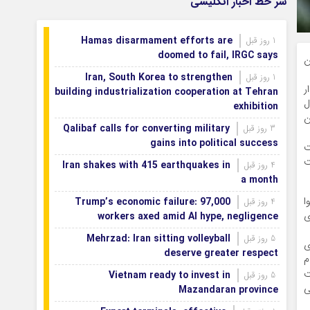
سر خط اخبار انگلیسی
شورای علمی بنیاد نخبگان اصفهان با
1 روز قبل
محوریت نقش‌آفرینی نخبگان در توسعه استان برگزار شد
Hamas disarmament efforts are
1 روز قبل
شتاب‌بخشی به احداث شهرک تخصصی
1 روز قبل
doomed to fail, IRGC says
پوشاک اصفهان
ن
Iran, South Korea to strengthen
1 روز قبل
ر
building industrialization cooperation at Tehran
ل
exhibition
ن
Qalibaf calls for converting military
3 روز قبل
gains into political success
ربت
عت
Iran shakes with 415 earthquakes in
4 روز قبل
a month
وا
Trump’s economic failure: 97,000
4 روز قبل
ی
workers axed amid AI hype, negligence
Mehrzad: Iran sitting volleyball
5 روز قبل
ی
deserve greater respect
م
ت
Vietnam ready to invest in
5 روز قبل
ی
Mazandaran province