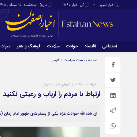
اخبار امروز :
کل اخبار
تاریخ : پنجشنبه, ۱۵ مرداد , ۱۴۰۵
19467
7
اجتماعی
اقتصاد
حوادث
سلامت
فرهنگ و هنر
میراث 
اجتماعی
اقتصاد
صفحه نخست
سیاست
/
فارسی
میراث و گردشگری
محیط زیست
در خواست سالک از شورای شهر اصفهان؛
ارتباط با مردم را ارباب و رعیتی نکنید
ان شاء الله حوادث غزه یکی از بسترهای ظهور امام زمان 