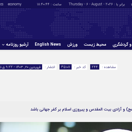
برابر با : Thursday - 6 - August - 2026
ساعت :
18:40:45
economy
ics
و گردشگری
محیط زیست
ورزش
English News
آرشیو روزنامه
حوادث
سلامت
مشاهده :
244
کد خبر :
35107
انتشار :
فروردین ۲۰, ۱۴۰۳ - 9:22 ق.ظ
ورزش
glish News
(عج) و آزادی بیت المقدس و پیروزی اسلام بر کفر جهانی باشد